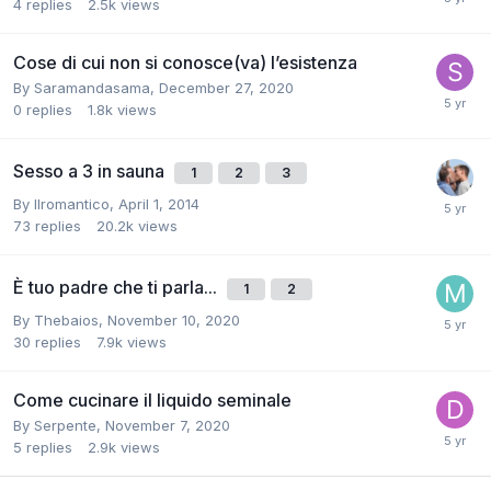
4
replies
2.5k
views
Cose di cui non si conosce(va) l’esistenza
By
Saramandasama
,
December 27, 2020
0
replies
1.8k
views
Sesso a 3 in sauna
1
2
3
By
Ilromantico
,
April 1, 2014
73
replies
20.2k
views
È tuo padre che ti parla...
1
2
By
Thebaios
,
November 10, 2020
30
replies
7.9k
views
Come cucinare il liquido seminale
By
Serpente
,
November 7, 2020
5
replies
2.9k
views