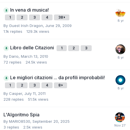
In vena di musica!
1
2
3
4
38
By
Guest Irish Dragon
,
June 29, 2009
1.1k
replies
129.3k
views
Libro delle Citazioni
1
2
3
By
Dario
,
March 13, 2010
72
replies
24.5k
views
Le migliori citazioni ... da profili improbabili!
1
2
3
4
8
By
Casper
,
July 11, 2011
228
replies
51.5k
views
L'Algoritmo Spia
By
MARIO8530
,
September 20, 2025
3
replies
2.5k
views