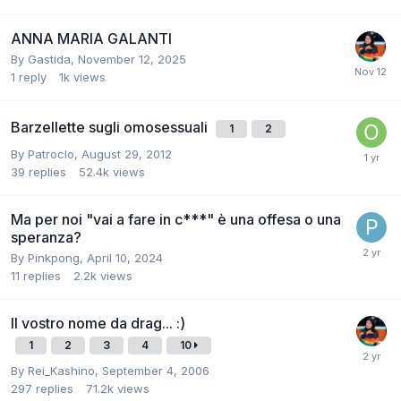
ANNA MARIA GALANTI
By
Gastida
,
November 12, 2025
1
reply
1k
views
Barzellette sugli omosessuali
1
2
By
Patroclo
,
August 29, 2012
39
replies
52.4k
views
Ma per noi "vai a fare in c***" è una offesa o una
speranza?
By
Pinkpong
,
April 10, 2024
11
replies
2.2k
views
Il vostro nome da drag... :)
1
2
3
4
10
By
Rei_Kashino
,
September 4, 2006
297
replies
71.2k
views