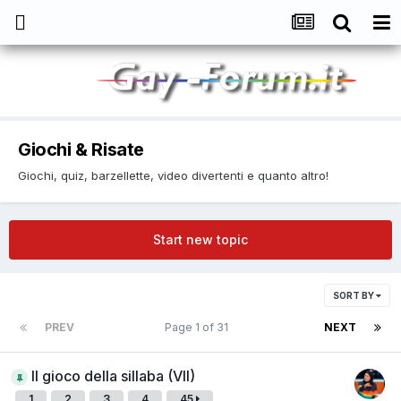
Giochi & Risate
Giochi, quiz, barzellette, video divertenti e quanto altro!
Start new topic
SORT BY
PREV
Page 1 of 31
NEXT
Il gioco della sillaba (VII)
1
2
3
4
45