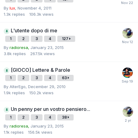
By
lux
,
November 4, 2011
1.3k
replies
106.3k
views
L'utente dopo di me
1
2
3
4
127
By
radioresa,
January 23, 2015
3.8k
replies
267.5k
views
[GIOCO] Lettere & Parole
1
2
3
4
63
By
AlterEgo
,
December 29, 2010
1.9k
replies
150.2k
views
Un penny per un vostro pensiero...
1
2
3
4
38
By
radioresa,
January 23, 2015
1.1k
replies
156.5k
views