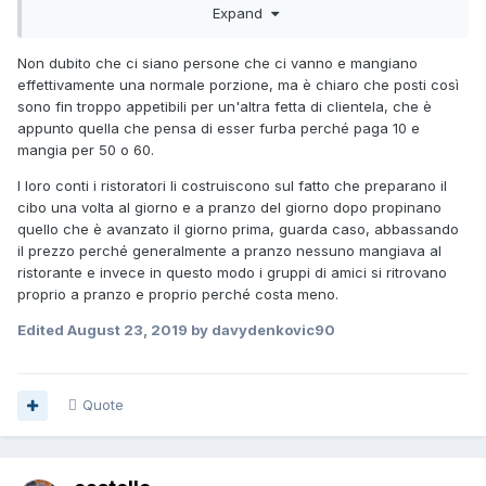
soprattutto per comitive giovanili o famigliole che in genere
Expand
riempiono questi posti. Sull'abbuffarsi, non credo sia tanto
vero; si vede Davy che non li frequenti: alla fine la gente
Non dubito che ci siano persone che ci vanno e mangiano
non mangia poi chissà quanto, ed infatti su questo
effettivamente una normale porzione, ma è chiaro che posti così
costruiscono i loro conti i ristoratori.
sono fin troppo appetibili per un'altra fetta di clientela, che è
appunto quella che pensa di esser furba perché paga 10 e
mangia per 50 o 60.
I loro conti i ristoratori li costruiscono sul fatto che preparano il
cibo una volta al giorno e a pranzo del giorno dopo propinano
quello che è avanzato il giorno prima, guarda caso, abbassando
il prezzo perché generalmente a pranzo nessuno mangiava al
ristorante e invece in questo modo i gruppi di amici si ritrovano
proprio a pranzo e proprio perché costa meno.
Edited
August 23, 2019
by davydenkovic90
Quote