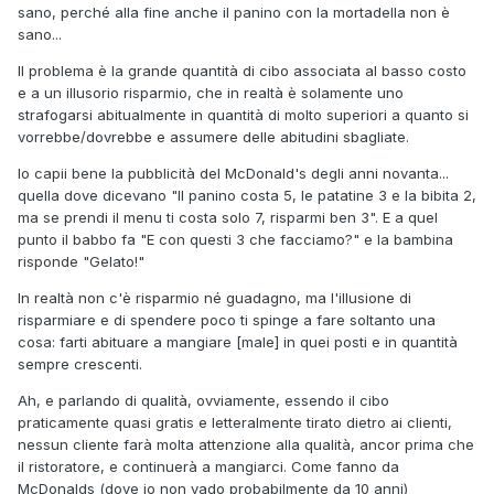
sano, perché alla fine anche il panino con la mortadella non è
sano...
Il problema è la grande quantità di cibo associata al basso costo
e a un illusorio risparmio, che in realtà è solamente uno
strafogarsi abitualmente in quantità di molto superiori a quanto si
vorrebbe/dovrebbe e assumere delle abitudini sbagliate.
Io capii bene la pubblicità del McDonald's degli anni novanta...
quella dove dicevano "Il panino costa 5, le patatine 3 e la bibita 2,
ma se prendi il menu ti costa solo 7, risparmi ben 3". E a quel
punto il babbo fa "E con questi 3 che facciamo?" e la bambina
risponde "Gelato!"
In realtà non c'è risparmio né guadagno, ma l'illusione di
risparmiare e di spendere poco ti spinge a fare soltanto una
cosa: farti abituare a mangiare [male] in quei posti e in quantità
sempre crescenti.
Ah, e parlando di qualità, ovviamente, essendo il cibo
praticamente quasi gratis e letteralmente tirato dietro ai clienti,
nessun cliente farà molta attenzione alla qualità, ancor prima che
il ristoratore, e continuerà a mangiarci. Come fanno da
McDonalds (dove io non vado probabilmente da 10 anni)