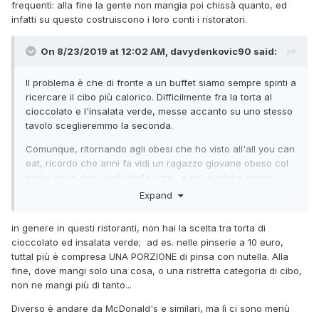
frequenti: alla fine la gente non mangia poi chissà quanto, ed
infatti su questo costruiscono i loro conti i ristoratori.
On 8/23/2019 at 12:02 AM, davydenkovic90 said:
Il problema è che di fronte a un buffet siamo sempre spinti a
ricercare il cibo più calorico. Difficilmente fra la torta al
cioccolato e l'insalata verde, messe accanto su uno stesso
tavolo sceglieremmo la seconda.
Comunque, ritornando agli obesi che ho visto all'all you can
eat, ricordo che anni fa vidi un ragazzo giovane obeso col
padre in un dato sushi della città... e poi qualche tempo
dopo andai in un altro sushi e trovai sempre lo stesso
Expand
ragazzo con il padre.
in genere in questi ristoranti, non hai la scelta tra torta di
Ecco, questo genere di cose, per me, non è tollerabile.
cioccolato ed insalata verde; ad es. nelle pinserie a 10 euro,
E sappiamo tutti che non è tanto un problema di cibo sano o
tuttal più è compresa UNA PORZIONE di pinsa con nutella. Alla
non sano, perché alla fine anche il panino con la mortadella
fine, dove mangi solo una cosa, o una ristretta categoria di cibo,
non è sano...
non ne mangi più di tanto...
Il problema è la grande quantità di cibo associata al basso
Diverso è andare da McDonald's e similari, ma lì ci sono menù