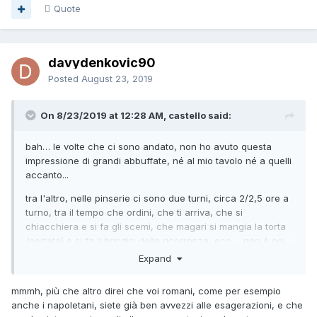
Quote
davydenkovic90
Posted
August 23, 2019
On 8/23/2019 at 12:28 AM, castello said:
bah… le volte che ci sono andato, non ho avuto questa
impressione di grandi abbuffate, né al mio tavolo né a quelli
accanto...
tra l'altro, nelle pinserie ci sono due turni, circa 2/2,5 ore a
turno, tra il tempo che ordini, che ti arriva, che si
chiacchiera e si fa gli scemi, che magari si mangia la torta
(portata) e si fa il brindisi della ricorrenza, ecc... non è poi
che mangi così tanto! e poi, dopo un po', di pinsa non ne
Expand
puoi più… e di obesi in questi posti non ne vedo poi molti,
né nei cinesi simili, ma piuttosto nei ristoranti classici….
mmmh, più che altro direi che voi romani, come per esempio
anche i napoletani, siete già ben avvezzi alle esagerazioni, e che
e certo, almeno nelle pinserie, molto in voga ora a roma,