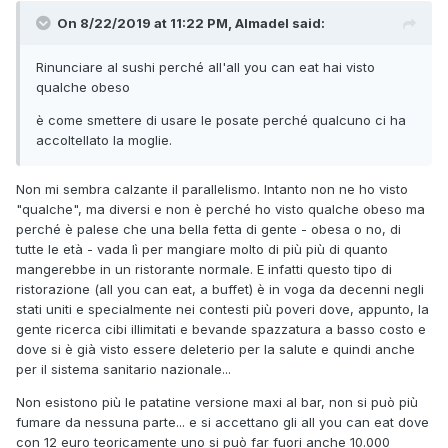
On 8/22/2019 at 11:22 PM, Almadel said:
Rinunciare al sushi perché all'all you can eat hai visto
qualche obeso
è come smettere di usare le posate perché qualcuno ci ha
accoltellato la moglie.
Non mi sembra calzante il parallelismo. Intanto non ne ho visto
"qualche", ma diversi e non è perché ho visto qualche obeso ma
perché è palese che una bella fetta di gente - obesa o no, di
tutte le età - vada lì per mangiare molto di più più di quanto
mangerebbe in un ristorante normale. E infatti questo tipo di
ristorazione (all you can eat, a buffet) è in voga da decenni negli
stati uniti e specialmente nei contesti più poveri dove, appunto, la
gente ricerca cibi illimitati e bevande spazzatura a basso costo e
dove si è già visto essere deleterio per la salute e quindi anche
per il sistema sanitario nazionale...
Non esistono più le patatine versione maxi al bar, non si può più
fumare da nessuna parte... e si accettano gli all you can eat dove
con 12 euro teoricamente uno si può far fuori anche 10.000