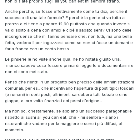
non lo siate proprio sugli all you can eat mi sembra strano.
non ti possono rifilare la pinsa del giorno prima; che poi, sei
sicuro su quello che mangi negli altri ristoranti?
Anche perché, se fosse effettivamente come tu dici, perché il
successo di una tale formula? E perché la gente ci va tutta a
ma questa è più la realtà mia, romana, e si sa… noi romani
pranzo e ci tiene a pagare 12,90 piuttosto che quando invece si
siamo portatori di civiltà…
va di solito a cena con amici e cioè il sabato sera? Ci sono delle
incongruenze che mi fanno pensare che, non tutti, ma una bella
fetta, vadano lì per ingozzarsi come se non ci fosse un domani e
farla franca con un conto basso.
Le pinserie le ho viste anche qua, ne ho notata giusto una,
manco sapevo cosa fossero prima di leggerlo e documentarmi e
non ci sono mai stato.
Penso che rientri in un progetto ben preciso delle amministrazioni
comunali, per es., che incentivano l'apertura di posti tipici toscani
(o romani) in certi posti, altrimenti sarebbero tutti kebab e cino-
giappo, a loro volta finanziati dai paesi d'origine...
Ma non so, onestamente, se abbiano un successo paragonabile
rispetto ai sushi all you can eat, che - mi sembra - siano i
ristoranti che vadano per la maggiore e sono i più diffusi, al
momento.
Comunque, voi ci andate? Ogni quanto? Cosa e quanto