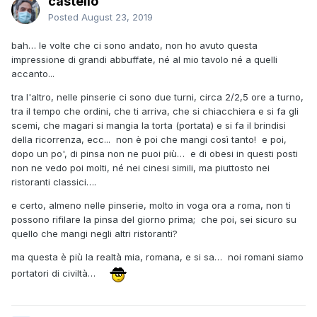
castello
Posted
August 23, 2019
bah… le volte che ci sono andato, non ho avuto questa
impressione di grandi abbuffate, né al mio tavolo né a quelli
accanto...
tra l'altro, nelle pinserie ci sono due turni, circa 2/2,5 ore a turno,
tra il tempo che ordini, che ti arriva, che si chiacchiera e si fa gli
scemi, che magari si mangia la torta (portata) e si fa il brindisi
della ricorrenza, ecc... non è poi che mangi così tanto! e poi,
dopo un po', di pinsa non ne puoi più… e di obesi in questi posti
non ne vedo poi molti, né nei cinesi simili, ma piuttosto nei
ristoranti classici….
e certo, almeno nelle pinserie, molto in voga ora a roma, non ti
possono rifilare la pinsa del giorno prima; che poi, sei sicuro su
quello che mangi negli altri ristoranti?
ma questa è più la realtà mia, romana, e si sa… noi romani siamo
portatori di civiltà…