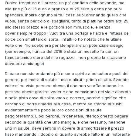
l'unica fregatura è il prezzo un po' gonfiato delle bevande, ma
alla fine più di 15 euro a pranzo e di 25 euro a cena non puoi
spendere. Inoltre ognuno si fa i cazzi suoi ordinando quello che
vuole, senza pericolo di sbagliare, tanto di piatti ne ordini altri 25
allo stesso prezzo e le porzioni son minuscole, e senza
dover riempire troppo i vuoti tra una portata e l'altra e l'attesa del
dolce con small talk di sorta. Infatti io ho notato che le ultime
volte che l'ho scelto era per stemperare un potenziale disagio
(per esempio, l'unica del 2019 è stata un mesetto fa con un
famoso amico etero del mio ragazzo... non proprio la situazione
dove ero a mio agio)
Di base non sto andando più e sono spinto a boicottare posti del
genere, per motivi di salute - mia e altrui - prima di tutto. Svariate
volte ci ho visto persone obese, il che non va affatto bene. Le
persone obese gradirei vederle che camminano nel viale alberato
o nella pista dove di solito vado a correre, perché significa che
cercano di porre rimedio alla cosa, mentre se stanno al sushi
evidentemente fra poco le loro condizioni di salute
peggioreranno. E poi perché, in generale, ritengo onesto pagare
secondo la quantità che uno mangia, e che nessuno, neanche
uno in salute, deve sentirsi in dovere di ammortizzare il prezzo
fisso mangiando il doppio di quanto avrebbe fatto in un ristorante