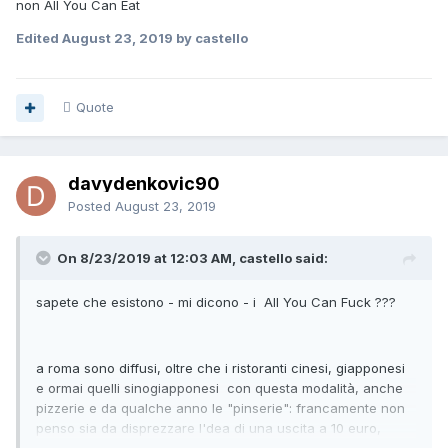
costo e a un illusorio risparmio, che in realtà è solamente
non All You Can Eat
un mangiare in quantità di molto superiori a quanto si
Edited
August 23, 2019
by castello
vorrebbe/dovrebbe e assumere delle abitudini sbagliate.
Io capii bene la pubblicità del McDonald's degli anni
novanta... quella dove dicevano "Il panino costa 5, le
Quote
patatine 4 e la bibita 3, ma se prendi il menu ti costa solo 8,
risparmi ben 2". E a quel punto il babbo fa "E con questi
2 che facciamo?" e la bambina risponde "Gelato!"
davydenkovic90
In realtà non c'è risparmio né guadagno, ma l'illusione di
risparmiare e di spendere poco ti spinge a fare soltanto una
Posted
August 23, 2019
cosa: farti abituare a mangiare in quei posti e in quantità
sempre crescenti.
On 8/23/2019 at 12:03 AM, castello said:
sapete che esistono - mi dicono - i All You Can Fuck ???
a roma sono diffusi, oltre che i ristoranti cinesi, giapponesi
e ormai quelli sinogiapponesi con questa modalità, anche
pizzerie e da qualche anno le "pinserie": francamente non
penso sia da disprezzare l'dea di una uscita a 10 euro,