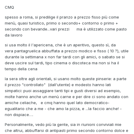
CMQ
spesso a roma, si predilige il pranzo a prezzo fisso più come
menù, quasi turistico, primo o secondo+ contorno o primo +
secondo con bevande...vari prezzi ma è utilizzato come pasto
da lavoro
si usa molto il l'apericena, che è un aperitivo, questo sì, da
vera pantagruelica abbuffata a prezzo modico e fisso ( 10 ?), utile
durante la settimana x non far tardi con gli amici, o sabato se si
deve uscire sul tardi, tipo cinema o discoteca ma non si ha il
tempo della cena
la sera oltre agli orientali, si usano molto queste pinserie: a parte
il prezzo "controllato" (dall'utente) e modesto hanno lati
simpatici: puoi assaggiare tanti tipi e gusti diversi ad esempio,
molte hanno anche un menù carne e per dire ci sono andato con
amiche celiache, e cmq hanno quel lato democratico-
egualitario che a me - che amo la pizza, e ...la faccio anche! -
non dispiace….
Personalmente, vedo più la gente, sia in riunioni conviviali mie
che altrui, abbuffarsi di antipasti primo secondo contorno dolce e