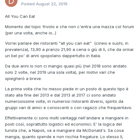
Posted
August 22, 2019
All You Can Eat
Momento del topic frivolo e che non c'entra una mazza col forum
(per una volta, anche io...)
Vorrei parlare dei ristoranti "all you can eat" (cinesi e sushi, in
prevalenza), 13,90 a pranzo 21,90 a cena o giù di lì, che da ormai
un bel po' di anni spopolano dappertutto in Italia.
Da due anni io non ci mangio quasi più (nel 2018 sono andato
solo 2 volte, nel 2019 una sola volta), per motivi vari che
spiegherò a breve.
La prima volta che ho messo piede in un posto di questo tipo è
stato alla fine del 2013 e dal 2013 al 2017 ci sono andato
numerosissime volte, in numerosi ristoranti diversi, spinto da
gruppi vari di amici e conoscenti o con ragazzi che frequentavo.
Effettivamente ci sono molti vantaggi nell'andare a mangiare in
posti così, soprattutto logistici ed economici. E' la logica del
turista che, a Napoli, va a mangiare da McDonald's. Sa cosa
mangia, quanto spende e non rischia fregature. Lo stesso lì,