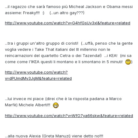
...il ragazzo che sarà famoso più Micheal Jackson e Obama messi
assieme: Freaky!!!! :) (...un altro gay???)
http://www.youtube.com/watch?v=G4hfGsUv3xI&feature=related
...tra i gruppi un'altro gruppo di coristi! (...uffà, penso che la gente
voglia vedere i Take That italiani del III millennio non le
reincarnazioni del quartetto Cetra o dei Tazenda!) ...i KEA! (mi sa
come come l'IKEA questi li montano e li smontano in 5 minuti!
)
http://www.youtube.com/watch?
v=dPUmdMv3JgM&feature=related
...lui invece mi piace (direi che è la risposta padana a Marco
Marfè) Michele Alberti!!!
http://www.youtube.com/watch?v=WfO7ya66skw&feature=related
...alla nuova Alexia (Greta Manuzi) viene detto no!!!!