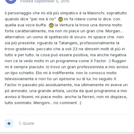
Posted
September 5, 2010
il personaggio che mi stà più simpatico è la Maionchi. soprattutto
quando dice "per me è no"
mi fa ridere come lo dice. con
quella sua voce buffa.
la Ventura la trovo una donna molto
forte caratterialmente, ma non mi piace un gran che. Morgan...
alternativo. un uomo di spettacolo di sicuro. mi spiace che non
sia più presente. riguardo la Tatangelo, professionalmente la
trovo gradevole. peccato che a soli 23 ne dimostri molti di più in
tutto e per tutto. la cosa può essere positiva, ma anche negativa.
non ce la vedo molto in un programma come X Factor :) Ruggeri
mi è sempre piaciuto. lo trovo un gran professionista a mio avviso
un tipo schietto. Elio mi è indifferente. non lo conosco molto
televisivamente e non ho un opinione su di lui. ho seguito X
Factor in passato più assiduamente, ma ultimamente mi aveva un
pò annoiato. una grande artista, uscita da quel programma a mio
avviso è Noemi. mi piace molto. anche la Ferreri, non mi dispiace,
tutto sommato. Mengoni... no comment :)
Quote