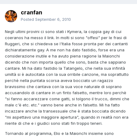
cranfan
Posted
September 6, 2010
Negli ultimi provini ci sono stati i Kymera, la coppia gay di cui
coeranos ha messo il link. In molti si sono "offesi" per le frasi di
Ruggeri, che si chiedeva se l'Italia fosse pronta per dei cantanti
dichiaratamente gay. A me non ha dato fastidio, forse era una
considerazione inutile e ha avuto piena ragione la Maionchi
dicendo che non importa quello che sono, basta che sappiano
cantare. Mi ha dato fastidio la Tatangelo, che nella sua infinità
umiltà si è autocitata con la sua orribile canzone, ma soprattutto
perchè nella puntata scorsa aveva bocciato un ragazzo
bravissimo che cantava con la sua voce naturale di soprano
accusandolo di cantare in un finto falsetto, mentre loro perchè
"si fanno accarezzare come gatti, si tolgono il trucco, dimmi che
male c'è etc. etc." vanno bene anche in falsetto. Mi ha fatto
incazzare anche la transessuale che è stata bocciata dicendo
"mi aspettavo una maggiore apertura", quando in realtà non era
niente di che e i giudici sono stati fin troppo teneri.
Tornando al programma, Elio e la Maionchi insieme sono