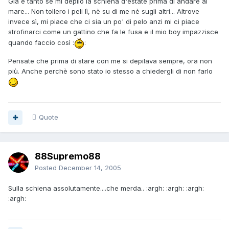
Già è tanto se mi depilo la schiena d'estate prima di andare al
mare... Non tollero i peli lì, nè su di me nè sugli altri... Altrove
invece sì, mi piace che ci sia un po' di pelo anzi mi ci piace
strofinarci come un gattino che fa le fusa e il mio boy impazzisce
quando faccio così :
:
Pensate che prima di stare con me si depilava sempre, ora non
più. Anche perchè sono stato io stesso a chiedergli di non farlo
Quote
88Supremo88
Posted
December 14, 2005
Sulla schiena assolutamente....che merda.. :argh: :argh: :argh:
:argh: