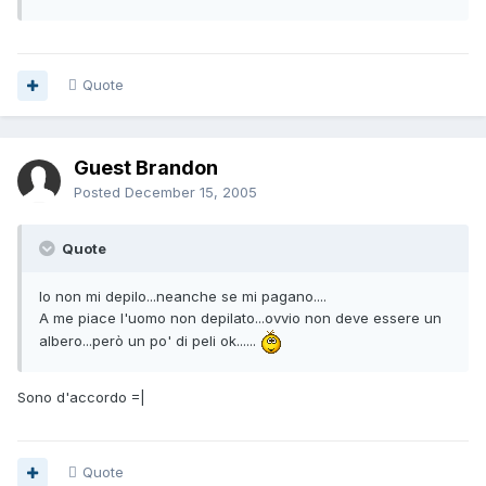
Quote
Guest Brandon
Posted
December 15, 2005
Quote
Io non mi depilo...neanche se mi pagano....
A me piace l'uomo non depilato...ovvio non deve essere un
albero...però un po' di peli ok......
Sono d'accordo =|
Quote