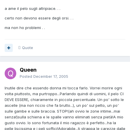
a ame il pelo sugli altripiace. . .
certo non devono essere degli orsi. . .
ma non ho problemi . .
Quote
Queen
Posted
December 17, 2005
Inutile dire che essendo donna mi tocca farlo. Vorrei morire ogni
volta piuttosto, ma purtroppo...Parlando quindi di uomini, il pelo CI
DEVE ESSERE, chiaramente in piccola percentuale. Un po' sotto le
ascelle (ma non riccio che fa brutto...), un po' sul petto, un po'
sulle gambe e sulle braccia. STOP!(ah ovvio le zone intime...mai
senza!)sulla schiena e le spalle vanno eliminati senza pietà!A mio
gusto ovvio. Io sono fortunata il mio ragazzo è perfetto...ha la
pelle liscissima e i peli soffici!Adorabile...ti strappa le carezze dalle