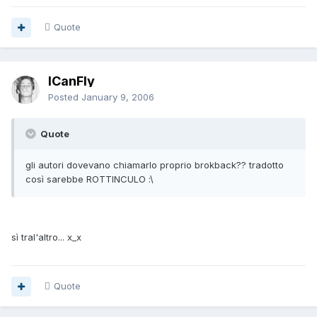
Quote
ICanFly
Posted
January 9, 2006
Quote
gli autori dovevano chiamarlo proprio brokback?? tradotto
così sarebbe ROTTINCULO :\
sì tral'altro... x_x
Quote