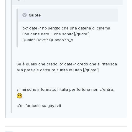
Quote
ok' date=' ho sentito che una catena di cinema
l'ha censurato.... che schifo[/quote']
Quale? Dove? Quando? x_x
Se è quello che credo io' date=' credo che si riferisca
alla parziale censura subita in Utah.[/quote']
si, mi sono informato, l'italia per fortuna non c'entra...
c'e' l'articolo su gay tv.it