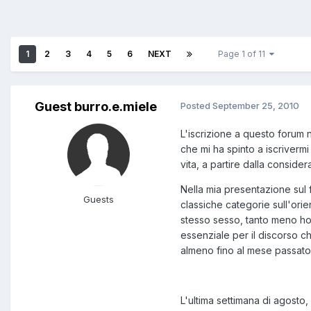
1
2
3
4
5
6
NEXT
Page 1 of 11
Guest burro.e.miele
Posted
September 25, 2010
L'iscrizione a questo forum 
che mi ha spinto a iscriver
vita, a partire dalla conside
Nella mia presentazione sul 
Guests
classiche categorie sull'ori
stesso sesso, tanto meno ho
essenziale per il discorso 
almeno fino al mese passato
L'ultima settimana di agosto