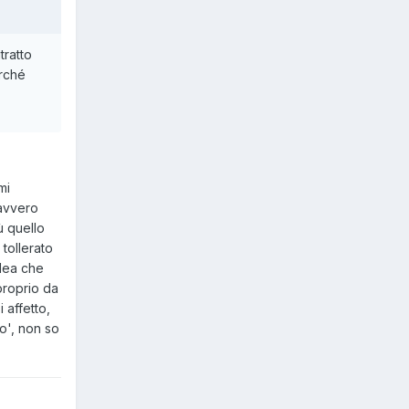
tratto
erché
mi
davvero
ù quello
tollerato
idea che
proprio da
 affetto,
o', non so