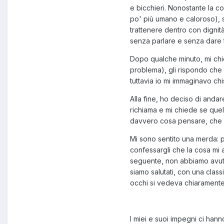
e bicchieri. Nonostante la co
po' più umano e caloroso), 
trattenere dentro con dignità
senza parlare e senza dare 
Dopo qualche minuto, mi chie
problema), gli rispondo che l
tuttavia io mi immaginavo chi
Alla fine, ho deciso di andar
richiama e mi chiede se quel
davvero cosa pensare, che ci
Mi sono sentito una merda: p
confessargli che la cosa mi a
seguente, non abbiamo avuto 
siamo salutati, con una class
occhi si vedeva chiaramente,
I miei e suoi impegni ci han