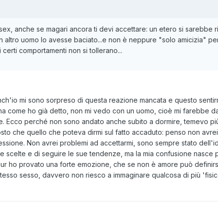
x, anche se magari ancora ti devi accettare: un etero si sarebbe ri
 un altro uomo lo avesse baciato...e non è neppure "solo amicizia" p
i certi comportamenti non si tollerano...
i anch'io mi sono sorpreso di questa reazione mancata e questo sentir
 ma come ho già detto, non mi vedo con un uomo, cioè mi farebbe 
e. Ecco perché non sono andato anche subito a dormire, temevo pi
sto che quello che poteva dirmi sul fatto accaduto: penso non avrei 
essione. Non avrei problemi ad accettarmi, sono sempre stato dell'
ue scelte e di seguire le sue tendenze, ma la mia confusione nasce 
ur ho provato una forte emozione, che se non è amore può definirsi
tesso sesso, davvero non riesco a immaginare qualcosa di più 'fisic