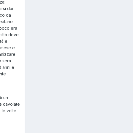
za:
rsi dai
sco da
sitarie
i poco era
città dove
e) e
l mese e
anizzare
a sera.
0 anni e
ente
di un
le cavolate
 le volte