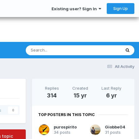
Sign Up
Existing user? Sign In
All Activity
Replies
Created
Last Reply
314
15 yr
6 yr
s
0
TOP POSTERS IN THIS TOPIC
purospirito
Giobbe04
34 posts
31 posts
s topic