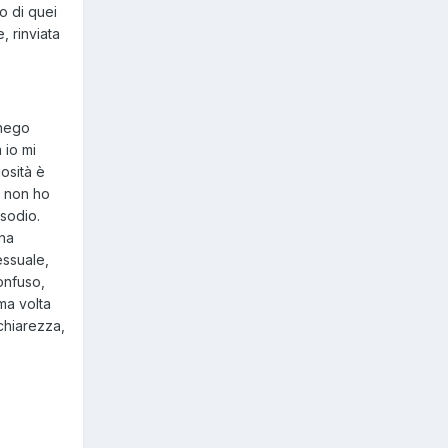
o di quei
, rinviata
 nego
 io mi
osità è
a non ho
isodio.
una
essuale,
onfuso,
ma volta
 chiarezza,