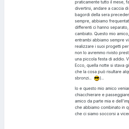
praticamente tutto il mese, 
divertirsi, andare a caccia d
bagordi della sera preceden
sempre, abbiamo frequentato t
differenti ci hanno separato,
cambiato. Questo mio amico, a
entrambi abbiamo sempre viss
realizzare i suoi progetti pe
non lo avremmo rivisto prest
una piccola festa di addio. V
Ecco, quella notte si stava 
che la cosa può risultare al
sbronzi...
)...
Io e questo mio amico veniam
chiacchierare e passeggiare p
amico da parte mia e dell'imp
che abbiamo combinato in ques
che ci siamo soccorsi a vicen