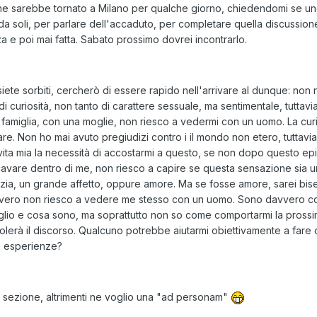
he sarebbe tornato a Milano per qualche giorno, chiedendomi se un
da soli, per parlare dell'accaduto, per completare quella discussione
za e poi mai fatta. Sabato prossimo dovrei incontrarlo.
siete sorbiti, cercherò di essere rapido nell'arrivare al dunque: non
di curiosità, non tanto di carattere sessuale, ma sentimentale, tuttavia
famiglia, con una moglie, non riesco a vedermi con un uomo. La curi
are. Non ho mai avuto pregiudizi contro i il mondo non etero, tuttavi
n vita mia la necessità di accostarmi a questo, se non dopo questo ep
avare dentro di me, non riesco a capire se questa sensazione sia 
cizia, un grande affetto, oppure amore. Ma se fosse amore, sarei bis
vero non riesco a vedere me stesso con un uomo. Sono davvero c
glio e cosa sono, ma soprattutto non so come comportarmi la prossi
avolerà il discorso. Qualcuno potrebbe aiutarmi obiettivamente a fare
ie esperienze?
 sezione, altrimenti ne voglio una "ad personam"