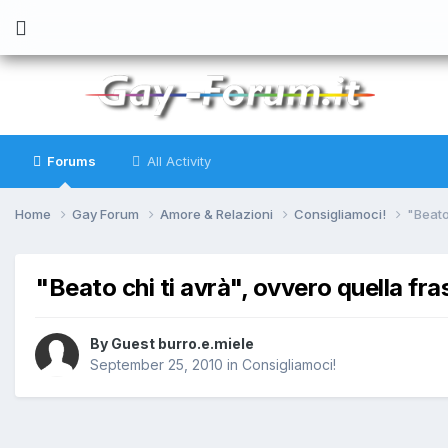
Forums
All Activity
Home
Gay Forum
Amore & Relazioni
Consigliamoci!
"Beato
"Beato chi ti avrà", ovvero quella fra
By
Guest burro.e.miele
September 25, 2010
in
Consigliamoci!