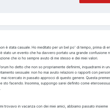
non è stata casuale. Ho meditato per un bel po' di tempo, prima di en
mi è stato un evento che ha davvero portato una grande confusione n
razione che io ho sempre avuto di me stesso e dei miei valori.
forum ho detto che non so propriamente definirmi, inquadrarmi in un
entamento sessuale: non ho mai avuto relazioni o rapporti con perso
 mai ricercato in passato approcci di questo genere. Questa preme
che sto facendo. Insomma, suppongo sarei definito come eterosessua
.
, mi trovavo in vacanza con dei miei amici, abbiamo passato insieme