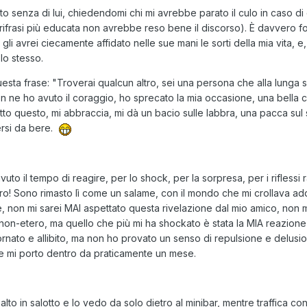
tto senza di lui, chiedendomi chi mi avrebbe parato il culo in caso d
rifrasi più educata non avrebbe reso bene il discorso). È davvero for
gli avrei ciecamente affidato nelle sue mani le sorti della mia vita, e,
lo stesso.
questa frase: "Troverai qualcun altro, sei una persona che alla lunga s
on ne ho avuto il coraggio, ho sprecato la mia occasione, una bella c
Detto questo, mi abbraccia, mi dà un bacio sulle labbra, una pacca su
ersi da bere.
o il tempo di reagire, per lo shock, per la sorpresa, per i riflessi ra
ltro! Sono rimasto lì come un salame, con il mondo che mi crollava a
 non mi sarei MAI aspettato questa rivelazione dal mio amico, non m
n-etero, ma quello che più mi ha shockato è stata la MIA reazione i
ornato e allibito, ma non ho provato un senso di repulsione e delusi
e mi porto dentro da praticamente un mese.
alto in salotto e lo vedo da solo dietro al minibar, mentre traffica con