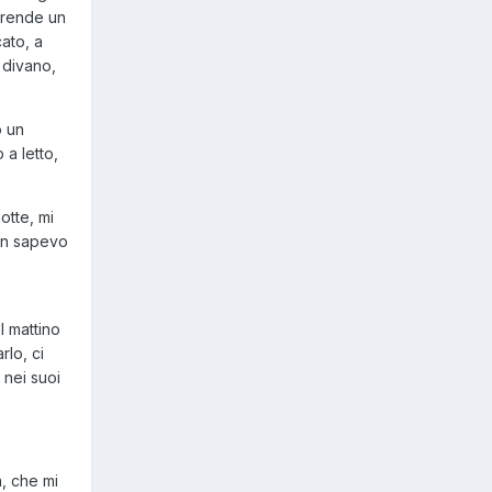
i rende un
ato, a
 divano,
o un
 a letto,
otte, mi
non sapevo
l mattino
rlo, ci
 nei suoi
a, che mi