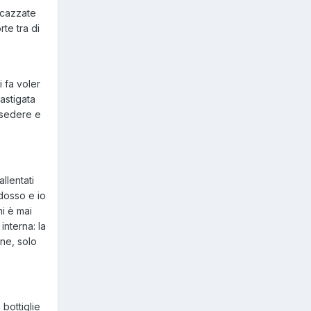
i cazzate
te tra di
i fa voler
astigata
l sedere e
llentati
ddosso e io
i è mai
nterna: la
one, solo
 bottiglie