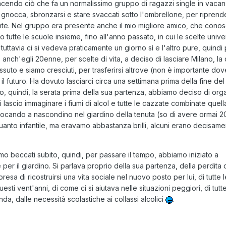
facendo ciò che fa un normalissimo gruppo di ragazzi single in vacan
i gnocca, sbronzarsi e stare svaccati sotto l'ombrellone, per riprende
te. Nel gruppo era presente anche il mio migliore amico, che cono
utte le scuole insieme, fino all'anno passato, in cui le scelte univer
 tuttavia ci si vedeva praticamente un giorno sì e l'altro pure, quind
nch'egli 20enne, per scelte di vita, a deciso di lasciare Milano, la 
uto e siamo cresciuti, per trasferirsi altrove (non è importante dov
r il futuro. Ha dovuto lasciarci circa una settimana prima della fine de
o, quindi, la serata prima della sua partenza, abbiamo deciso di org
i lascio immaginare i fiumi di alcol e tutte le cazzate combinate quell
giocando a nascondino nel giardino della tenuta (so di avere ormai 2
quanto infantile, ma eravamo abbastanza brilli, alcuni erano decisam
o beccati subito, quindi, per passare il tempo, abbiamo iniziato a
er il giardino. Si parlava proprio della sua partenza, della perdita 
resa di ricostruirsi una vita sociale nel nuovo posto per lui, di tutte 
ti vent'anni, di come ci si aiutava nelle situazioni peggiori, di tutte
da, dalle necessità scolastiche ai collassi alcolici
.