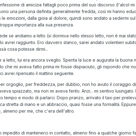
nfessione di amicizia fattagli poco prima del suo discorso (l'alcol m
sono una persona definita generalmente fredda, così mi hanno educ
 le emozioni, dalla gioia al dolore, quindi sono andato a sedermi sul
troppa importanza alla sua presenza.
de se andiamo a letto (si dormiva nello stesso letto, non è mai stat
o avrei raggiunto. Ero davvero stanco, sarei andato volentieri subito
ssà cosa potesse dirmi...
e a letto, lui era ancora sveglio. Spenta la luce e augurata la buona n
lo che mi aveva fatto prima mi fosse dispiaciuto, gli rispondo che 
 avrei ripensato il mattino seguente.
er orgoglio, per freddezza, per dubbio, non ho avuto il coraggio di
veva spiazzato, ma non mi aveva ferito. Anzi... mi sentivo lusingato. I
tempo e modo di parlarci. Dopo pranzo, arrivato il taxi per preleva
ica stretta di mano e un abbraccio, quasi fosse una formalità. Eppure
 almeno per me, che c'era dell'altro.
no impedito di mantenerci in contatto, almeno fino a qualche giorno f