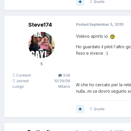
Quote
Steve174
Posted
September 5, 2010
Volevo aprirlo io
Ho guardato il pilot l'altro
fisso e invece :)
5
Content:
539
Joined:
10/29/08
Al che ho cercato per la re
Luogo
Milano
nulla...mi sa dovrò seguirlo s
Quote