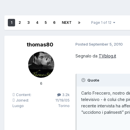
1
2
3
4
5
6
NEXT
Page 1 of 12
thomas80
Posted
September 5, 2010
Segnalo da
TVblog.it
Quote
6
Carlo Freccero, nostro di
Content:
3.2k
televisivo - è colui che 
Joined:
11/19/05
Luogo
Torino
recente intervista ha affe
“uccidono i palinsesti” p