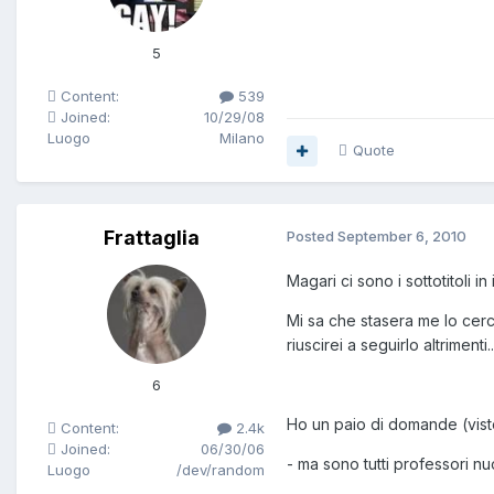
5
Content:
539
Joined:
10/29/08
Luogo
Milano
Quote
Frattaglia
Posted
September 6, 2010
Magari ci sono i sottotitoli in 
Mi sa che stasera me lo cer
riuscirei a seguirlo altrimenti.
6
Ho un paio di domande (visto
Content:
2.4k
Joined:
06/30/06
- ma sono tutti professori nu
Luogo
/dev/random