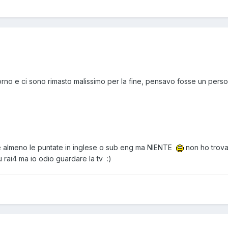
 giorno e ci sono rimasto malissimo per la fine, pensavo fosse un per
te almeno le puntate in inglese o sub eng ma NIENTE
non ho trova
u rai4 ma io odio guardare la tv :)