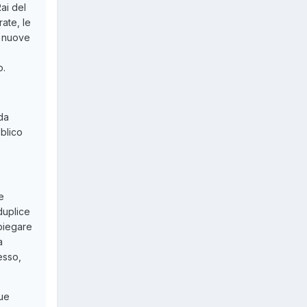
ai del
rate, le
e nuove
o.
da
blico
e
duplice
spiegare
a
esso,
due