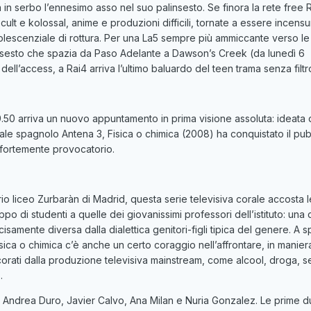
 in serbo l’ennesimo asso nel suo palinsesto. Se finora la rete free R
r cult e kolossal, anime e produzioni difficili, tornate a essere incensu
olescenziale di rottura. Per una La5 sempre più ammiccante verso l
nsesto che spazia da Paso Adelante a Dawson’s Creek (da lunedì 6
 dell’access, a Rai4 arriva l’ultimo baluardo del teen trama senza filtr
19.50 arriva un nuovo appuntamento in prima visione assoluta: ideata 
ale spagnolo Antena 3, Fisica o chimica (2008) ha conquistato il pub
 fortemente provocatorio.
io liceo Zurbaràn di Madrid, questa serie televisiva corale accosta l
po di studenti a quelle dei giovanissimi professori dell’istituto: una 
samente diversa dalla dialettica genitori-figli tipica del genere. A 
sica o chimica c’è anche un certo coraggio nell’affrontare, in manier
corati dalla produzione televisiva mainstream, come alcool, droga, s
.
no Andrea Duro, Javier Calvo, Ana Milan e Nuria Gonzalez. Le prime 