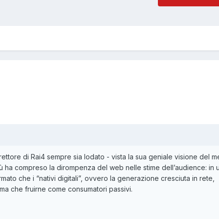
rettore di Rai4 sempre sia lodato - vista la sua geniale visione del 
più ha compreso la dirompenza del web nelle stime dell’audience: in 
rmato che i “nativi digitali”, ovvero la generazione cresciuta in rete,
rima che fruirne come consumatori passivi.