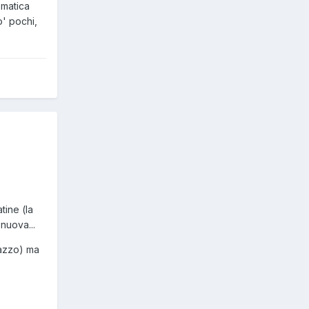
tematica
o' pochi,
tine (la
nuova...
cazzo) ma