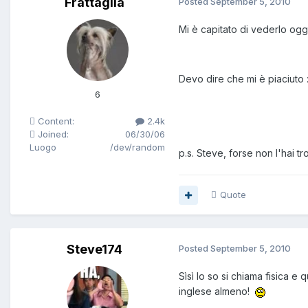
Frattaglia
Posted
September 5, 2010
Mi è capitato di vederlo ogg
Devo dire che mi è piaciuto 
6
Content:
2.4k
Joined:
06/30/06
Luogo
/dev/random
p.s. Steve, forse non l'hai 
Quote
Steve174
Posted
September 5, 2010
Sìsì lo so si chiama fisica 
inglese almeno!