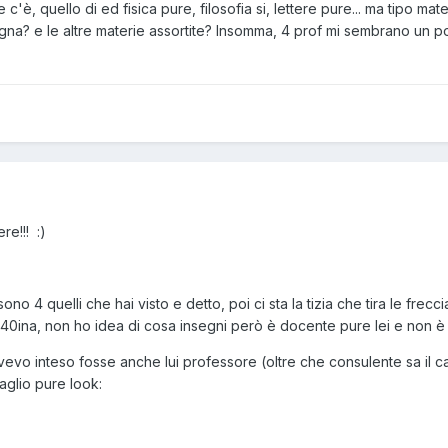
te c'è, quello di ed fisica pure, filosofia si, lettere pure... ma tipo ma
na? e le altre materie assortite? Insomma, 4 prof mi sembrano un p
re!!! :)
ono 4 quelli che hai visto e detto, poi ci sta la tizia che tira le freccia
a 40ina, non ho idea di cosa insegni però è docente pure lei e non è 
 avevo inteso fosse anche lui professore (oltre che consulente sa il 
aglio pure look: