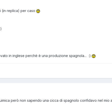
i (in replica) per caso
:)
trovato in inglese perchè è una produzione spagnola... :)
e quimica però non sapendo una cicca di spagnolo confidavo nel mio