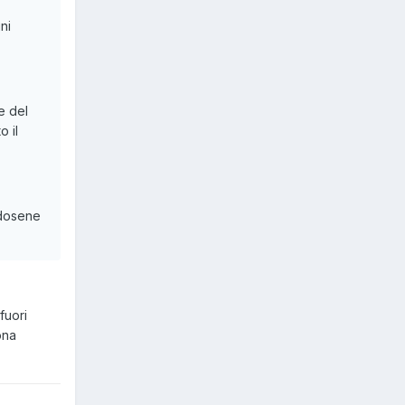
ni
e del
o il
ndosene
fuori
ona