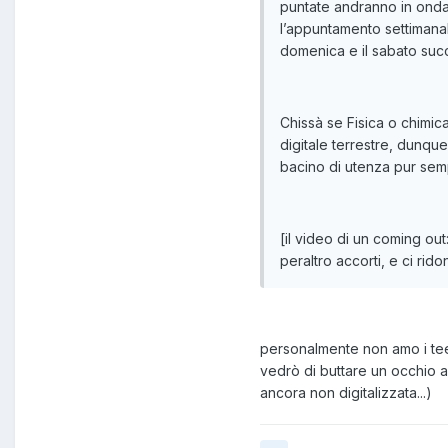
puntate andranno in onda 
l’appuntamento settimanal
domenica e il sabato suc
Chissà se Fisica o chimic
digitale terrestre, dunque
bacino di utenza pur semp
[il video di un coming ou
peraltro accorti, e ci rido
personalmente non amo i tee
vedrò di buttare un occhio a
ancora non digitalizzata...)