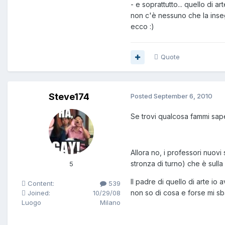
- e soprattutto... quello di ar
non c'è nessuno che la inseg
ecco :)
Quote
Steve174
Posted
September 6, 2010
Se trovi qualcosa fammi sape
Allora no, i professori nuovi s
stronza di turno) che è sull
5
Il padre di quello di arte io
Content:
539
non so di cosa e forse mi sb
Joined:
10/29/08
Luogo
Milano