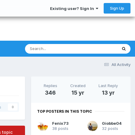
Sign Up
Existing user? Sign In
All Activity
Replies
Created
Last Reply
346
15 yr
13 yr
s
0
TOP POSTERS IN THIS TOPIC
Fenix73
Giobbe04
38 posts
32 posts
s topic