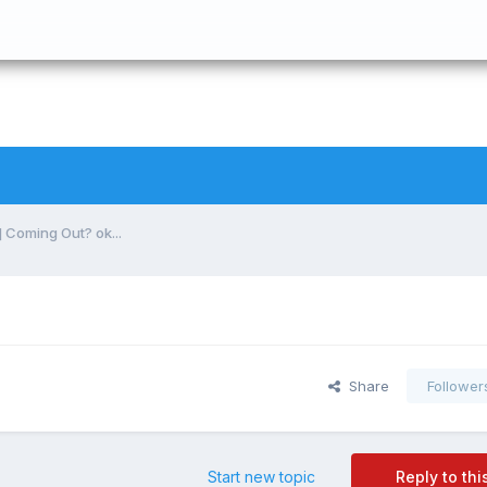
] Coming Out? ok...
Share
Follower
Start new topic
Reply to thi