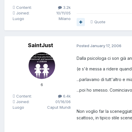
Content:
3.2k
Joined:
10/11/05
Luogo
Milano
Quote
SaintJust
Posted
January 17, 2006
Dalla psicologa ci son già an
(e s'è messa a ridere quand
...parlavamo di tutt'altro e 
6
...poi ho smesso. Cominciav
Content:
6.4k
Joined:
01/16/06
Luogo
Caput Mundi
Non voglio far la sceneggiat
scattoso, in tipico stile scen