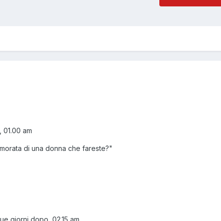
e, 01.00 am
amorata di una donna che fareste?"
due giorni dopo, 02.15 am