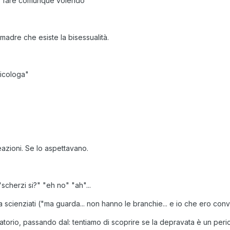
o fare comunque volendo"
adre che esiste la bisessualità.
sicologa"
e reazioni. Se lo aspettavano.
 "scherzi si?" "eh no" "ah"...
ienziati ("ma guarda... non hanno le branchie... e io che ero convint
atorio, passando dal: tentiamo di scoprire se la depravata è un peri