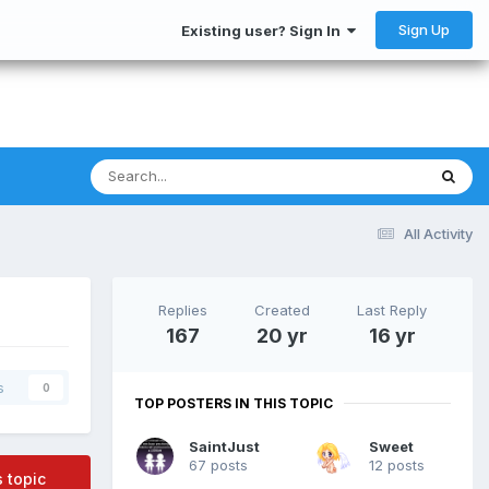
Sign Up
Existing user? Sign In
All Activity
Replies
Created
Last Reply
167
20 yr
16 yr
s
0
TOP POSTERS IN THIS TOPIC
SaintJust
Sweet
67 posts
12 posts
s topic