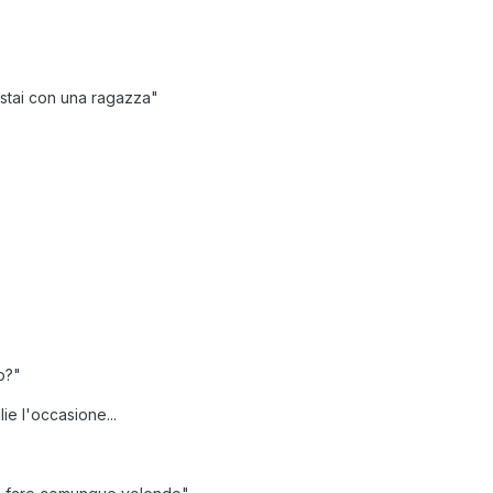
stai con una ragazza"
o?"
ie l'occasione...