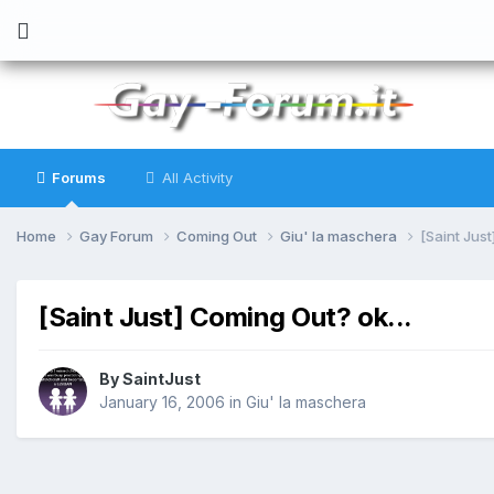
Forums
All Activity
Home
Gay Forum
Coming Out
Giu' la maschera
[Saint Just
[Saint Just] Coming Out? ok...
By
SaintJust
January 16, 2006
in
Giu' la maschera