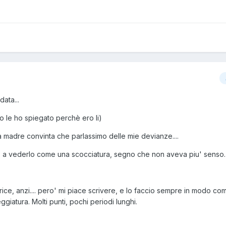
data...
o le ho spiegato perchè ero li)
mia madre convinta che parlassimo delle mie devianze....
o a vederlo come una scocciatura, segno che non aveva piu' senso.
rice, anzi.... pero' mi piace scrivere, e lo faccio sempre in modo co
eggiatura. Molti punti, pochi periodi lunghi.