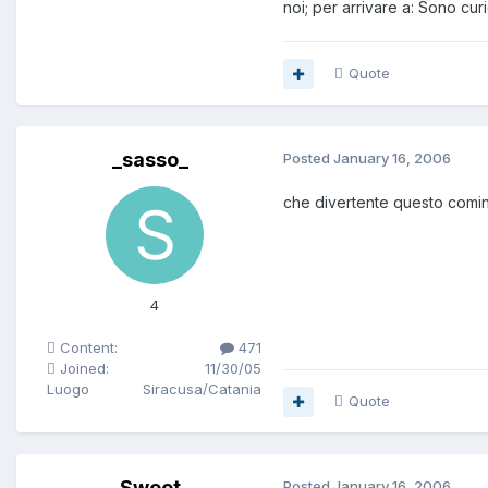
noi; per arrivare a: Sono cur
Quote
_sasso_
Posted
January 16, 2006
che divertente questo coming.
4
Content:
471
Joined:
11/30/05
Luogo
Siracusa/Catania
Quote
Sweet
Posted
January 16, 2006