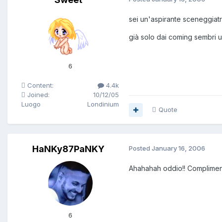
sei un'aspirante sceneggiat
già solo dai coming sembri un 
6
Content:
4.4k
Joined:
10/12/05
Luogo
Londinium
Quote
HaNKy87PaNKY
Posted
January 16, 2006
Ahahahah oddio!! Complimenti
6