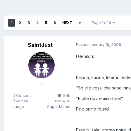
1
2
3
4
5
6
NEXT
Page 1 of 6
SaintJust
Posted
January 16, 2006
I Genitori:
Fase a, cucina, Interno nott
6
"Se vi dicessi che sono inn
Content:
6.4k
"E che dovremmo fare?"
Joined:
01/16/06
Luogo
Caput Mundi
Fine primo round.
Fase b, sala, interno notte, 