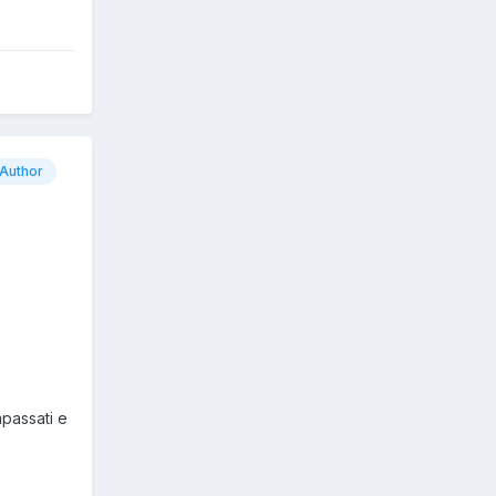
Author
mpassati e