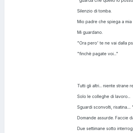
"guarda che quello lo poss
Silenzio di tomba.
Mio padre che spiega a mia m
Mi guardano.
"Ora pero' te ne vai dalla p
"finchè pagate voi..."
Tutti gli altri... niente stran
Solo le colleghe di lavoro...
Sguardi sconvolti, risatina....
Domande assurde. Faccie da sc
Due settimane sotto interrog