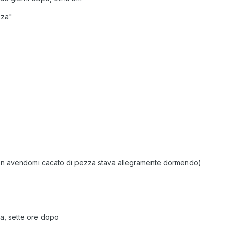
zza"
non avendomi cacato di pezza stava allegramente dormendo)
na, sette ore dopo