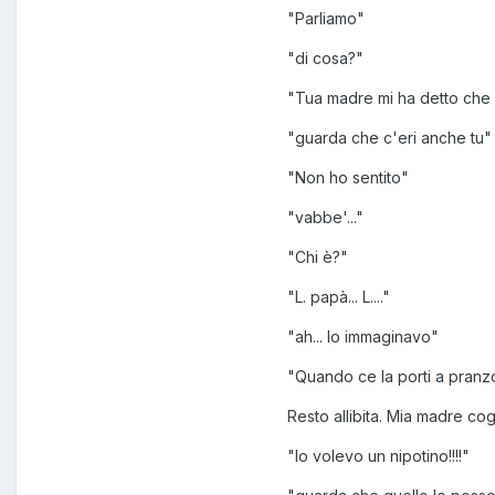
"Parliamo"
"di cosa?"
"Tua madre mi ha detto che 
"guarda che c'eri anche tu"
"Non ho sentito"
"vabbe'..."
"Chi è?"
"L. papà... L...."
"ah... lo immaginavo"
"Quando ce la porti a pranz
Resto allibita. Mia madre cogl
"Io volevo un nipotino!!!!"