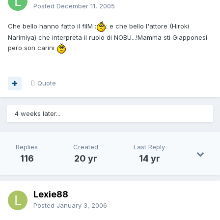
Posted
December 11, 2005
Che bello hanno fatto il filM :
: e che bello l'attore (Hiroki
Narimiya) che interpreta il ruolo di NOBU...!Mamma sti Giapponesi
pero son carini
Quote
4 weeks later...
Replies
Created
Last Reply
116
20 yr
14 yr
Lexie88
Posted
January 3, 2006