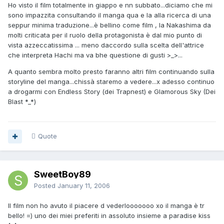
Ho visto il film totalmente in giappo e nn subbato...diciamo che mi
sono impazzita consultando il manga qua e la alla ricerca di una
seppur minima traduzione...è bellino come film , la Nakashima da
molti criticata per il ruolo della protagonista è dal mio punto di
vista azzeccatissima ... meno daccordo sulla scelta dell'attrice
che interpreta Hachi ma va bhe questione di gusti >_>...
A quanto sembra molto presto faranno altri film continuando sulla
storyline del manga...chissà staremo a vedere...x adesso continuo
a drogarmi con Endless Story (dei Trapnest) e Glamorous Sky (Dei
Blast *_*)
Quote
SweetBoy89
Posted
January 11, 2006
Il film non ho avuto il piacere d vederlooooooo xo il manga è tr
bello! =) uno dei miei preferiti in assoluto insieme a paradise kiss