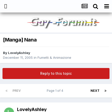
[Manga] Nana
By
LovelyAshley
December 11, 2005
in
Fumetti & Animazione
Reply to this topic
PREV
Page 1 of 4
NEXT
LovelyAshley