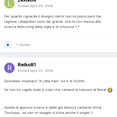
Posted
April 25, 2006
Per quanto riguarda il disegno Hachi non mi piace però hai
ragione i doppiatori sono dei grandi...ora mi son messa alla
ricerca della song della sigla e di chiusura *_*
Quote
Reiko81
Posted
April 25, 2006
Dovrebbe chiamarsi "A Little Pain" ed è di OLIVIA.
Se non ho capito male è colei che canterà le canzoni di Reira!
Quella di aperura invece è della già famosa cantante Anna
Tsuchiya... se non mi sbaglio si trova anche il single! :)