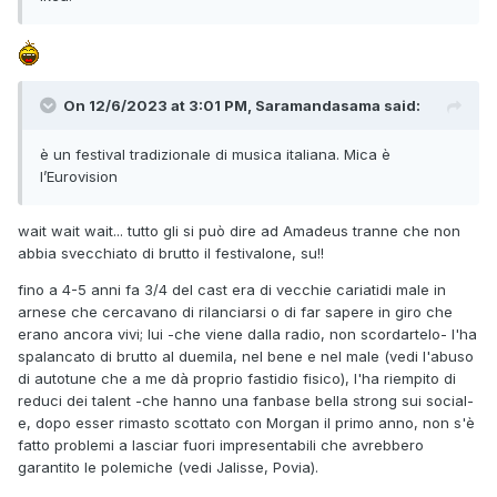
On 12/6/2023 at 3:01 PM, Saramandasama said:
è un festival tradizionale di musica italiana. Mica è
l’Eurovision
wait wait wait... tutto gli si può dire ad Amadeus tranne che non
abbia svecchiato di brutto il festivalone, su!!
fino a 4-5 anni fa 3/4 del cast era di vecchie cariatidi male in
arnese che cercavano di rilanciarsi o di far sapere in giro che
erano ancora vivi; lui -che viene dalla radio, non scordartelo- l'ha
spalancato di brutto al duemila, nel bene e nel male (vedi l'abuso
di autotune che a me dà proprio fastidio fisico), l'ha riempito di
reduci dei talent -che hanno una fanbase bella strong sui social-
e, dopo esser rimasto scottato con Morgan il primo anno, non s'è
fatto problemi a lasciar fuori impresentabili che avrebbero
garantito le polemiche (vedi Jalisse, Povia).