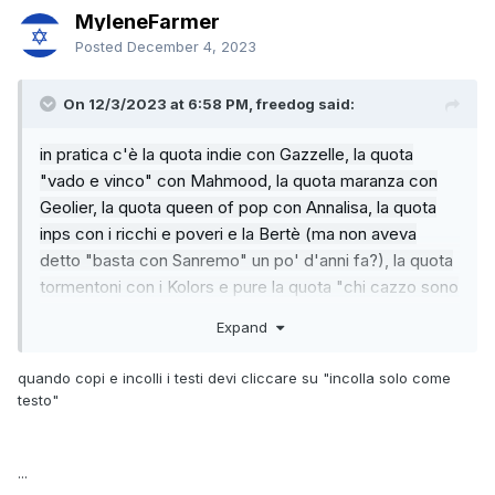
MyleneFarmer
Posted
December 4, 2023
On 12/3/2023 at 6:58 PM, freedog said:
in pratica c'è la quota
indie con Gazzelle
, la quota
"vado e vinco" con
Mahmood
, la quota
maranza con
Geolier, la quota queen of pop con Annalisa, la quota
inps con i ricchi e poveri e la Bertè (ma non aveva
detto "basta con Sanremo" un po' d'anni fa?), la quota
tormentoni con i Kolors e pure la quota "chi cazzo sono
questi?" con la SAD e Mannini.
Expand
un bell'insalatone fritto misto insomma.
quando copi e incolli i testi devi cliccare su "incolla solo come
certo però che 30 sò veramente troppi, su
testo"
...