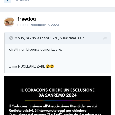
freedog
Posted
December 7, 2023
On 12/6/2023 at 4:45 PM, busdriver said:
difatti non bisogna demonizzare...
....ma NUCLEARIZZARE!
☢️
☢️