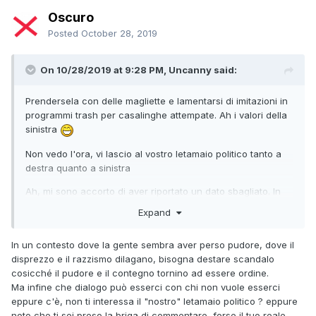
Oscuro
Posted
October 28, 2019
On 10/28/2019 at 9:28 PM, Uncanny said:
Prendersela con delle magliette e lamentarsi di imitazioni in
programmi trash per casalinghe attempate. Ah i valori della
sinistra
Non vedo l'ora, vi lascio al vostro letamaio politico tanto a
destra quanto a sinistra
Ah, mi sono accorto di aver riportato un dato sbagliato. In
Svezia il 46% si considera femminista e non il 40%, per la
Expand
Danimarca invece è giusto come avevo detto.
In un contesto dove la gente sembra aver perso pudore, dove il
disprezzo e il razzismo dilagano, bisogna destare scandalo
cosicché il pudore e il contegno tornino ad essere ordine.
Ma infine che dialogo può esserci con chi non vuole esserci
eppure c'è, non ti interessa il "nostro" letamaio politico ? eppure
noto che ti sei preso la briga di commentare, forse il tuo reale