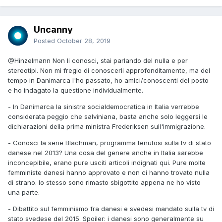
Uncanny
Posted
October 28, 2019
@Hinzelmann
Non li conosci, stai parlando del nulla e per
stereotipi. Non mi fregio di conoscerli approfonditamente, ma del
tempo in Danimarca l'ho passato, ho amici/conoscenti del posto
e ho indagato la questione individualmente.
- In Danimarca la sinistra socialdemocratica in Italia verrebbe
considerata peggio che salviniana, basta anche solo leggersi le
dichiarazioni della prima ministra Frederiksen sull'immigrazione.
- Conosci la serie Blachman, programma tenutosi sulla tv di stato
danese nel 2013? Una cosa del genere anche in Italia sarebbe
inconcepibile, erano pure usciti articoli indignati qui. Pure molte
femministe danesi hanno approvato e non ci hanno trovato nulla
di strano. Io stesso sono rimasto sbigottito appena ne ho visto
una parte.
- Dibattito sul femminismo fra danesi e svedesi mandato sulla tv di
stato svedese del 2015. Spoiler: i danesi sono generalmente su