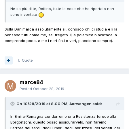
Ne so più di te, Rottino, tutte le cose che ho riportato non
sono inventate
Sulla Danimarca assolutamente sì, conosco chi ci studia e lì la
pensano tutti come me, sei fregato. (La polemica blackface la
comprendo poco, a me i neri finti o veri, piacciono sempre).
Quote
marce84
Posted
October 28, 2019
On 10/28/2019 at 8:00 PM, Aarwangen said:
In Emilia-Romagna condurremo una Resistenza feroce alla
Borgonzoni, questo posso assicurarvelo, non faremo
l'errore dei sardi, degli umbri, degli abruzzesi, dei veneti, dei