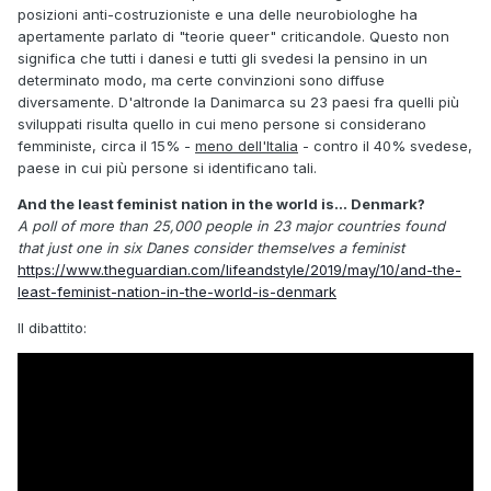
posizioni anti-costruzioniste e una delle neurobiologhe ha
apertamente parlato di "teorie queer" criticandole. Questo non
significa che tutti i danesi e tutti gli svedesi la pensino in un
determinato modo, ma certe convinzioni sono diffuse
diversamente. D'altronde la Danimarca su 23 paesi fra quelli più
sviluppati risulta quello in cui meno persone si considerano
femministe, circa il 15% -
meno dell'Italia
- contro il 40% svedese,
paese in cui più persone si identificano tali.
And the least feminist nation in the world is... Denmark?
A poll of more than 25,000 people in 23 major countries found
that just one in six Danes consider themselves a feminist
https://www.theguardian.com/lifeandstyle/2019/may/10/and-the-
least-feminist-nation-in-the-world-is-denmark
Il dibattito: