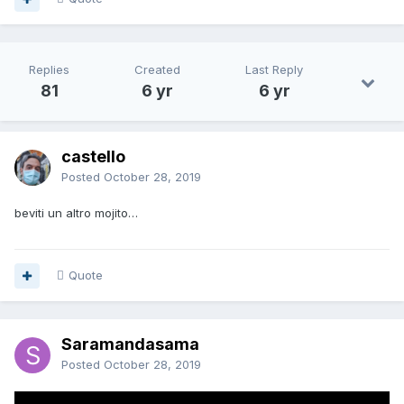
Replies
Created
Last Reply
81
6 yr
6 yr
castello
Posted
October 28, 2019
beviti un altro mojito…
Quote
Saramandasama
Posted
October 28, 2019