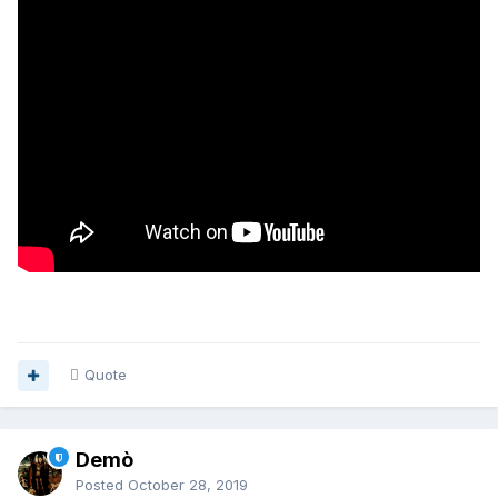
Quote
Demò
Posted
October 28, 2019