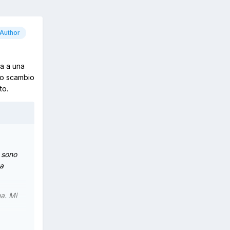
Author
ta a una
Lo scambio
to.
, sono
ua
na. Mi