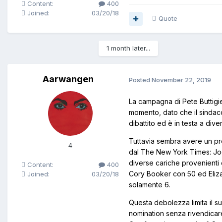
Content:
400
Joined:
03/20/18
Quote
1 month later...
Aarwangen
Posted
November 22, 2019
La campagna di Pete Buttigi
momento, dato che il sindaco 
dibattito ed è in testa a dive
Tuttavia sembra avere un pro
4
dal The New York Times: Joe 
diverse cariche provenienti 
Content:
400
Cory Booker con 50 ed Eliza
Joined:
03/20/18
solamente 6.
Questa debolezza limita il s
nomination senza rivendicare 