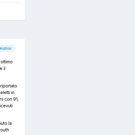
Author
 ottimo
 il
riportato
letti in
rs con 91,
icevuti
uto la
South