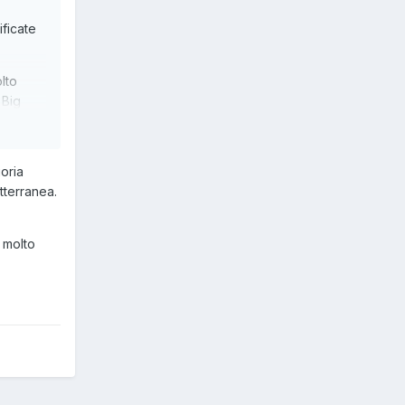
ficate
olto
 Big
.
oria
otterranea.
 molto