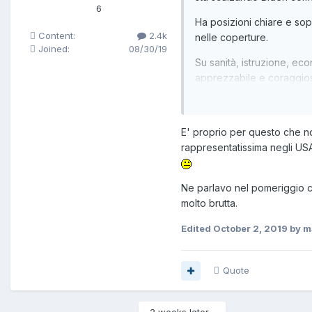
6
Ha posizioni chiare e sop
Content:
2.4k
nelle coperture.
Joined:
08/30/19
Su sanità, istruzione, eco
apprezzabile e coraggioso
Tech a tutela della conco
E' proprio per questo che no
rappresentatissima negli USA
Ne parlavo nel pomeriggio c
molto brutta.
Edited
October 2, 2019
by m
Quote