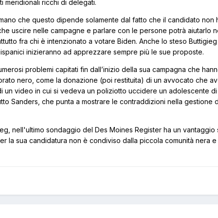
i meridionali ricchi di delegati.
fermano che questo dipende solamente dal fatto che il candidato non 
che uscire nelle campagne e parlare con le persone potrà aiutarlo n
utto fra chi è intenzionato a votare Biden. Anche lo steso Buttigieg
 ispanici inizieranno ad apprezzare sempre più le sue proposte.
umerosi problemi capitati fin dall’inizio della sua campagna che han
torato nero, come la donazione (poi restituita) di un avvocato che a
di un video in cui si vedeva un poliziotto uccidere un adolescente di
tto Sanders, che punta a mostrare le contraddizioni nella gestione de
ieg, nell'ultimo sondaggio del Des Moines Register ha un vantaggio
per la sua candidatura non è condiviso dalla piccola comunità nera e 