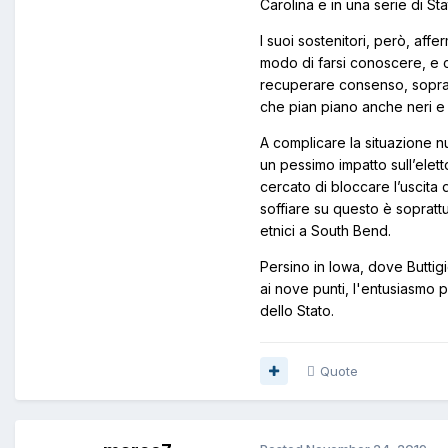
Carolina e in una serie di Stat
I suoi sostenitori, però, af
modo di farsi conoscere, e 
recuperare consenso, sopratt
che pian piano anche neri e
A complicare la situazione n
un pessimo impatto sull’elet
cercato di bloccare l’uscita 
soffiare su questo è soprattu
etnici a South Bend.
Persino in Iowa, dove Buttig
ai nove punti, l'entusiasmo 
dello Stato.
Quote