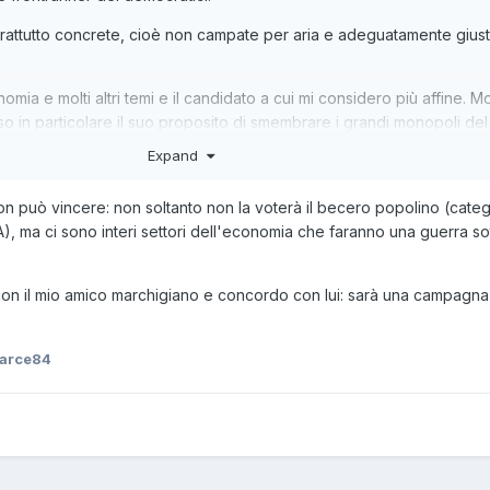
rattutto concrete, cioè non campate per aria e adeguatamente giusti
nomia e molti altri temi e il candidato a cui mi considero più affine. M
 in particolare il suo proposito di smembrare i grandi monopoli del
rrenza, che giusto negli ultimi giorni ha fatto arrabbiare Zuckerberg
Expand
n può vincere: non soltanto non la voterà il becero popolino (categ
), ma ci sono interi settori dell'economia che faranno una guerra s
on il mio amico marchigiano e concordo con lui: sarà una campagna
arce84