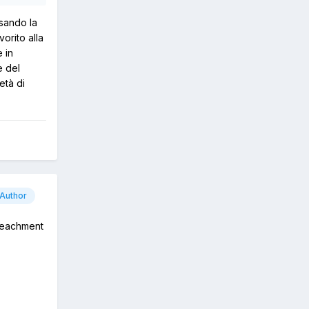
sando la
orito alla
e in
e del
età di
Author
impeachment