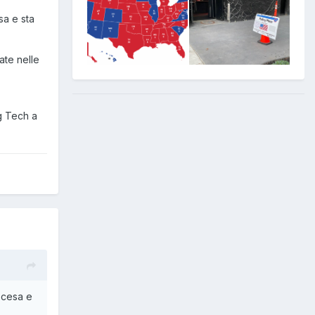
sa e sta
ate nelle
g Tech a
scesa e