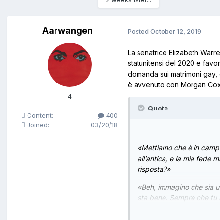
2 weeks later...
Aarwangen
Posted
October 12, 2019
La senatrice Elizabeth Warre
statunitensi del 2020 e favo
domanda sui matrimoni gay, 
è avvenuto con Morgan Cox, 
4
Quote
Content:
400
Joined:
03/20/18
«Mettiamo che è in campag
all’antica, e la mia fede
risposta?»
«Beh, immagino che sia un
sta bene. Sempre che tu r