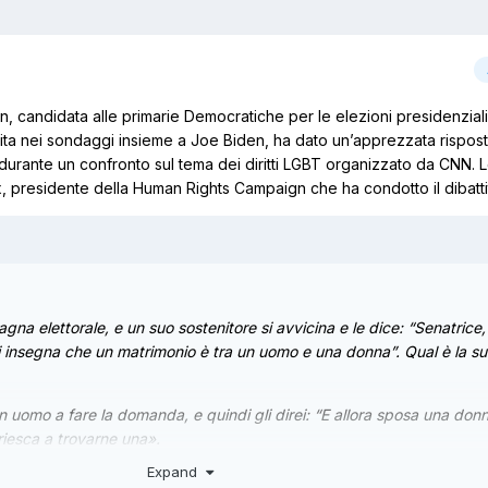
n, candidata alle primarie Democratiche per le elezioni presidenziali
rita nei sondaggi insieme a Joe Biden, ha dato un’apprezzata rispos
durante un confronto sul tema dei diritti LGBT organizzato da CNN. 
presidente della Human Rights Campaign che ha condotto il dibatti
na elettorale, e un suo sostenitore si avvicina e le dice: “Senatrice
 mi insegna che un matrimonio è tra un uomo e una donna”. Qual è la s
 uomo a fare la domanda, e quindi gli direi: “E allora sposa una don
iesca a trovarne una».
Expand