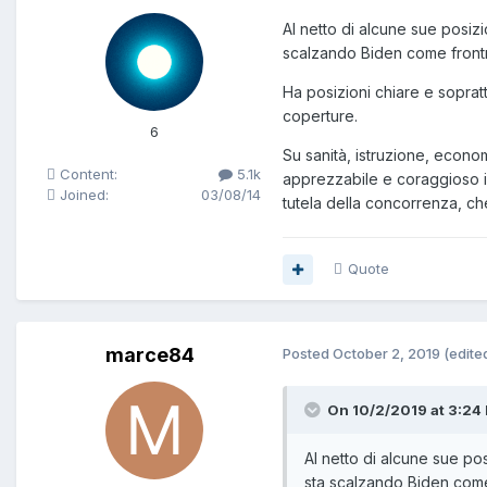
Al netto di alcune sue posiz
scalzando Biden come front
Ha posizioni chiare e soprat
coperture.
6
Su sanità, istruzione, economi
Content:
5.1k
apprezzabile e coraggioso in
Joined:
03/08/14
tutela della concorrenza, che
Quote
marce84
Posted
October 2, 2019
(edite
On 10/2/2019 at 3:24
Al netto di alcune sue po
sta scalzando Biden come