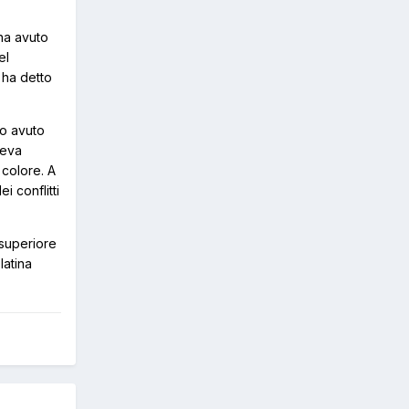
ha avuto
el
 ha detto
no avuto
veva
 colore. A
i conflitti
 superiore
latina