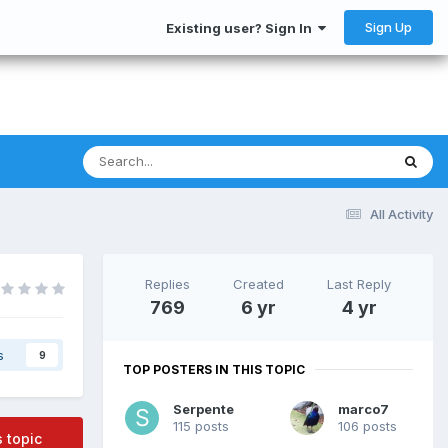
Sign Up
Existing user? Sign In
All Activity
Replies
Created
Last Reply
769
6 yr
4 yr
s
9
TOP POSTERS IN THIS TOPIC
Serpente
marco7
115 posts
106 posts
s topic