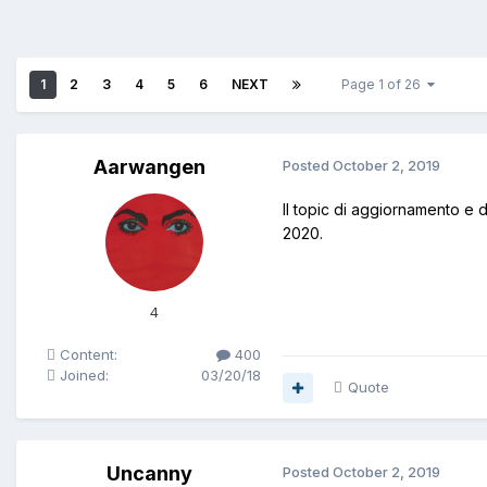
1
2
3
4
5
6
NEXT
Page 1 of 26
Aarwangen
Posted
October 2, 2019
Il topic di aggiornamento e 
2020.
4
Content:
400
Joined:
03/20/18
Quote
Uncanny
Posted
October 2, 2019