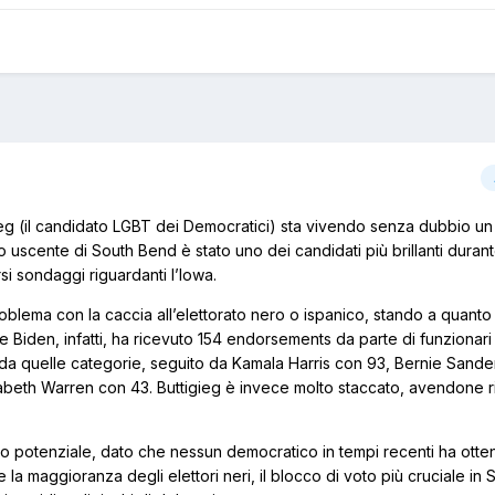
eg (il candidato LGBT dei Democratici) sta vivendo senza dubbio un
uscente di South Bend è stato uno dei candidati più brillanti durante
rsi sondaggi riguardanti l’Iowa.
blema con la caccia all’elettorato nero o ispanico, stando a quanto 
Biden, infatti, ha ricevuto 154 endorsements da parte di funzionari e
da quelle categorie, seguito da Kamala Harris con 93, Bernie Sande
beth Warren con 43. Buttigieg è invece molto staccato, avendone r
uo potenziale, dato che nessun democratico in tempi recenti ha otten
la maggioranza degli elettori neri, il blocco di voto più cruciale in 