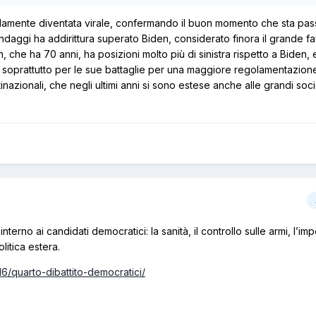
idamente diventata virale, confermando il buon momento che sta pas
ondaggi ha addirittura superato Biden, considerato finora il grande fav
n, che ha 70 anni, ha posizioni molto più di sinistra rispetto a Biden, 
e soprattutto per le sue battaglie per una maggiore regolamentazion
inazionali, che negli ultimi anni si sono estese anche alle grandi soci
o interno ai candidati democratici: la sanità, il controllo sulle armi, l’
litica estera.
/16/quarto-dibattito-democratici/