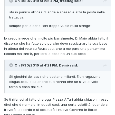
On 8/30/2019 at 2:53 PM, freedog said:
sta in panico all'idea di andà a spasso e alza la posta nella
trattativa.
sempre per la serie "chi troppo vuole nulla stringe"
Io credo invece che, molto più banalmente, Di Maio abbia fatto il
discorso che ha fatto solo perché deve rassicurare la sua base
in attesa del voto su Rousseau, che a me pare una pantomima
ridicola ma tant'è, per loro la cosa ha un suo peso.
On 8/30/2019 at 4:21 PM, Demò said:
Sti giochini del cazz che costano miliardi. È un ragazzino
disgustoso, lo sa anche sua nonna che se si va al voto
torna a casa dai suoi
Se ti riferisci al fatto che oggi Piazza Affari abbia chiuso in rosso
direi che è normale, in questi casi, una certa volatilità; quando si
troverà l'accordo e si costituirà il nuovo Governo le Borse
torneranno a salire.