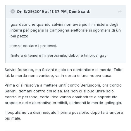
On 8/29/2019 at 11:37 PM, Demò said:
guardate che quando salvini non avrà più il ministero degli
interni per pagarsi la campagna elettorale si sgonfierà di un
bel pezzo
senza contare i processi.
finitela di temere l'inverosimile, deboli e timorosi gay
finiamola anche noi di essere succubi di questo peracottaro
Salvini forse no, ma Salvini è solo un contenitore di merda. Tolto
fascistoide e omofobo
lui, la merda non svanisce, va in cerca di una nuova casa.
Prima ci si riusciva a mettere uniti contro Berlusconi, ora contro
Salvini, domani contro chi lo sa. Ma non ci si può unire solo
contro le persone, certe idee vanno combattute e soprattutto
proposte delle alternative credibili, altrimenti la merda galleggia.
Il populismo va disinnescato il prima possibile, dopo farà ancora
più male.