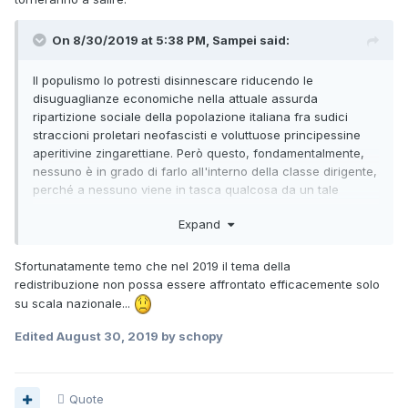
On 8/30/2019 at 5:38 PM, Sampei said:
Il populismo lo potresti disinnescare riducendo le
disuguaglianze economiche nella attuale assurda
ripartizione sociale della popolazione italiana fra sudici
straccioni proletari neofascisti e voluttuose principessine
aperitivine zingarettiane. Però questo, fondamentalmente,
nessuno è in grado di farlo all'interno della classe dirigente,
perché a nessuno viene in tasca qualcosa da un tale
intervento redistributivo. Sia per i partiti tradizionali che per i
Expand
partiti populisti è infinitamente più redditizio, dal punto di
vista dei consensi, preservare intatta una catasta di
neopoveri schiumanti di rancore e privi di strumenti cognitivi
Sfortunatamente temo che nel 2019 il tema della
idonei ad innescare lotte di classe.
redistribuzione non possa essere affrontato efficacemente solo
su scala nazionale...
Edited
August 30, 2019
by schopy
Quote