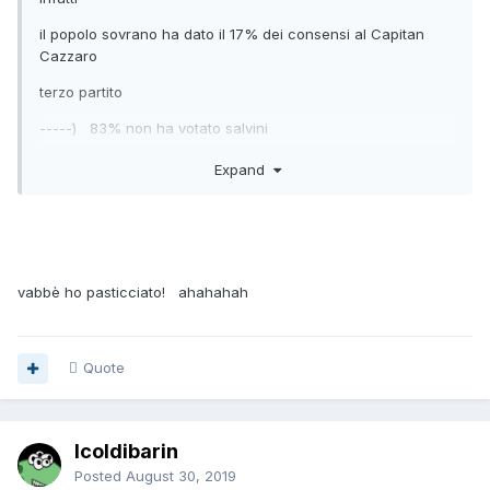
il popolo sovrano ha dato il 17% dei consensi al Capitan
Cazzaro
terzo partito
-----) 83% non ha votato salvini
ps: per inciso,
Expand
ricordo che nelle europee 2014 Renzi prese oltre il 40%,
...finì come finì
ma cmq non chiese o pretese elezioni che gli dessero
vabbè ho pasticciato! ahahahah
"pieni poteri"
Quote
Icoldibarin
Posted
August 30, 2019