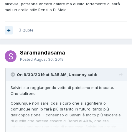
all'ovile, potrebbe ancora calare ma dubito fortemente ci sarà
mai un crollo stile Renzi o Di Maio.
Quote
Saramandasama
Posted
August 30, 2019
On 8/30/2019 at 8:35 AM, Uncanny said:
Salvini sta raggiungendo vette di patetismo mai toccate.
Che cialtrone.
Comunque non sarei così sicuro che si sgonfierà o
comunque non lo farà più di tanto in futuro, tanto più
dall'opposizione. Il consenso di Salvini è molto più viscerale
di quello che poteva essere di Renzi al 40%, che era
infatuazione per una serie di promesse. Salvini ha creato