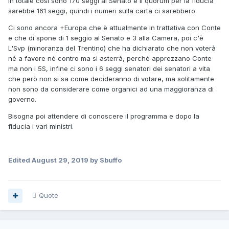
In totale così sono 170 seggi al Senato e il quorum per la fiducia
sarebbe 161 seggi, quindi i numeri sulla carta ci sarebbero.
Ci sono ancora +Europa che è attualmente in trattativa con Conte
e che di spone di 1 seggio al Senato e 3 alla Camera, poi c'è
L'Svp (minoranza del Trentino) che ha dichiarato che non voterà
né a favore né contro ma si asterrà, perché apprezzano Conte
ma non i 5S, infine ci sono i 6 seggi senatori dei senatori a vita
che però non si sa come decideranno di votare, ma solitamente
non sono da considerare come organici ad una maggioranza di
governo.
Bisogna poi attendere di conoscere il programma e dopo la
fiducia i vari ministri.
Edited
August 29, 2019
by Sbuffo
Quote