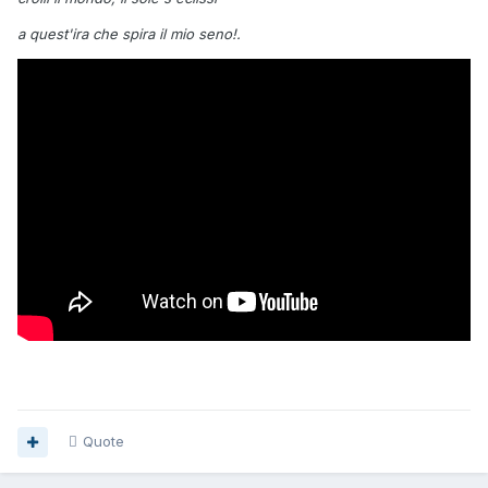
a quest'ira che spira il mio seno!.
Quote