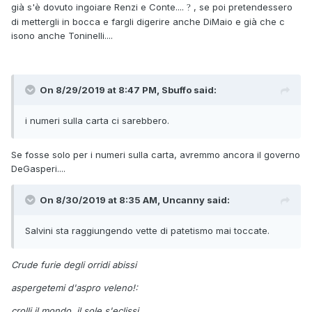
già s'è dovuto ingoiare Renzi e Conte....
, se poi pretendessero
?
di mettergli in bocca e fargli digerire anche DiMaio e già che c
isono anche Toninelli....
On 8/29/2019 at 8:47 PM, Sbuffo said:
i numeri sulla carta ci sarebbero.
Se fosse solo per i numeri sulla carta, avremmo ancora il governo
DeGasperi....
On 8/30/2019 at 8:35 AM, Uncanny said:
Salvini sta raggiungendo vette di patetismo mai toccate.
Crude furie degli orridi abissi
aspergetemi d'aspro veleno!:
crolli il mondo, il sole s'eclissi