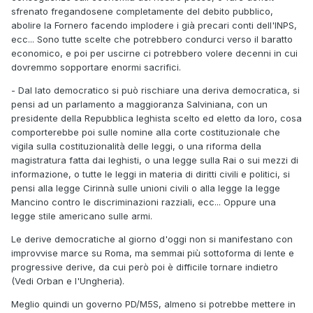
sfrenato fregandosene completamente del debito pubblico,
abolire la Fornero facendo implodere i già precari conti dell'INPS,
ecc... Sono tutte scelte che potrebbero condurci verso il baratto
economico, e poi per uscirne ci potrebbero volere decenni in cui
dovremmo sopportare enormi sacrifici.
- Dal lato democratico si può rischiare una deriva democratica, si
pensi ad un parlamento a maggioranza Salviniana, con un
presidente della Repubblica leghista scelto ed eletto da loro, cosa
comporterebbe poi sulle nomine alla corte costituzionale che
vigila sulla costituzionalità delle leggi, o una riforma della
magistratura fatta dai leghisti, o una legge sulla Rai o sui mezzi di
informazione, o tutte le leggi in materia di diritti civili e politici, si
pensi alla legge Cirinnà sulle unioni civili o alla legge la legge
Mancino contro le discriminazioni razziali, ecc... Oppure una
legge stile americano sulle armi.
Le derive democratiche al giorno d'oggi non si manifestano con
improvvise marce su Roma, ma semmai più sottoforma di lente e
progressive derive, da cui però poi è difficile tornare indietro
(Vedi Orban e l'Ungheria).
Meglio quindi un governo PD/M5S, almeno si potrebbe mettere in