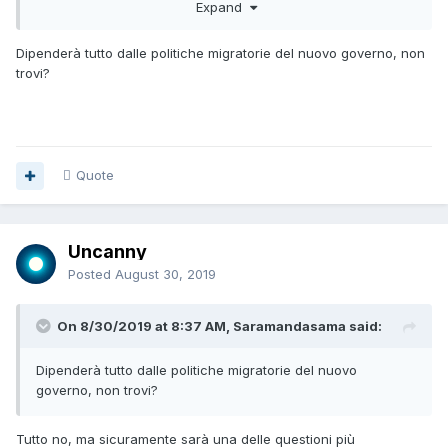
una vera e propria connessione sentimentale con il suo
Expand
elettorato, è come se fosse uno di famiglia per loro.
Dipenderà tutto dalle politiche migratorie del nuovo governo, non
Ora ha perso un 5% circa di probabili ex-grillini ora tornati
trovi?
all'ovile, potrebbe ancora calare ma dubito fortemente ci
sarà mai un crollo stile Renzi o Di Maio.
Quote
Uncanny
Posted
August 30, 2019
On 8/30/2019 at 8:37 AM, Saramandasama said:
Dipenderà tutto dalle politiche migratorie del nuovo
governo, non trovi?
Tutto no, ma sicuramente sarà una delle questioni più