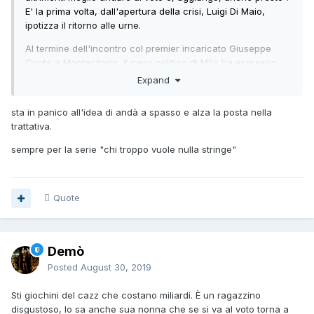
E' la prima volta, dall'apertura della crisi, Luigi Di Maio,
ipotizza il ritorno alle urne.
Al termine dell'incontro col premier incaricato Giuseppe
Conte a Montecitorio, il capo politico di M5s ha espresso
"sconcerto per il surreale dibattito sugli incarichi".
Expand
"Era prevedibile il totoministri sui media, con nomi di
sta in panico all'idea di andà a spasso e alza la posta nella
fantasia, ma non troviamo sano che questo dibattito contagi
trattativa.
anche le forze politiche" dice "Siamo contrari a qualsiasi
forma di patrimoniale. Un governo ha senso solo se si
sempre per la serie "chi troppo vuole nulla stringe"
approva una seria legge sul conflitto di interessi".
Quote
Demò
Posted
August 30, 2019
Sti giochini del cazz che costano miliardi. È un ragazzino
disgustoso, lo sa anche sua nonna che se si va al voto torna a