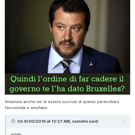
meno di dare al paese un nuovo esecutivo con lo stesso
parlamento: a differenza di Salvini e Meloni mi è abbastanza
chiaro cosa sia una repubblica parlamentare. Quello su cui
mi interrogo è l'opportunità politica di una scelta del genere,
che francamente fatico molto a vedere nel medio -ma
neanche troppo- lungo termine.
finiamola anche noi di essere succubi di questo peracottaro
fascistoide e omofabo
On 8/30/2019 at 12:27 AM, castello said:
infatti