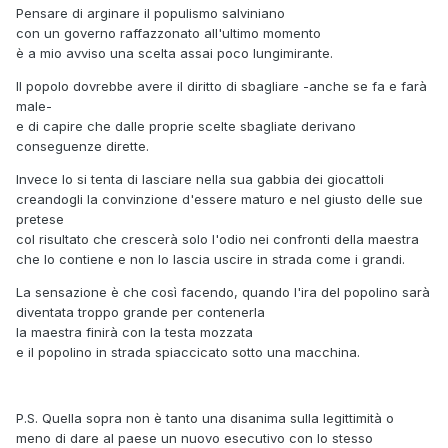
Pensare di arginare il populismo salviniano
con un governo raffazzonato all'ultimo momento
è a mio avviso una scelta assai poco lungimirante.
Il popolo dovrebbe avere il diritto di sbagliare -anche se fa e farà
male-
e di capire che dalle proprie scelte sbagliate derivano
conseguenze dirette.
Invece lo si tenta di lasciare nella sua gabbia dei giocattoli
creandogli la convinzione d'essere maturo e nel giusto delle sue
pretese
col risultato che crescerà solo l'odio nei confronti della maestra
che lo contiene e non lo lascia uscire in strada come i grandi.
La sensazione è che così facendo, quando l'ira del popolino sarà
diventata troppo grande per contenerla
la maestra finirà con la testa mozzata
e il popolino in strada spiaccicato sotto una macchina.
P.S. Quella sopra non è tanto una disanima sulla legittimità o
meno di dare al paese un nuovo esecutivo con lo stesso