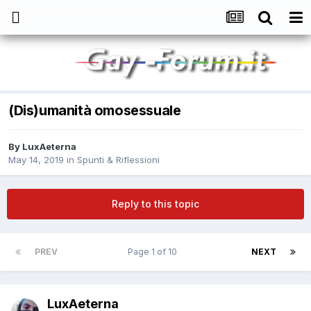
(Dis)umanità omosessuale
By
LuxAeterna
May 14, 2019
in
Spunti & Riflessioni
Reply to this topic
PREV
Page 1 of 10
NEXT
LuxAeterna