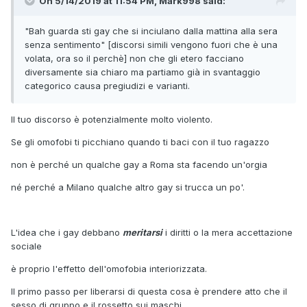
On 5/14/2019 at 11:54 PM, Mark998 said:
"Bah guarda sti gay che si inciulano dalla mattina alla sera
senza sentimento" [discorsi simili vengono fuori che è una
volata, ora so il perchè] non che gli etero facciano
diversamente sia chiaro ma partiamo già in svantaggio
categorico causa pregiudizi e varianti.
Il tuo discorso è potenzialmente molto violento.
Se gli omofobi ti picchiano quando ti baci con il tuo ragazzo
non è perché un qualche gay a Roma sta facendo un'orgia
né perché a Milano qualche altro gay si trucca un po'.
L'idea che i gay debbano
meritarsi
i diritti o la mera accettazione
sociale
è proprio l'effetto dell'omofobia interiorizzata.
Il primo passo per liberarsi di questa cosa è prendere atto che il
sesso di gruppo e il rossetto sui maschi