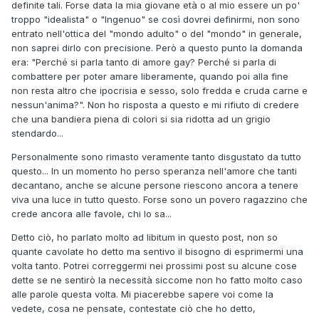
definite tali. Forse data la mia giovane età o al mio essere un po'
troppo "idealista" o "Ingenuo" se così dovrei definirmi, non sono
entrato nell'ottica del "mondo adulto" o del "mondo" in generale,
non saprei dirlo con precisione. Però a questo punto la domanda
era: "Perché si parla tanto di amore gay? Perché si parla di
combattere per poter amare liberamente, quando poi alla fine
non resta altro che ipocrisia e sesso, solo fredda e cruda carne e
nessun'anima?". Non ho risposta a questo e mi rifiuto di credere
che una bandiera piena di colori si sia ridotta ad un grigio
stendardo...
Personalmente sono rimasto veramente tanto disgustato da tutto
questo... In un momento ho perso speranza nell'amore che tanti
decantano, anche se alcune persone riescono ancora a tenere
viva una luce in tutto questo. Forse sono un povero ragazzino che
crede ancora alle favole, chi lo sa...
Detto ciò, ho parlato molto ad libitum in questo post, non so
quante cavolate ho detto ma sentivo il bisogno di esprimermi una
volta tanto. Potrei correggermi nei prossimi post su alcune cose
dette se ne sentirò la necessità siccome non ho fatto molto caso
alle parole questa volta. Mi piacerebbe sapere voi come la
vedete, cosa ne pensate, contestate ciò che ho detto,