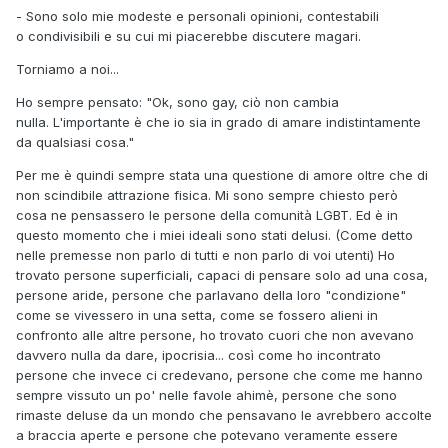
- Sono solo mie modeste e personali opinioni, contestabili
o condivisibili e su cui mi piacerebbe discutere magari.
Torniamo a noi...
Ho sempre pensato: "Ok, sono gay, ciò non cambia
nulla. L'importante è che io sia in grado di amare indistintamente
da qualsiasi cosa."
Per me è quindi sempre stata una questione di amore oltre che di
non scindibile attrazione fisica. Mi sono sempre chiesto però
cosa ne pensassero le persone della comunità LGBT. Ed è in
questo momento che i miei ideali sono stati delusi. (Come detto
nelle premesse non parlo di tutti e non parlo di voi utenti) Ho
trovato persone superficiali, capaci di pensare solo ad una cosa,
persone aride, persone che parlavano della loro "condizione"
come se vivessero in una setta, come se fossero alieni in
confronto alle altre persone, ho trovato cuori che non avevano
davvero nulla da dare, ipocrisia... così come ho incontrato
persone che invece ci credevano, persone che come me hanno
sempre vissuto un po' nelle favole ahimè, persone che sono
rimaste deluse da un mondo che pensavano le avrebbero accolte
a braccia aperte e persone che potevano veramente essere