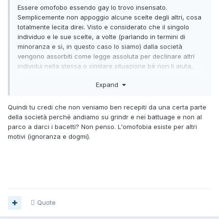
Essere omofobo essendo gay lo trovo insensato.
Semplicemente non appoggio alcune scelte degli altri, cosa
totalmente lecita direi. Visto e considerato che il singolo
individuo e le sue scelte, a volte (parlando in termini di
minoranza e si, in questo caso lo siamo) dalla società
vengono assorbiti come legge assoluta per declinare altri
individui nella stessa o similare situazione bè non li aiuta,
no?
Expand
Quindi tu credi che non veniamo ben recepiti da una certa parte
della società perché andiamo su grindr e nei battuage e non al
parco a darci i bacetti? Non penso. L'omofobia esiste per altri
motivi (ignoranza e dogmi).
Quote