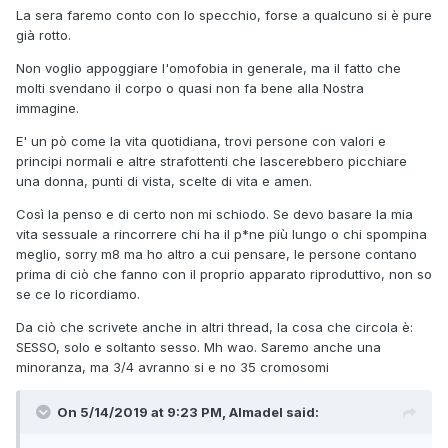
La sera faremo conto con lo specchio, forse a qualcuno si è pure
già rotto.
Non voglio appoggiare l'omofobia in generale, ma il fatto che
molti svendano il corpo o quasi non fa bene alla Nostra
immagine.
E' un pò come la vita quotidiana, trovi persone con valori e
principi normali e altre strafottenti che lascerebbero picchiare
una donna, punti di vista, scelte di vita e amen.
Così la penso e di certo non mi schiodo. Se devo basare la mia
vita sessuale a rincorrere chi ha il p*ne più lungo o chi spompina
meglio, sorry m8 ma ho altro a cui pensare, le persone contano
prima di ciò che fanno con il proprio apparato riproduttivo, non so
se ce lo ricordiamo.
Da ciò che scrivete anche in altri thread, la cosa che circola è:
SESSO, solo e soltanto sesso. Mh wao. Saremo anche una
minoranza, ma 3/4 avranno si e no 35 cromosomi
On 5/14/2019 at 9:23 PM, Almadel said: