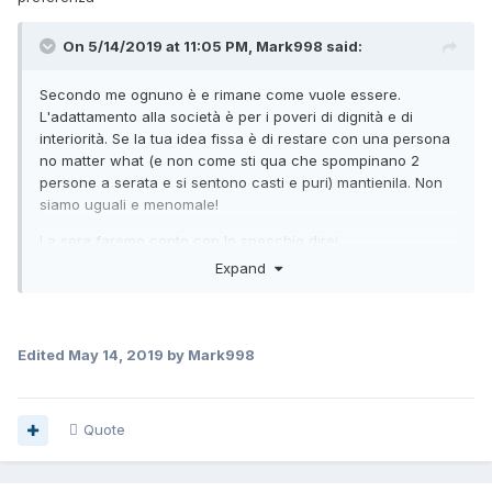
verso battaglie di civilità.
On 5/14/2019 at 11:05 PM, Mark998 said:
Ovviamente è spiacevole che tu non abbia ancora trovato
Secondo me ognuno è e rimane come vuole essere.
un fidanzato e degli amici gay di cui fidarti
L'adattamento alla società è per i poveri di dignità e di
interiorità. Se la tua idea fissa è di restare con una persona
e non posso che sperare che la cosa si risolva presto nel
no matter what (e non come sti qua che spompinano 2
migliore dei modi;
persone a serata e si sentono casti e puri) mantienila. Non
siamo uguali e menomale!
ma non stai sperimentando nulla di diverso rispetto a quello
che sperimentano i tuoi coetanei etero.
La sera faremo conto con lo specchio direi.
Expand
Non voglio appoggiare l'omofobia in generale, ma il fatto
che molti svendano il corpo o quasi non fa bene alla Nostra
immagine.
Edited
May 14, 2019
by Mark998
E' un pò come la vita quotidiana, trovi persone con valori e
principi normali e altre strafottenti che lascerebbero
picchiare una donna, punti di vista, scelte di vita e amen.
Quote
Così la penso e di certo non mi schiodo. Se devo basare la
mia vita sessuale a rincorrere chi ha il p*ne più lungo o chi
spompina meglio, sorry ma ho altro a cui pensare, le