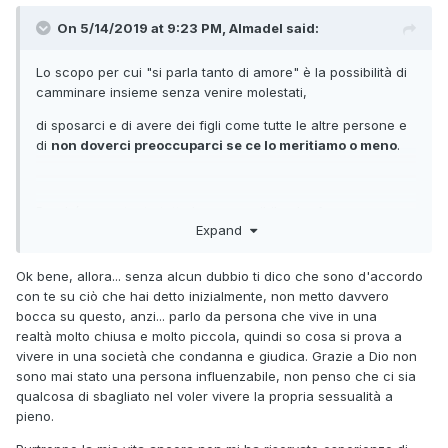
On 5/14/2019 at 9:23 PM, Almadel said:
Lo scopo per cui "si parla tanto di amore" è la possibilità di
camminare insieme senza venire molestati,
di sposarci e di avere dei figli come tutte le altre persone e
di
non doverci preoccuparci se ce lo meritiamo o meno
.
Perché nonostante tutte le cose orribile che fanno
Expand
quotidianamente gli eterosessuali tra di loro
dallo sciogliersi la faccia con l'acido per gelosia, a
Ok bene, allora... senza alcun dubbio ti dico che sono d'accordo
violentare i figli o spaccare loro la testa a martellate
con te su ciò che hai detto inizialmente, non metto davvero
bocca su questo, anzi... parlo da persona che vive in una
nessuno
mette in dubbio che che meritino di avere una
realtà molto chiusa e molto piccola, quindi so cosa si prova a
famiglia o di baciarsi in pubblico.
vivere in una società che condanna e giudica. Grazie a Dio non
sono mai stato una persona influenzabile, non penso che ci sia
qualcosa di sbagliato nel voler vivere la propria sessualità a
Tu invece sei stato spinto a pensare da questo società
pieno.
omofoba che cose assolutamente innocue