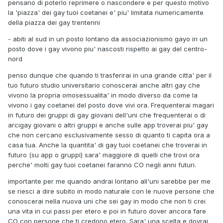
pensano di poterlo reprimere o nascondere e per questo motivo
la 'piazza' dei gay tuoi coetanei e' piu' limitata numericamente
della piazza dei gay trentenni
- abiti al sud in un posto lontano da associazionismo gayo in un
posto dove i gay vivono piu' nascosti rispetto ai gay del centro-
nord
penso dunque che quando ti trasferirai in una grande citta' per il
tuo futuro studio universitario conoscerai anche altri gay che
vivono la propria omosessualita' in modo diverso da come la
vivono i gay coetanei del posto dove vivi ora. Frequenterai magari
in futuro dei gruppi di gay giovani dell'uni che frequenterai o di
arcigay giovani o altri gruppi e anche sulle app troverai piu' gay
che non cercano esclusivamente sesso di quanto ti capita ora a
casa tua. Anche la quantita' di gay tuoi coetanei che troverai in
futuro (su app o gruppi) sara' maggiore di quelli che trovi ora
perche' molti gay tuoi coetanei faranno CO negli anni futuri.
importante per me quando andrai lontano all'uni sarebbe per me
se riesci a dire subito in modo naturale con le nuove persone che
conoscerai nella nuova uni che sei gay in modo che non ti crei
una vita in cui passi per etero e poi in futuro dover ancora fare
CO con persone che ti credono etero. Sara' una scelta e dovrai