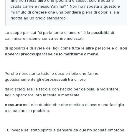
fine non resta altro che ipocrisia e sesso, solo fredda e
cruda carne e nessun'anima?". Non ho risposta a questo e
mi rifiuto di credere che una bandiera piena di colori si sia
ridotta ad un grigio stendardo...
Lo scopo per cui "si parla tanto di amore" è la possibilità di
camminare insieme senza venire molestati,
di sposarci e di avere dei figli come tutte le altre persone e di
non
doverci preoccuparci se ce lo meritiamo o meno
.
Perché nonostante tutte le cose orribile che fanno
quotidianamente gli eterosessuali tra di loro
dallo sciogliersi la faccia con l'acido per gelosia, a violentare i
figli o spaccare loro la testa a martellate
nessuno
mette in dubbio che che meritino di avere una famiglia
o di baciarsi in pubblico.
Tu invece sei stato spinto a pensare da questo società omofoba