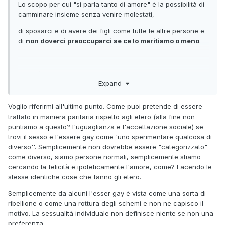
Lo scopo per cui "si parla tanto di amore" è la possibilità di
camminare insieme senza venire molestati,
di sposarci e di avere dei figli come tutte le altre persone e
di
non doverci preoccuparci se ce lo meritiamo o meno
.
Perché nonostante tutte le cose orribile che fanno
Expand
quotidianamente gli eterosessuali tra di loro
dallo sciogliersi la faccia con l'acido per gelosia, a
Voglio riferirmi all'ultimo punto. Come puoi pretende di essere
violentare i figli o spaccare loro la testa a martellate
trattato in maniera paritaria rispetto agli etero (alla fine non
puntiamo a questo? l'uguaglianza e l'accettazione sociale) se
nessuno
mette in dubbio che che meritino di avere una
trovi il sesso e l'essere gay come 'uno sperimentare qualcosa di
famiglia o di baciarsi in pubblico.
diverso''. Semplicemente non dovrebbe essere "categorizzato"
come diverso, siamo persone normali, semplicemente stiamo
cercando la felicità e ipoteticamente l'amore, come? Facendo le
Tu invece sei stato spinto a pensare da questo società
stesse identiche cose che fanno gli etero.
omofoba che cose assolutamente innocue
Semplicemente da alcuni l'esser gay è vista come una sorta di
- come fare ogni sera un pompino a un ragazzo diverso,
ribellione o come una rottura degli schemi e non ne capisco il
per esempio - siano colpe gravissime
motivo. La sessualità individuale non definisce niente se non una
preferenza
che in qualche modo giustificano il disinteresse o l'ostilità