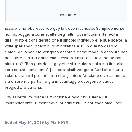
Expand
Essere omofobo essendo gay lo trovo insensato. Semplicemente
non appoggio alcune scelte degli altri, cosa totalmente lecita
direi. Visto e considerato che il singolo individuo e le sue scelte, a
volte (parlando in termini di minoranza e si, in questo caso lo
siamo) dalla società vengono assorbiti come modello assoluto per
declinare altri individui nella stessa o similare situazione bè non li
aiuta, no? "Bah guarda sti gay che si inciulano dalla mattina alla
sera senza sentimento" [discorsi simili vengono fuori che è una
volata, ora so il perchè] non che gli etero facciano diversamente
sia chiaro ma partiamo già in svantaggio categorico causa
pregiudizi e varianti.
Ehy aspetta, mi piace la zucchina e odio chi la tiene !11!
impressionante. Dimenticavo, vi odio tutti |!1! dai, facciamo i seri
Edited
May 14, 2019
by Mark998