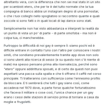
altrettanto vera, con la differenza che non sei mai stato in un sito
per scambisti etero, che per te è del tutto normale che la tua
compagna di banco abbia un instagram degno di una pornostar,
o che i tuoi colleghi nello spogliatoio si raccontino quante e quali
zoccole si sono fatti o in quali locali di lap dance sono stati.
Semplicemente non hai visto abbastanza e interpreti la realtà da
un punto di vista un po' di parte - di parte omofoba - ma non è
colpa tua, ci mancherebbe.
Purtroppo la difficoltà di noi gay è sempre lì: siamo pochi ed è
difficile entrare in contatto l'uno con l'altro per conoscere i nostri
simili, che sondiamo prevalentemente tramite app dove non solo
ci sono utenti alla ricerca di sesso (e su questo non c'è niente di
male) ma spesso pensano prima alla riservatezza, perché sono
"etero" oppure addirittura sposati, e di certo da questi non puoi
aspettarti una pacca sulla spalla e che ti offrano il caffé nel corso
principale. Ti tratteranno con sufficienza come l'ennesimo profilo
da bloccare. E ti sembrerà che tutti i gay siano così, come
accadeva nel 1970 dove, a parte forse qualche fortunatissimo
che faceva il militare o cose così, l'unica chance per un gay
erano i cessi delle stazioni di servizio prima di tornare a casa da
moglie e frugoletti.