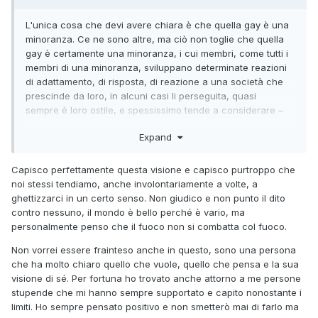
L'unica cosa che devi avere chiara è che quella gay è una
minoranza. Ce ne sono altre, ma ciò non toglie che quella
gay è certamente una minoranza, i cui membri, come tutti i
membri di una minoranza, sviluppano determinate reazioni
di adattamento, di risposta, di reazione a una società che
prescinde da loro, in alcuni casi li perseguita, quasi
sempre è loro ostile, e spessissimo tende a considerare –
malgrado i grandi cambiamenti che pure sono in atto –
Expand
l'essere omosessuale una connotazione che 'sarebbe
meglio' non si desse. Puoi immaginare la complessità e
varietà di reazioni che ciò determina in noi gay. Per questo
Capisco perfettamente questa visione e capisco purtroppo che
non è possibile aspettarsi una reazione univoca,
noi stessi tendiamo, anche involontariamente a volte, a
o, semplicemente, di essere 'accolto a braccia aperte',
ghettizzarci in un certo senso. Non giudico e non punto il dito
come tu speravi. Basta pensare che in ogni minoranza
contro nessuno, il mondo è bello perché è vario, ma
esiste, ad esempio, il cosiddetto
odio di sé
, per inconscio
personalmente penso che il fuoco non si combatta col fuoco.
che sia. Dunque? Devi semplicemente credere nella tua
Non vorrei essere frainteso anche in questo, sono una persona
identità, nella giustezza delle tue rivendicazioni, nel tuo
che ha molto chiaro quello che vuole, quello che pensa e la sua
sacrosanto diritto di essere felice. Cerca le persone che ti
visione di sé. Per fortuna ho trovato anche attorno a me persone
sono affini, come del resto tutti (quale che sia il loro
stupende che mi hanno sempre supportato e capito nonostante i
orientamento sessuale, i loro gusti di qualunque natura, le
limiti. Ho sempre pensato positivo e non smetterò mai di farlo ma
loro idee in qualsivoglia campo) fanno. Sei giovane, pensa