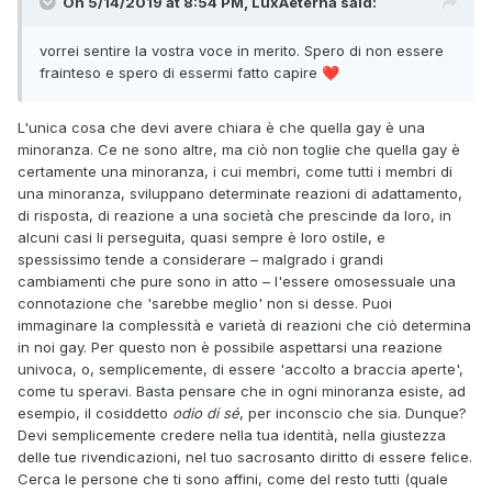
On 5/14/2019 at 8:54 PM, LuxAeterna said:
vorrei sentire la vostra voce in merito. Spero di non essere
frainteso e spero di essermi fatto capire
❤️
L'unica cosa che devi avere chiara è che quella gay è una
minoranza. Ce ne sono altre, ma ciò non toglie che quella gay è
certamente una minoranza, i cui membri, come tutti i membri di
una minoranza, sviluppano determinate reazioni di adattamento,
di risposta, di reazione a una società che prescinde da loro, in
alcuni casi li perseguita, quasi sempre è loro ostile, e
spessissimo tende a considerare – malgrado i grandi
cambiamenti che pure sono in atto – l'essere omosessuale una
connotazione che 'sarebbe meglio' non si desse. Puoi
immaginare la complessità e varietà di reazioni che ciò determina
in noi gay. Per questo non è possibile aspettarsi una reazione
univoca, o, semplicemente, di essere 'accolto a braccia aperte',
come tu speravi. Basta pensare che in ogni minoranza esiste, ad
esempio, il cosiddetto
odio di sé
, per inconscio che sia. Dunque?
Devi semplicemente credere nella tua identità, nella giustezza
delle tue rivendicazioni, nel tuo sacrosanto diritto di essere felice.
Cerca le persone che ti sono affini, come del resto tutti (quale