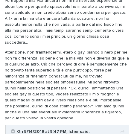
Purtroppo la mia vita ancora non mi ha riservato esperienze di
- come fare ogni sera un pompino a un ragazzo diverso,
alcun tipo e per quanto spiacevole ho imparato a conviverci, mi
per esempio - siano colpe gravissime
sono abituato e non credo abbia senso condannarsi per questo.
A 17 anni la mia vita è ancora tutta da costruire, non ho
che in qualche modo giustificano il disinteresse o l'ostilità
assolutamente nulla che non vada, a partire dal mio fisico fino
verso battaglie di civilità.
alla mia personalità, i miei tempi saranno semplicemente diversi,
così come lo sono i miei principi, un giorno chissà cosa
succederà...
Ovviamente è spiacevole che tu non abbia ancora trovato
un fidanzato e degli amici gay di cui fidarti
Attenzione, non fraintendermi, etero o gay, bianco o nero per me
non fa differenza, so bene che la mia vita non è diversa da quella
e non posso che sperare che la cosa si risolva presto nel
di qualunque altro. Ciò che cercavo di dire è semplicemente che
migliore dei modi;
ho trovato tanta superficialità e che purtroppo, forse per
ma non stai sperimentando nulla di diverso rispetto a quello
minoranza di "membri" conosciuti da me, ho trovato
che sperimentano i tuoi coetanei etero.
particolarmente nella società omosessuale. Mi sono ritrovato
quindi nella posizione di pensare: "Ok, quindi, ammettendo una
società gay di questo tipo, vedere realizzato il mio "sogno" e
quello magari di altri gay a livello relazionale è più improbabile
che possibile, quindi di cosa stiamo parlando?". Parliamo quindi
anche di una mia eventuale involontaria ignoranza a riguardo,
per questo volevo la vostra opinione.
On 5/14/2019 at 9:47 PM, Isher said: