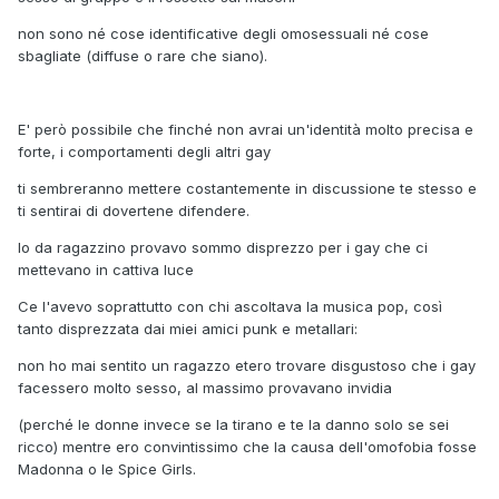
non sono né cose identificative degli omosessuali né cose
sbagliate (diffuse o rare che siano).
E' però possibile che finché non avrai un'identità molto precisa e
forte, i comportamenti degli altri gay
ti sembreranno mettere costantemente in discussione te stesso e
ti sentirai di dovertene difendere.
Io da ragazzino provavo sommo disprezzo per i gay che ci
mettevano in cattiva luce
Ce l'avevo soprattutto con chi ascoltava la musica pop, così
tanto disprezzata dai miei amici punk e metallari:
non ho mai sentito un ragazzo etero trovare disgustoso che i gay
facessero molto sesso, al massimo provavano invidia
(perché le donne invece se la tirano e te la danno solo se sei
ricco)
mentre ero convintissimo che la causa dell'omofobia fosse
Madonna o le Spice Girls.