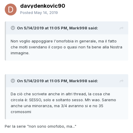
persone contano prima di ciò che fanno con il proprio ca,
davydenkovic90
non so se ce lo ricordiamo.
Posted
May 14, 2019
Da ciò che scrivete anche in altri thread, la cosa che
circola è: SESSO, solo e soltanto sesso. Mh wao. Saremo
On 5/14/2019 at 11:05 PM, Mark998 said:
anche una minoranza, ma 3/4 avranno si e no 35
cromosomi
Non voglio appoggiare l'omofobia in generale, ma il fatto
Voglio riferirmi all'ultimo punto. Come puoi pretende di
che molti svendano il corpo o quasi non fa bene alla Nostra
essere trattato in maniera paritaria rispetto agli etero (alla
immagine.
fine non puntiamo a questo? l'uguaglianza e l'accettazione
sociale) se trovi il sesso e l'essere gay come 'uno
sperimentare qualcosa di diverso''. Semplicemente non
dovrebbe essere "categorizzato" come diverso, siamo
On 5/14/2019 at 11:05 PM, Mark998 said:
persone normali, semplicemente stiamo cercando la felicità
e ipoteticamente l'amore, come? Facendo le stesse
identiche cose che fanno gli etero.
Da ciò che scrivete anche in altri thread, la cosa che
circola è: SESSO, solo e soltanto sesso. Mh wao. Saremo
Semplicemente da alcuni l'esser gay è vista come una sorta
anche una minoranza, ma 3/4 avranno si e no 35
di ribellione o come una rottura degli schemi e non ne
cromosomi
capisco il motivo. La sessualità individuale non definisce
niente se non una preferenza
Per la serie "non sono omofobo, ma..."