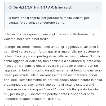
On 4/22/2019 at 9:57 AM, Isher said:
Io trovo che ti esprimi per paradossi, molto violenti per
giunta, forse senza rendertene conto.
Io trovo che mi esprimo come voglio, e sono tutto tranne che
violento, nella vita e nel forum.
Ritengo "bislacco" (moderiamo un po' gli aggettivi, la violenza è
ben altro) venire su un forum gay in ultima analisi per sostenere
la tesi che i gay siano privilegiati rispetto ai maschi etero. Non mi
sento oggetto di violenza, non comincio a sciorinare quanto c'ho
messo a fare coming out, a trovare il coraggio di uscire con un
ragazzo, al bullismo subito da adolescente, ai frocio che mi sono
preso per strada, alle disavventure che ho avuto tramite grindr
ecc. ecc., semplicemente do del "bislacco", faccio notare la cosa
e domando cortesemente il suo punto di vista, giusto perché
m'interessa capire in quali "mondi" lui veda tutta questa facilità in
più, per un gay. E soprattutto perché senta il bisogno di porre
l'accento su questo aspetto.Tutto qui.