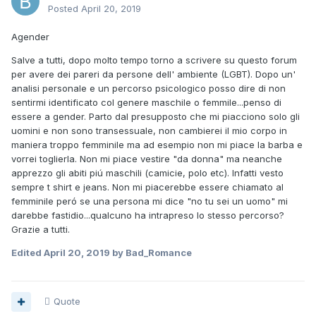
Posted
April 20, 2019
Agender
Salve a tutti, dopo molto tempo torno a scrivere su questo forum
per avere dei pareri da persone dell' ambiente (LGBT). Dopo un'
analisi personale e un percorso psicologico posso dire di non
sentirmi identificato col genere maschile o femmile...penso di
essere a gender. Parto dal presupposto che mi piacciono solo gli
uomini e non sono transessuale, non cambierei il mio corpo in
maniera troppo femminile ma ad esempio non mi piace la barba e
vorrei toglierla. Non mi piace vestire "da donna" ma neanche
apprezzo gli abiti piú maschili (camicie, polo etc). Infatti vesto
sempre t shirt e jeans. Non mi piacerebbe essere chiamato al
femminile peró se una persona mi dice "no tu sei un uomo" mi
darebbe fastidio...qualcuno ha intrapreso lo stesso percorso?
Grazie a tutti.
Edited
April 20, 2019
by Bad_Romance
Quote