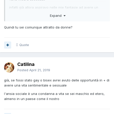
infatti già allora aspiravo nelle mie fantasie ad avere un
aspetto neutro: privo di attributi sia maschili che femminili:
Expand
nominalmente maschili, ma privi di una sessualità definita,
meglio ancora se dalle fattezze animali o ibride (purché
Quindi tu sei comunque attratto da donne?
difformi da quelle del maschio umano)
devo dire che crescendo gli ultimi personaggi che
inventavo erano sempre più maschi umani, ma sempre
Quote
tendenzialmente androgeni
tutto questo però avendo sempre avuto un orientamento
decisamente etero; il che forse ha contribuito alla mia
Catilina
rovina
Posted
April 21, 2019
[[Template core/front/global/commentEditLine is throwing
an error. This theme may be out of date. Run the support
già, se fossi stato gay o bisex avrei avuto delle opportunità in + di
tool in the AdminCP to restore the default theme.]]
avere una vita sentimentale e sessuale
l'ansia sociale è una condanna a vita se sei maschio ed etero,
almeno in un paese come il nostro