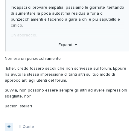
Incapaci di provare empatia, passiamo le giornate tentando
di aumentare la poca autostima residua a furia di
punzecchiamenti e facendo a gara a chi è più saputello e
cinico.
Un abbraccio.
Expand
[[Template core/front/global/commentEditLine is throwing
an error. This theme may be out of date. Run the support
tool in the AdminCP to restore the default theme.]]
Non era un punzecchiamento.
Isher, credo fossero secoli che non scrivesse sul forum. Eppure
ha avuto la stessa impressione di tanti altri sul tuo modo di
approcciarti agli utenti del forum.
Suvvia, non possono essere sempre gli altri ad avere impressioni
sbagliate, no?
Bacioni stellari
Quote