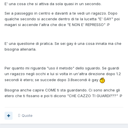
E' una cosa che si attiva da sola quasi in un secondo.
Sei a passeggio in centro e davanti a te vedi un ragazzo. Dopo
qualche secondo si accende dentro di te la lucetta "E' GAY" poi
magari si accende l'altra che dice "E NON E' REPRESSO" :P
E' una questione di pratica. Se sei gay è una cosa innata ma che
bisogna allenarla.
Per quanto mi riguarda "uso il metodo" dello sguardo. Se guardi
un ragazzo negli occhi e lui si volta in un'altra direzione dopo 1.2
secondi è etero; se succede dopo 3.8secondi è gay
Bisogna anche capire COME ti sta guardando. Ci sono anche gli
etero che ti fissano e poi ti dicono "CHE CAZZO TI GUARDI???" :P
Quote