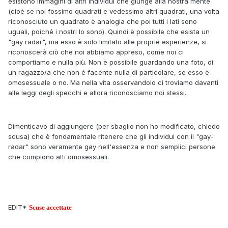
esistono immagini di altri individui che giunge alla nostra mente
(cioè se noi fossimo quadrati e vedessimo altri quadrati, una volta
riconosciuto un quadrato è analogia che poi tutti i lati sono
uguali, poiché i nostri lo sono). Quindi è possibile che esista un
"gay radar", ma esso è solo limitato alle proprie esperienze, si
riconoscerà ciò che noi abbiamo appreso, come noi ci
comportiamo e nulla più. Non è possibile guardando una foto, di
un ragazzo/a che non è facente nulla di particolare, se esso è
omosessuale o no. Ma nella vita osservandolo ci troviamo davanti
alle leggi degli specchi e allora riconosciamo noi stessi.
Dimenticavo di aggiungere (per sbaglio non ho modificato, chiedo
scusa) che è fondamentale ritenere che gli individui con il "gay-
radar" sono veramente gay nell'essenza e non semplici persone
che compiono atti omosessuali.
EDIT*
Scuse accettate