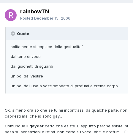
rainbowTN
Posted
December 15, 2006
Quote
solitamente si capisce dalla gestualita'
dal tono di voce
dai giochetti di sguardi
un po' dal vestire
un po' dall'uso a volte smodato di profumi e creme corpo
Ok, almeno ora so che se tu mi incontrassi da qualche parte, non
capiresti mai che io sono gay...
Comunque il
gaydar
certo che esiste. E appunto perchè esiste, si
basa su sensazioni e istinti, non certo su voce, abiti e profumi... E'