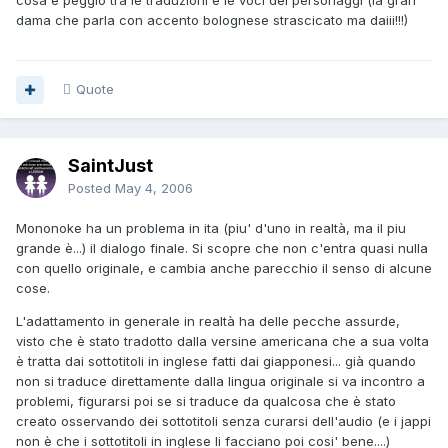
cosa è peggio tra le traduzioni e le voci dei personaggi (la gran
dama che parla con accento bolognese strascicato ma daiii!!!)
Quote
SaintJust
Posted
May 4, 2006
Mononoke ha un problema in ita (piu' d'uno in realtà, ma il piu
grande è...) il dialogo finale. Si scopre che non c'entra quasi nulla
con quello originale, e cambia anche parecchio il senso di alcune
cose.
L'adattamento in generale in realtà ha delle pecche assurde,
visto che è stato tradotto dalla versine americana che a sua volta
è tratta dai sottotitoli in inglese fatti dai giapponesi... già quando
non si traduce direttamente dalla lingua originale si va incontro a
problemi, figurarsi poi se si traduce da qualcosa che è stato
creato osservando dei sottotitoli senza curarsi dell'audio (e i jappi
non è che i sottotitoli in inglese li facciano poi cosi' bene....)