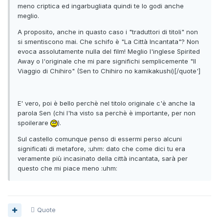
meno criptica ed ingarbugliata quindi te lo godi anche
meglio.
A proposito, anche in quasto caso i "traduttori di titoli" non
si smentiscono mai. Che schifo è "La Città Incantata"? Non
evoca assolutamente nulla del film! Meglio l'inglese Spirited
Away o l'originale che mi pare significhi semplicemente "Il
Viaggio di Chihiro" (Sen to Chihiro no kamikakushi)[/quote']
E' vero, poi è bello perchè nel titolo originale c'è anche la
parola Sen (chi l'ha visto sa perchè è importante, per non
spoilerare
).
Sul castello comunque penso di essermi perso alcuni
significati di metafore, :uhm: dato che come dici tu era
veramente più incasinato della città incantata, sarà per
questo che mi piace meno :uhm:
Quote