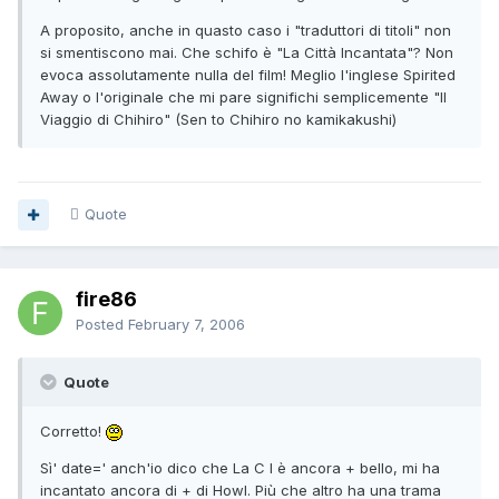
A proposito, anche in quasto caso i "traduttori di titoli" non
si smentiscono mai. Che schifo è "La Città Incantata"? Non
evoca assolutamente nulla del film! Meglio l'inglese Spirited
Away o l'originale che mi pare significhi semplicemente "Il
Viaggio di Chihiro" (Sen to Chihiro no kamikakushi)
Quote
fire86
Posted
February 7, 2006
Quote
Corretto!
Sì' date=' anch'io dico che La C I è ancora + bello, mi ha
incantato ancora di + di Howl. Più che altro ha una trama