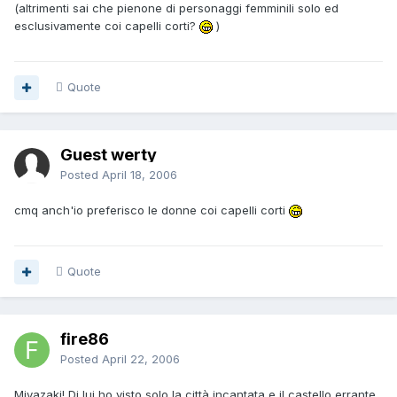
(altrimenti sai che pienone di personaggi femminili solo ed
esclusivamente coi capelli corti?
)
Quote
Guest werty
Posted
April 18, 2006
cmq anch'io preferisco le donne coi capelli corti
Quote
fire86
Posted
April 22, 2006
Miyazaki! Di lui ho visto solo la città incantata e il castello errante