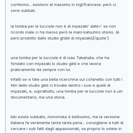
confermo... esistono al massimo in ingl/francese. però ci
sono subbati.
la tomba per le lucciole non è di myiazaki' date=' se non
ricordo male ci ha messo però le mani katsuhiro otomo. (è
però prodotto dallo studio ghibli di miyazaki)[/quote']
una tomba per le lucciole è di isao Takahata, che ha
fondato con miyazaki lo studio gibli e che lavora
praticamente da sempre con lui.
Infatti se vi fate una bella ricerchina sul cofanetto con tutti i
film dello studio gibli ci trovate dentro i suoi e quelli di
miyazaki, e, soprattutto, una tomba per le lucciole non è uin
documentario, ma una storia.
kiki esiste subbato, mononoke è bellissimo, ma la versione
italiana fa veramente tanta tanta pena... consiglierei a tutti di
cercare i sub fatti dagli appassionati, se proprio lo volete in