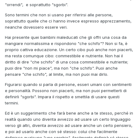
"orrendi", e soprattutto "sgorbi".
Sono termini che non si usano per riferirsi alle persone,
soprattutto quelle che ci hanno invece espresso apprezzamento,
neanche dovessero essere veri.
Hai presente quei bambini maleducati che gli offri una cosa da
mangiare normalissima e rispondono "che schifo"? Non si fa, è
proprio cattiva educazione. Un certo cibo può anche non piacerti,
ma resta comunque cibo: commestibile e nutriente. Non hai il
diritto di dire "che schifo" di una cosa commestibile e nutriente;
puoi dire "non mi piace", ma non "che schifo". Puoi anche
pensare "che schifo", al limite, ma non puoi mai dirlo.
Figurarsi quando si parla di persone, esseri umani con sentimenti
e personalità. Possono non piacerti, ma non puoi permetterti di
definirli "sgorbi". Impara il rispetto e smettila di usare questi
termini.
Ed è un suggerimento che farà bene anche a te stesso, perché in
realtà quando uno diventa avvezzo ad usare un certo linguaggio
verso gli altri, diventa avvezzo ad usare anche un certo pensiero,
e poi ad usarlo anche con sé stesso: colui che facilmente
definisce qualcuno "uno sgorbio", facilmente definirà sé stesso