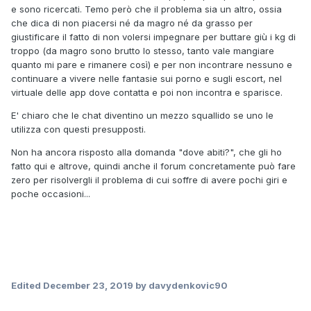
e sono ricercati. Temo però che il problema sia un altro, ossia
che dica di non piacersi né da magro né da grasso per
giustificare il fatto di non volersi impegnare per buttare giù i kg di
troppo (da magro sono brutto lo stesso, tanto vale mangiare
quanto mi pare e rimanere così) e per non incontrare nessuno e
continuare a vivere nelle fantasie sui porno e sugli escort, nel
virtuale delle app dove contatta e poi non incontra e sparisce.
E' chiaro che le chat diventino un mezzo squallido se uno le
utilizza con questi presupposti.
Non ha ancora risposto alla domanda "dove abiti?", che gli ho
fatto qui e altrove, quindi anche il forum concretamente può fare
zero per risolvergli il problema di cui soffre di avere pochi giri e
poche occasioni...
Edited
December 23, 2019
by davydenkovic90