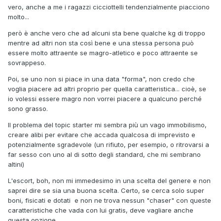
vero, anche a me i ragazzi cicciottelli tendenzialmente piacciono
molto...
però è anche vero che ad alcuni sta bene qualche kg di troppo
mentre ad altri non sta così bene e una stessa persona può
essere molto attraente se magro-atletico e poco attraente se
sovrappeso.
Poi, se uno non si piace in una data "forma", non credo che
voglia piacere ad altri proprio per quella caratteristica... cioè, se
io volessi essere magro non vorrei piacere a qualcuno perché
sono grasso.
Il problema del topic starter mi sembra più un vago immobilismo,
creare alibi per evitare che accada qualcosa di imprevisto e
potenzialmente sgradevole (un rifiuto, per esempio, o ritrovarsi a
far sesso con uno al di sotto degli standard, che mi sembrano
altini)
L'escort, boh, non mi immedesimo in una scelta del genere e non
saprei dire se sia una buona scelta. Certo, se cerca solo super
boni, fisicati e dotati e non ne trova nessun "chaser" con queste
caratteristiche che vada con lui gratis, deve vagliare anche
questa opzione.