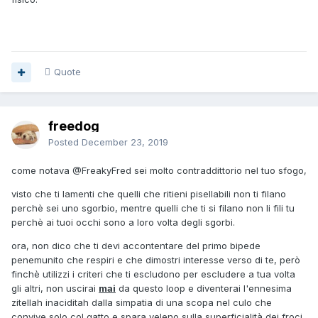
Quote
freedog
Posted
December 23, 2019
come notava
@FreakyFred
sei molto contraddittorio nel tuo sfogo,
visto che ti lamenti che quelli che ritieni pisellabili non ti filano
perchè sei uno sgorbio, mentre quelli che ti si filano non li fili tu
perchè ai tuoi occhi sono a loro volta degli sgorbi.
ora, non dico che ti devi accontentare del primo bipede
penemunito che respiri e che dimostri interesse verso di te, però
finchè utilizzi i criteri che ti escludono per escludere a tua volta
gli altri, non uscirai
mai
da questo loop e diventerai l'ennesima
zitellah inaciditah dalla simpatia di una scopa nel culo che
convive solo col gatto e spara veleno sulla superficialità dei froci