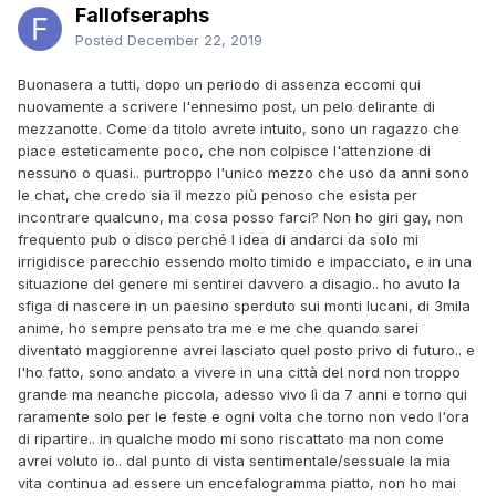
Fallofseraphs
Posted
December 22, 2019
Buonasera a tutti, dopo un periodo di assenza eccomi qui
nuovamente a scrivere l'ennesimo post, un pelo delirante di
mezzanotte. Come da titolo avrete intuito, sono un ragazzo che
piace esteticamente poco, che non colpisce l'attenzione di
nessuno o quasi.. purtroppo l'unico mezzo che uso da anni sono
le chat, che credo sia il mezzo più penoso che esista per
incontrare qualcuno, ma cosa posso farci? Non ho giri gay, non
frequento pub o disco perché l idea di andarci da solo mi
irrigidisce parecchio essendo molto timido e impacciato, e in una
situazione del genere mi sentirei davvero a disagio.. ho avuto la
sfiga di nascere in un paesino sperduto sui monti lucani, di 3mila
anime, ho sempre pensato tra me e me che quando sarei
diventato maggiorenne avrei lasciato quel posto privo di futuro.. e
l'ho fatto, sono andato a vivere in una città del nord non troppo
grande ma neanche piccola, adesso vivo lì da 7 anni e torno qui
raramente solo per le feste e ogni volta che torno non vedo l'ora
di ripartire.. in qualche modo mi sono riscattato ma non come
avrei voluto io.. dal punto di vista sentimentale/sessuale la mia
vita continua ad essere un encefalogramma piatto, non ho mai