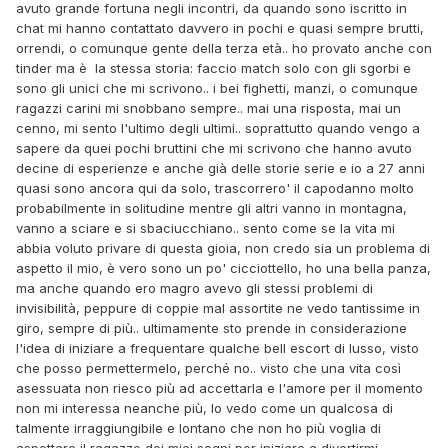
avuto grande fortuna negli incontri, da quando sono iscritto in
chat mi hanno contattato davvero in pochi e quasi sempre brutti,
orrendi, o comunque gente della terza età.. ho provato anche con
tinder ma è la stessa storia: faccio match solo con gli sgorbi e
sono gli unici che mi scrivono.. i bei fighetti, manzi, o comunque
ragazzi carini mi snobbano sempre.. mai una risposta, mai un
cenno, mi sento l'ultimo degli ultimi.. soprattutto quando vengo a
sapere da quei pochi bruttini che mi scrivono che hanno avuto
decine di esperienze e anche già delle storie serie e io a 27 anni
quasi sono ancora qui da solo, trascorrero' il capodanno molto
probabilmente in solitudine mentre gli altri vanno in montagna,
vanno a sciare e si sbaciucchiano.. sento come se la vita mi
abbia voluto privare di questa gioia, non credo sia un problema di
aspetto il mio, è vero sono un po' cicciottello, ho una bella panza,
ma anche quando ero magro avevo gli stessi problemi di
invisibilità, peppure di coppie mal assortite ne vedo tantissime in
giro, sempre di più.. ultimamente sto prende in considerazione
l'idea di iniziare a frequentare qualche bell escort di lusso, visto
che posso permettermelo, perché no.. visto che una vita così
asessuata non riesco più ad accettarla e l'amore per il momento
non mi interessa neanche più, lo vedo come un qualcosa di
talmente irraggiungibile e lontano che non ho più voglia di