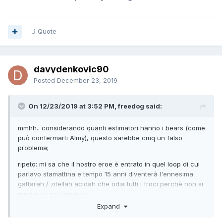
Quote
davydenkovic90
Posted
December 23, 2019
On 12/23/2019 at 3:52 PM, freedog said:
mmhh.. considerando quanti estimatori hanno i bears (come
può confermarti Almy), questo sarebbe cmq un falso
problema;
ripeto: mi sa che il nostro eroe è entrato in quel loop di cui
parlavo stamattina e tempo 15 anni diventerà l'ennesima
gattarah / zitellah acidah che odia tutti i froci perchè non si
meritano uno come lui
Expand