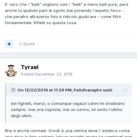
E' vero che i "belli" vogliono solo i "belli" e meno belli pure, però
anche tu quando parli di sgorbi stai ponendo l'aspetto fisico -
che peraltro attraverso foto è ridicolo giudicare - come filtro
fondamentale. Rifletti su questa cosa.
Quote
Tyrael
Posted
December 23, 2019
On 12/22/2019 at 11:26 PM, Fallofseraphs said:
bei fighetti, manzi, o comunque ragazzi carini mi snobbano
sempre.. mai una risposta, mai un cenno, mi sento l'ultimo
degli ultimi..
Bhe è anche normale. Grindr è una vetrina dove l' estetica conta
anzi dove le foto contano (alcuni incontri anche se combinati non