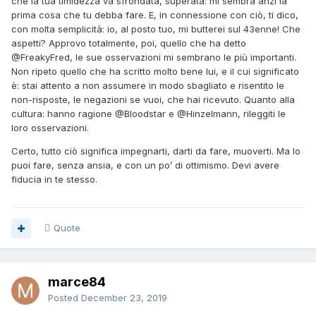
che la tua timidezza va sfrondata, superata: mi sembra anzi la
prima cosa che tu debba fare. E, in connessione con ciò, ti dico,
con molta semplicità: io, al posto tuo, mi butterei sul 43enne! Che
aspetti? Approvo totalmente, poi, quello che ha detto
@FreakyFred
, le sue osservazioni mi sembrano le più importanti.
Non ripeto quello che ha scritto molto bene lui, e il cui significato
è: stai attento a non assumere in modo sbagliato e risentito le
non-risposte, le negazioni se vuoi, che hai ricevuto. Quanto alla
cultura: hanno ragione
@Bloodstar
e
@Hinzelmann
, rileggiti le
loro osservazioni.
Certo, tutto ciò significa impegnarti, darti da fare, muoverti. Ma lo
puoi fare, senza ansia, e con un po’ di ottimismo. Devi avere
fiducia in te stesso.
Quote
marce84
Posted
December 23, 2019