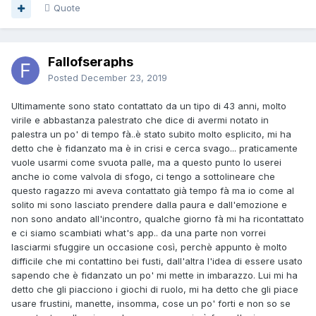
Quote
Fallofseraphs
Posted
December 23, 2019
Ultimamente sono stato contattato da un tipo di 43 anni, molto
virile e abbastanza palestrato che dice di avermi notato in
palestra un po' di tempo fà..è stato subito molto esplicito, mi ha
detto che è fidanzato ma è in crisi e cerca svago... praticamente
vuole usarmi come svuota palle, ma a questo punto lo userei
anche io come valvola di sfogo, ci tengo a sottolineare che
questo ragazzo mi aveva contattato già tempo fà ma io come al
solito mi sono lasciato prendere dalla paura e dall'emozione e
non sono andato all'incontro, qualche giorno fà mi ha ricontattato
e ci siamo scambiati what's app.. da una parte non vorrei
lasciarmi sfuggire un occasione così, perchè appunto è molto
difficile che mi contattino bei fusti, dall'altra l'idea di essere usato
sapendo che è fidanzato un po' mi mette in imbarazzo. Lui mi ha
detto che gli piacciono i giochi di ruolo, mi ha detto che gli piace
usare frustini, manette, insomma, cose un po' forti e non so se