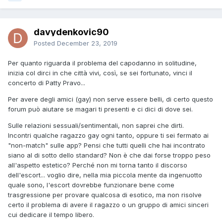
davydenkovic90
Posted
December 23, 2019
Per quanto riguarda il problema del capodanno in solitudine,
inizia col dirci in che città vivi, così, se sei fortunato, vinci il
concerto di Patty Pravo...
Per avere degli amici (gay) non serve essere belli, di certo questo
forum può aiutare se magari ti presenti e ci dici di dove sei.
Sulle relazioni sessuali/sentimentali, non saprei che dirti.
Incontri qualche ragazzo gay ogni tanto, oppure ti sei fermato ai
"non-match" sulle app? Pensi che tutti quelli che hai incontrato
siano al di sotto dello standard? Non è che dai forse troppo peso
all'aspetto estetico? Perché non mi torna tanto il discorso
dell'escort... voglio dire, nella mia piccola mente da ingenuotto
quale sono, l'escort dovrebbe funzionare bene come
trasgressione per provare qualcosa di esotico, ma non risolve
certo il problema di avere il ragazzo o un gruppo di amici sinceri
cui dedicare il tempo libero.