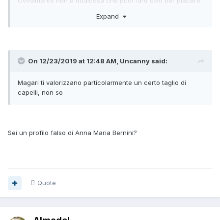
Ovviamente non è qualcosa che puoi fare solo per piacere
agli altri, in primis la faresti per piacere a te stesso
Expand
On 12/23/2019 at 12:48 AM, Uncanny said:
Magari ti valorizzano particolarmente un certo taglio di
capelli, non so
Sei un profilo falso di Anna Maria Bernini?
Quote