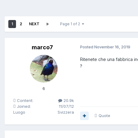
1
2
NEXT
Page 1 of 2
marco7
Posted
November 16, 2019
Ritenete che una fabbrica in
?
6
Content:
20.9k
Joined:
11/07/12
Luogo
Svizzera
Quote