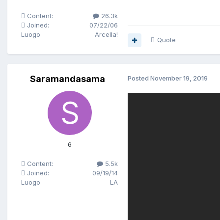
Content:
26.3k
Joined:
07/22/06
Luogo
Arcella!
Quote
Saramandasama
Posted
November 19, 2019
6
Content:
5.5k
Joined:
09/19/14
Luogo
LA