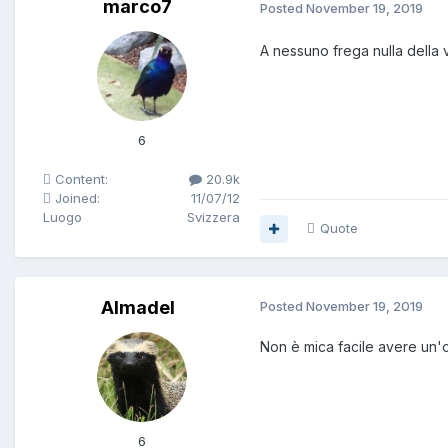
marco7
Posted
November 19, 2019
A nessuno frega nulla della 
6
Content:
20.9k
Joined:
11/07/12
Luogo
Svizzera
Quote
Almadel
Posted
November 19, 2019
Non è mica facile avere un'o
6