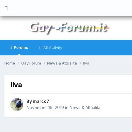
Forums
All Activity
Home
Gay Forum
News & Attualità
Ilva
Ilva
By
marco7
November 16, 2019
in
News & Attualità