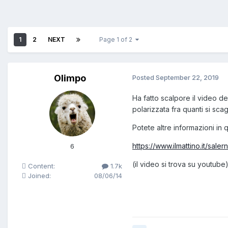
1
2
NEXT
Page 1 of 2
Olimpo
Posted
September 22, 2019
Ha fatto scalpore il video de
polarizzata fra quanti si sca
Potete altre informazioni in q
https://www.ilmattino.it/sal
6
(il video si trova su youtube
Content:
1.7k
Joined:
08/06/14