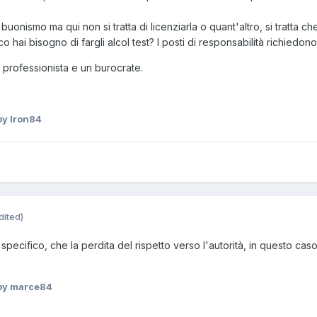
uonismo ma qui non si tratta di licenziarla o quant'altro, si tratta ch
aco hai bisogno di fargli alcol test? I posti di responsabilità richied
n professionista e un burocrate.
y Iron84
dited)
o specifico, che la perdita del rispetto verso l'autorità, in questo c
by marce84