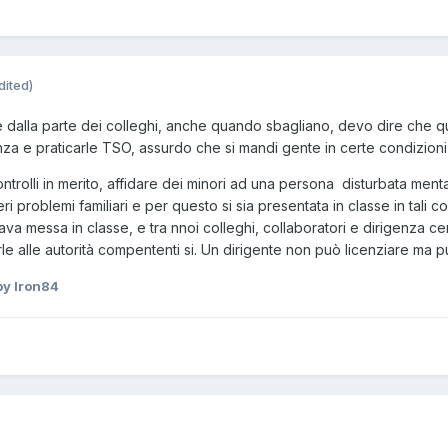
dited)
alla parte dei colleghi, anche quando sbagliano, devo dire che ques
a e praticarle TSO, assurdo che si mandi gente in certe condizioni 
trolli in merito, affidare dei minori ad una persona disturbata menta
problemi familiari e per questo si sia presentata in classe in tali con
a messa in classe, e tra nnoi colleghi, collaboratori e dirigenza ce
le alle autorità compententi si. Un dirigente non può licenziare ma può
y Iron84