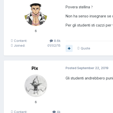
Povera stellina
?
Non ha senso insegnare se u
Per gli studenti sti cazzi per
6
Content:
8.6k
Joined:
01/02/15
Quote
Pix
Posted
September 22, 2019
Gli studenti andrebbero punit
6
Content:
4k