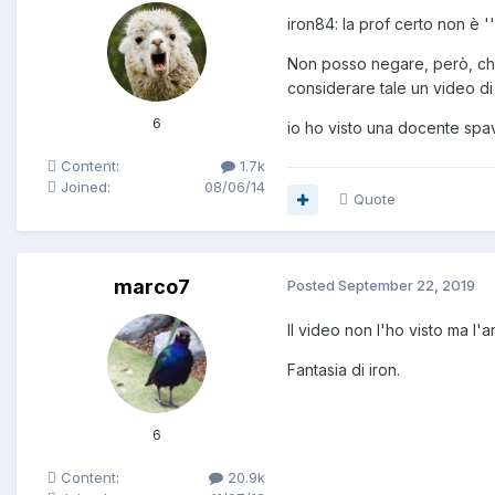
iron84: la prof certo non è '
Non posso negare, però, ch
considerare tale un video di
6
io ho visto una docente spav
Content:
1.7k
Joined:
08/06/14
Quote
marco7
Posted
September 22, 2019
Il video non l'ho visto ma l'
Fantasia di iron.
6
Content:
20.9k