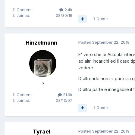
Content:
2.4k
Joined:
08/30/19
Quote
Hinzelmann
Posted
September 22, 2019
E' vero che le Autorità inter
ad altri incarichi ed il caso t
vedere.
D'altronde non mi pare sia 
6
D'altra parte è innegabile il 
Content:
21.9k
Joined:
03/13/07
Quote
Tyrael
Posted
September 22, 2019