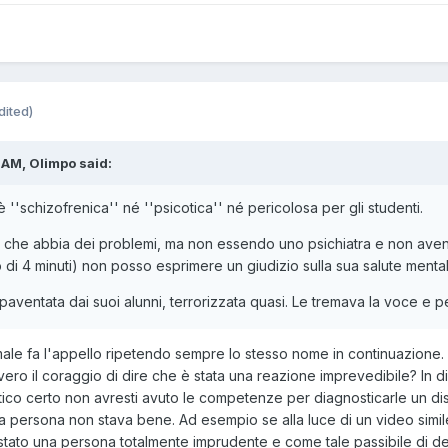
dited)
AM, Olimpo said:
è ''schizofrenica'' né ''psicotica'' né pericolosa per gli studenti.
 che abbia dei problemi, ma non essendo uno psichiatra e non av
 di 4 minuti) non posso esprimere un giudizio sulla sua salute mental
paventata dai suoi alunni, terrorizzata quasi. Le tremava la voce e p
e fa l'appello ripetendo sempre lo stesso nome in continuazione. S
ro il coraggio di dire che è stata una reazione imprevedibile? In dir
lastico certo non avresti avuto le competenze per diagnosticarle un d
persona non stava bene. Ad esempio se alla luce di un video simile
 stato una persona totalmente imprudente e come tale passibile di d