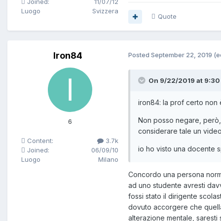
Joined:
11/07/12
Luogo
Svizzera
Quote
Iron84
Posted
September 22, 2019
(e
On 9/22/2019 at 9:30 
iron84: la prof certo non 
Non posso negare, però,
6
considerare tale un video
Content:
3.7k
io ho visto una docente s
Joined:
06/09/10
Luogo
Milano
Concordo una persona normal
ad uno studente avresti davve
fossi stato il dirigente sco
dovuto accorgere che quella 
alterazione mentale, saresti