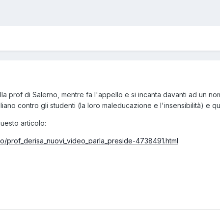
lla prof di Salerno, mentre fa l'appello e si incanta davanti ad un no
gliano contro gli studenti (la loro maleducazione e l'insensibilità) e
uesto articolo:
erno/prof_derisa_nuovi_video_parla_preside-4738491.html
)