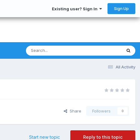
Sign Up
Existing user? Sign In
All Activity
Share
Followers
0
Start new topic
Reply to this topic