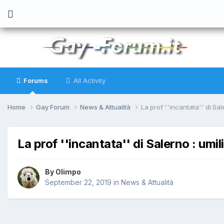
Forums
All Activity
Home
Gay Forum
News & Attualità
La prof ''incantata'' di Sal
La prof ''incantata'' di Salerno : umil
By
Olimpo
September 22, 2019
in
News & Attualità