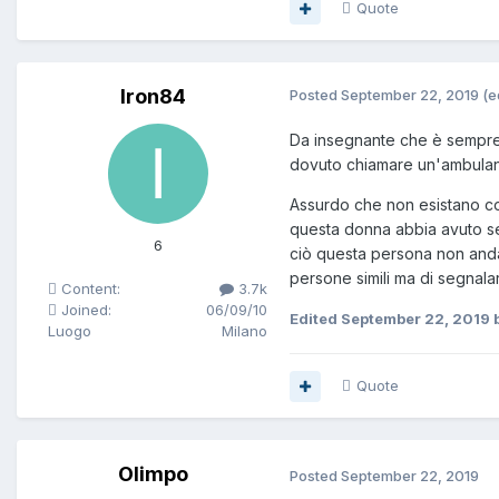
Quote
Iron84
Posted
September 22, 2019
(e
Da insegnante che è sempre d
dovuto chiamare un'ambulanz
Assurdo che non esistano con
questa donna abbia avuto seri 
6
ciò questa persona non andav
persone simili ma di segnalar
Content:
3.7k
Joined:
06/09/10
Edited
September 22, 2019
b
Luogo
Milano
Quote
Olimpo
Posted
September 22, 2019