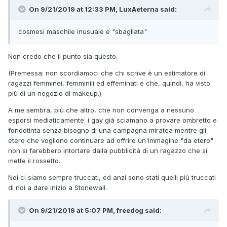
On 9/21/2019 at 12:33 PM, LuxAeterna said:
cosmesi maschile inusuale e "sbagliata"
Non credo che il punto sia questo.
(Premessa: non scordiamoci che chi scrive è un estimatore di
ragazzi femminei, femminili ed effeminati e che, quindi, ha visto
più di un negozio di makeup.)
A me sembra, più che altro, che non convenga a nessuno
esporsi mediaticamente: i gay già sciamano a provare ombretto e
fondotinta senza bisogno di una campagna miratea mentre gli
etero che vogliono continuare ad offrire un'immagine "da etero"
non si farebbero intortare dalla pubblicità di un ragazzo che si
mette il rossetto.
Noi ci siamo sempre truccati, ed anzi sono stati quelli più truccati
di noi a dare inizio a Stonewall.
On 9/21/2019 at 5:07 PM, freedog said: