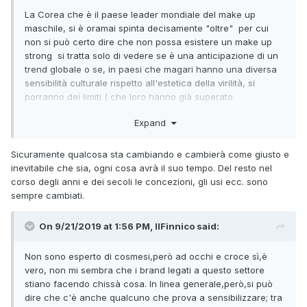
La Corea che è il paese leader mondiale del make up
maschile, si è oramai spinta decisamente "oltre" per cui
non si può certo dire che non possa esistere un make up
strong si tratta solo di vedere se è una anticipazione di un
trend globale o se, in paesi che magari hanno una diversa
sensibilità culturale rispetto all'estetica della virilità, si
porranno dei limiti ( che loro hanno già superato
ampiamente...siamo all'assurdo dal punto di vista
Expand
occidentale, che i militari coreani possono truccarsi ma
resta vietato ogni rapporto omosessuale per tutto il periodo
della leva )
Sicuramente qualcosa sta cambiando e cambierà come giusto e
inevitabile che sia, ogni cosa avrà il suo tempo. Del resto nel
Per ora - se non ho capito male - le nostre multinazionali si
corso degli anni e dei secoli le concezioni, gli usi ecc. sono
mantengono "prudenti" ( ma è anche ovvio quando si parte
sempre cambiati.
con una linea di produzione )
Il paragone che poni è un po' forzato perchè secondo me
On 9/21/2019 at 1:56 PM, IlFinnico said:
ha più a che vedere con il genere, che con l'orientamento
sessuale ( e tutto si può dire tranne che gli orientali non
Non sono esperto di cosmesi,però ad occhi e croce sì,è
tengano al giudizio sociale essendo tendenzialmente più
vero, non mi sembra che i brand legati a questo settore
conformisti di noi e credo anche più omofobi )
stiano facendo chissà cosa. In linea generale,però,si può
dire che c'è anche qualcuno che prova a sensibilizzare; tra
D'altronde ciò che può apparire in un dato momento e