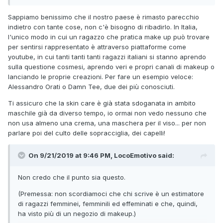
chi meno, e che non è necessariamente una tamarrata
metrosexual,
@freedog
, per quanto spesso la gente faccia
Sappiamo benissimo che il nostro paese è rimasto parecchio
ricorso a certi prodotti senza cognizione di causa, come un
indietro con tante cose, non c'è bisogno di ribadirlo. In Italia,
vezzo animato dal marketing.
l'unico modo in cui un ragazzo che pratica make up può trovare
per sentirsi rappresentato è attraverso piattaforme come
youtube, in cui tanti tanti tanti ragazzi italiani si stanno aprendo
sulla questione cosmesi, aprendo veri e propri canali di makeup o
lanciando le proprie creazioni. Per fare un esempio veloce:
Alessandro Orati o Damn Tee, due dei più conosciuti.
Ti assicuro che la skin care è già stata sdoganata in ambito
maschile già da diverso tempo, io ormai non vedo nessuno che
non usa almeno una crema, una maschera per il viso... per non
parlare poi del culto delle sopracciglia, dei capelli!
On 9/21/2019 at 9:46 PM, LocoEmotivo said:
Non credo che il punto sia questo.
(Premessa: non scordiamoci che chi scrive è un estimatore
di ragazzi femminei, femminili ed effeminati e che, quindi,
ha visto più di un negozio di makeup.)