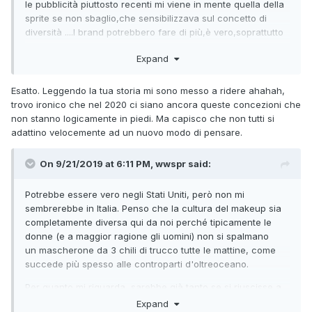
le pubblicità piuttosto recenti mi viene in mente quella della
luogo "sprezzo della virilità" evidentemente può cambiare e
sprite se non sbaglio,che sensibilizzava sul concetto di
ridefinirsi, non è un dogma immodificabile
diversità ....I brand potrebbero fare di più,è vero,soprattutto
quelli che hanno un grande seguito,ma penso che il
Expand
problema maggiore sia ancora quello di carattere
culturale,quello legato alla virilità....per farti un esempio,un
paio d'anni fa stavo con un mio amico etero che doveva
Esatto. Leggendo la tua storia mi sono messo a ridere ahahah,
fare il regalo alla sua ragazza; siamo entrati da Lush, e
trovo ironico che nel 2020 ci siano ancora queste concezioni che
subito dopo mi ha detto:"No andiamo via,sennò sembriamo
non stanno logicamente in piedi. Ma capisco che non tutti si
gay"...bah...
adattino velocemente ad un nuovo modo di pensare.
On 9/21/2019 at 6:11 PM, wwspr said:
Potrebbe essere vero negli Stati Uniti, però non mi
sembrerebbe in Italia. Penso che la cultura del makeup sia
completamente diversa qui da noi perché tipicamente le
donne (e a maggior ragione gli uomini) non si spalmano
un mascherone da 3 chili di trucco tutte le mattine, come
succede più spesso alle controparti d'oltreoceano.
Per quanto mi riguarda, sarebbe già tanto se si riuscisse a
sdoganare lo skin care, di cui tutti hanno bisogno, chi più o
Expand