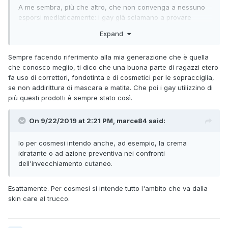
A me sembra, più che altro, che non convenga a nessuno
esporsi mediaticamente: i gay già sciamano a provare
ombretto e fondotinta senza bisogno di una campagna
Expand
miratea mentre gli etero che vogliono continuare ad offrire
un'immagine "da etero" non si farebbero intortare dalla
Sempre facendo riferimento alla mia generazione che è quella
pubblicità di un ragazzo che si mette il rossetto.
che conosco meglio, ti dico che una buona parte di ragazzi etero
Noi ci siamo sempre truccati, ed anzi sono stati quelli più
fa uso di correttori, fondotinta e di cosmetici per le sopracciglia,
truccati di noi a dare inizio a Stonewall.
se non addirittura di mascara e matita. Che poi i gay utilizzino di
più questi prodotti è sempre stato così.
Roba contronatura.
On 9/22/2019 at 2:21 PM, marce84 said:
Io per cosmesi intendo anche, ad esempio, la crema
idratante o ad azione preventiva nei confronti
dell'invecchiamento cutaneo.
Esattamente. Per cosmesi si intende tutto l'ambito che va dalla
skin care al trucco.