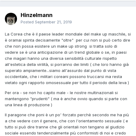
Hinzelmann
Posted
September 21, 2019
La Corea che è il paese leader mondiale del make up maschile, si
è oramai spinta decisamente "oltre" per cui non si può certo dire
che non possa esistere un make up strong si tratta solo di
vedere se è una anticipazione di un trend globale o se, in paesi
che magari hanno una diversa sensibilità culturale rispetto
all'estetica della virilità, si porranno dei limiti ( che loro hanno già
superato ampiamente...siamo all'assurdo dal punto di vista
occidentale, che i militari coreani possono truccarsi ma resta
vietato ogni rapporto omosessuale per tutto il periodo della leva )
Per ora - se non ho capito male - le nostre multinazionali si
mantengono "prudenti" ( ma è anche ovvio quando si parte con
una linea di produzione )
Il paragone che poni è un po' forzato perchè secondo me ha più
a che vedere con il genere, che con l'orientamento sessuale ( e
tutto si può dire tranne che gli orientali non tengano al giudizio
sociale essendo tendenzialmente più conformisti di noi e credo