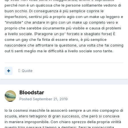
perché non è un qualcosa che le persone solitamente vedono di
buon occhio. Di conseguenza è più semplice coprire le
imperfezioni, sentirsi più a proprio agio con un make up leggero e
"invisibile" che andare in giro con un make up completo vero e
proprio che sarebbe sicuramente più visibile e causa di problemi
a livello sociale. (Paragone un po' forzato e sbagliato forse) È
come un gay che fa finta di essere etero, è più semplice
nascondere che affrontare la questione, una volta che fai coming
out ti senti meglio ma le difficoltà a livello sociale sono tante.
Quote
Bloodstar
Posted
September 21, 2019
Io la cosmesi maschile la assocerò sempre a un mio compagno di
scuola, etero tetragono di gran successo, che però si conciava
in maniera improponibile. Con chiaro sprezzo della propria virilità
questo tizio passava il tempo a depilarsi, farsi le sopracciglia,