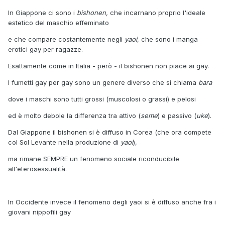
In Giappone ci sono i
bishonen,
che incarnano proprio l'ideale
estetico del maschio effeminato
e che compare costantemente negli
yaoi
, che sono i manga
erotici gay per ragazze.
Esattamente come in Italia - però - il bishonen non piace ai gay.
I fumetti gay per gay sono un genere diverso che si chiama
bara
dove i maschi sono tutti grossi (muscolosi o grassi) e pelosi
ed è molto debole la differenza tra attivo (
seme
) e passivo (
uke
).
Dal Giappone il bishonen si è diffuso in Corea (che ora compete
col Sol Levante nella produzione di
yaoi
),
ma rimane SEMPRE un fenomeno sociale riconducibile
all'eterosessualità.
In Occidente invece il fenomeno degli yaoi si è diffuso anche fra i
giovani nippofili gay