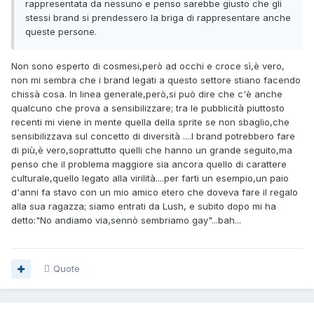
rappresentata da nessuno e penso sarebbe giusto che gli
stessi brand si prendessero la briga di rappresentare anche
queste persone.
Non sono esperto di cosmesi,però ad occhi e croce sì,è vero,
non mi sembra che i brand legati a questo settore stiano facendo
chissà cosa. In linea generale,però,si può dire che c'è anche
qualcuno che prova a sensibilizzare; tra le pubblicità piuttosto
recenti mi viene in mente quella della sprite se non sbaglio,che
sensibilizzava sul concetto di diversità ....I brand potrebbero fare
di più,è vero,soprattutto quelli che hanno un grande seguito,ma
penso che il problema maggiore sia ancora quello di carattere
culturale,quello legato alla virilità....per farti un esempio,un paio
d'anni fa stavo con un mio amico etero che doveva fare il regalo
alla sua ragazza; siamo entrati da Lush, e subito dopo mi ha
detto:"No andiamo via,sennò sembriamo gay"...bah...
Quote