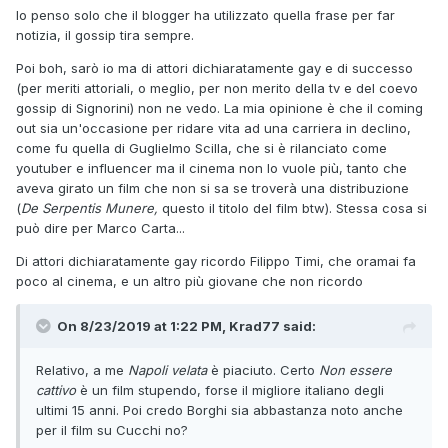
Io penso solo che il blogger ha utilizzato quella frase per far
notizia, il gossip tira sempre.
Poi boh, sarò io ma di attori dichiaratamente gay e di successo
(per meriti attoriali, o meglio, per non merito della tv e del coevo
gossip di Signorini) non ne vedo. La mia opinione è che il coming
out sia un'occasione per ridare vita ad una carriera in declino,
come fu quella di Guglielmo Scilla, che si è rilanciato come
youtuber e influencer ma il cinema non lo vuole più, tanto che
aveva girato un film che non si sa se troverà una distribuzione
(
De Serpentis Munere,
questo il titolo del film btw). Stessa cosa si
può dire per Marco Carta...
Di attori dichiaratamente gay ricordo Filippo Timi, che oramai fa
poco al cinema, e un altro più giovane che non ricordo
On 8/23/2019 at 1:22 PM, Krad77 said:
Relativo, a me
Napoli velata
è piaciuto. Certo
Non essere
cattivo
è un film stupendo, forse il migliore italiano degli
ultimi 15 anni. Poi credo Borghi sia abbastanza noto anche
per il film su Cucchi no?