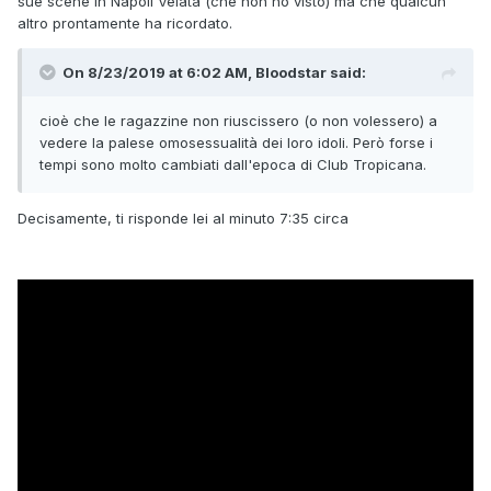
sue scene in Napoli Velata (che non ho visto) ma che qualcun
altro prontamente ha ricordato.
On 8/23/2019 at 6:02 AM, Bloodstar said:
cioè
che le ragazzine non riuscissero (o non volessero) a
vedere la palese omosessualità dei loro idoli. Però forse i
tempi sono molto cambiati dall'epoca di Club Tropicana.
Decisamente, ti risponde lei al minuto 7:35 circa