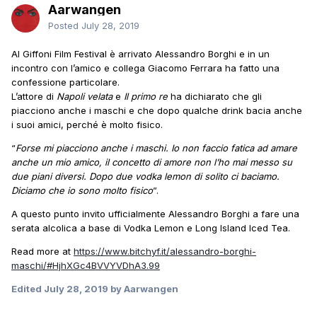
Aarwangen
Posted
July 28, 2019
Al Giffoni Film Festival è arrivato Alessandro Borghi e in un
incontro con l’amico e collega Giacomo Ferrara ha fatto una
confessione particolare.
L’attore di
Napoli velata
e
Il primo re
ha dichiarato che gli
piacciono anche i maschi e che dopo qualche drink bacia anche
i suoi amici, perché è molto fisico.
“
Forse mi piacciono anche i maschi. Io non faccio fatica ad amare
anche un mio amico, il concetto di amore non l’ho mai messo su
due piani diversi. Dopo due vodka lemon di solito ci baciamo.
Diciamo che io sono molto fisico
”.
A questo punto invito ufficialmente Alessandro Borghi a fare una
serata alcolica a base di Vodka Lemon e Long Island Iced Tea.
Read more at
https://www.bitchyf.it/alessandro-borghi-
maschi/#HjhXGc4BVVYVDhA3.99
Edited
July 28, 2019
by Aarwangen