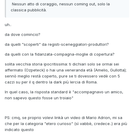
Nessun atto di coraggio, nessun coming out, solo la
classica pubblicità.
uh..
da dove comincio?
da quelli "scoperti" da registi-sceneggiatori-produttori?
da quelli con la fidanzata-compagna-moglie di copertura?
solita vecchia storia ipocritissima: ti dichiari solo se ormai sei
affermato (Ozpeteck) o hai una veneranda età (Amelio, Gullotta);
sennò meglio restà coperto, pure se ti dovessero vedè con 5
cazzi su per il q dentro la dark più lercia di Roma.
In quel caso, la risposta standard è "accompagnavo un amico,
non sapevo questo fosse un troiaio"
PS: cmq, se proprio volevi linkà un video di Mario Adrion, mi sa
che per la categoria "etero curioso" (sì vabbè, credece..) era più
indicato questo