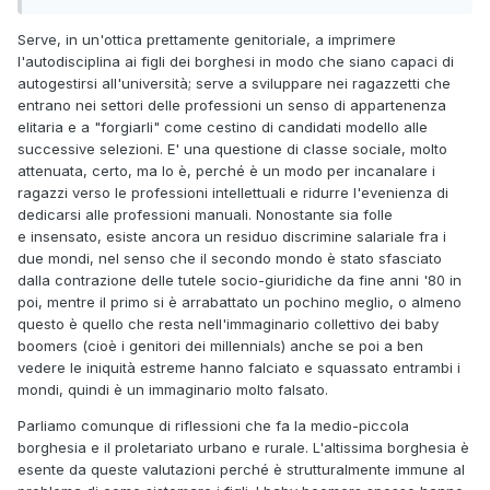
Serve, in un'ottica prettamente genitoriale, a imprimere
l'autodisciplina ai figli dei borghesi in modo che siano capaci di
autogestirsi all'università; serve a sviluppare nei ragazzetti che
entrano nei settori delle professioni un senso di appartenenza
elitaria e a "forgiarli" come cestino di candidati modello alle
successive selezioni. E' una questione di classe sociale, molto
attenuata, certo, ma lo è, perché è un modo per incanalare i
ragazzi verso le professioni intellettuali e ridurre l'evenienza di
dedicarsi alle professioni manuali. Nonostante sia folle
e insensato, esiste ancora un residuo discrimine salariale fra i
due mondi, nel senso che il secondo mondo è stato sfasciato
dalla contrazione delle tutele socio-giuridiche da fine anni '80 in
poi, mentre il primo si è arrabattato un pochino meglio, o almeno
questo è quello che resta nell'immaginario collettivo dei baby
boomers (cioè i genitori dei millennials) anche se poi a ben
vedere le iniquità estreme hanno falciato e squassato entrambi i
mondi, quindi è un immaginario molto falsato.
Parliamo comunque di riflessioni che fa la medio-piccola
borghesia e il proletariato urbano e rurale. L'altissima borghesia è
esente da queste valutazioni perché è strutturalmente immune al