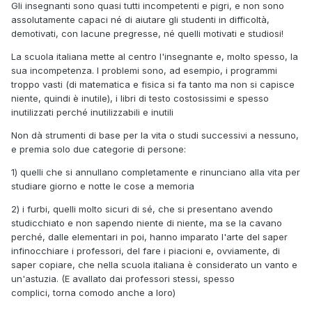
Gli insegnanti sono quasi tutti incompetenti e pigri, e non sono
assolutamente capaci né di aiutare gli studenti in difficoltà,
demotivati, con lacune pregresse, né quelli motivati e studiosi!
La scuola italiana mette al centro l'insegnante e, molto spesso, la
sua incompetenza. I problemi sono, ad esempio, i programmi
troppo vasti (di matematica e fisica si fa tanto ma non si capisce
niente, quindi è inutile), i libri di testo costosissimi e spesso
inutilizzati perché inutilizzabili e inutili
Non dà strumenti di base per la vita o studi successivi a nessuno,
e premia solo due categorie di persone:
1) quelli che si annullano completamente e rinunciano alla vita per
studiare giorno e notte le cose a memoria
2) i furbi, quelli molto sicuri di sé, che si presentano avendo
studicchiato e non sapendo niente di niente, ma se la cavano
perché, dalle elementari in poi, hanno imparato l'arte del saper
infinocchiare i professori, del fare i piacioni e, ovviamente, di
saper copiare, che nella scuola italiana è considerato un vanto e
un'astuzia. (E avallato dai professori stessi, spesso
complici, torna comodo anche a loro)