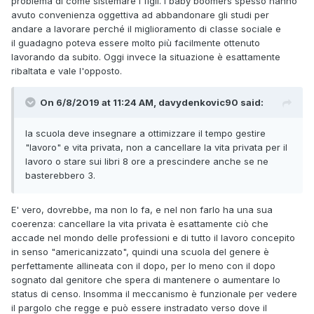
problema di come sistemare i figli. I baby boomers spesso hanno
avuto convenienza oggettiva ad abbandonare gli studi per
andare a lavorare perché il miglioramento di classe sociale e
il guadagno poteva essere molto più facilmente ottenuto
lavorando da subito. Oggi invece la situazione è esattamente
ribaltata e vale l'opposto.
On 6/8/2019 at 11:24 AM, davydenkovic90 said:
la scuola deve insegnare a ottimizzare il tempo gestire
"lavoro" e vita privata, non a cancellare la vita privata per il
lavoro o stare sui libri 8 ore a prescindere anche se ne
basterebbero 3.
E' vero, dovrebbe, ma non lo fa, e nel non farlo ha una sua
coerenza: cancellare la vita privata è esattamente ciò che
accade nel mondo delle professioni e di tutto il lavoro concepito
in senso "americanizzato", quindi una scuola del genere è
perfettamente allineata con il dopo, per lo meno con il dopo
sognato dal genitore che spera di mantenere o aumentare lo
status di censo. Insomma il meccanismo è funzionale per vedere
il pargolo che regge e può essere instradato verso dove il