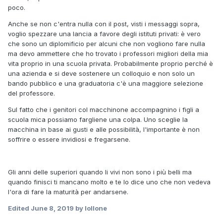
poco.
Anche se non c'entra nulla con il post, visti i messaggi sopra,
voglio spezzare una lancia a favore degli istituti privati: è vero
che sono un diplomificio per alcuni che non vogliono fare nulla
ma devo ammettere che ho trovato i professori migliori della mia
vita proprio in una scuola privata. Probabilmente proprio perché è
una azienda e si deve sostenere un colloquio e non solo un
bando pubblico e una graduatoria c'è una maggiore selezione
del professore.
Sul fatto che i genitori col macchinone accompagnino i figli a
scuola mica possiamo fargliene una colpa. Uno sceglie la
macchina in base ai gusti e alle possibilità, l'importante è non
soffrire o essere invidiosi e fregarsene.
Gli anni delle superiori quando li vivi non sono i più belli ma
quando finisci ti mancano molto e te lo dice uno che non vedeva
l'ora di fare la maturità per andarsene.
Edited
June 8, 2019
by lollone