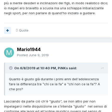
più a mente desideri e inclinazioni dei figli, in modo realistico dico;
io magari ero bravetto a scuola ma una schiappa imbarazzante
negli sport, per non parlare di quand'ho iniziato a guidare.
Quote
Mario1944
Posted
June 9, 2019
On 6/8/2019 at 10:40 PM, PiNKs said:
Quanto è giusto già durante i primi anni dell'adolescenza
fare la differenza tra "chi ce la fa" e "chi non ce la fa"? A
che pro?
Lasciando da parte ciò ch'è "giusto", se non altro per non
impelagarci nella disquisizione se s'intenda "giusto" nel senso di
conforme alle leggi ed all'ordine giuridico ovvero nel senso di