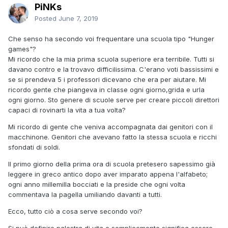
PiNKs
Posted
June 7, 2019
Che senso ha secondo voi frequentare una scuola tipo "Hunger
games"?
Mi ricordo che la mia prima scuola superiore era terribile. Tutti si
davano contro e la trovavo difficilissima. C'erano voti bassissimi e
se si prendeva 5 i professori dicevano che era per aiutare. Mi
ricordo gente che piangeva in classe ogni giorno,grida e urla
ogni giorno. Sto genere di scuole serve per creare piccoli direttori
capaci di rovinarti la vita a tua volta?
Mi ricordo di gente che veniva accompagnata dai genitori con il
macchinone. Genitori che avevano fatto la stessa scuola e ricchi
sfondati di soldi.
Il primo giorno della prima ora di scuola pretesero sapessimo già
leggere in greco antico dopo aver imparato appena l'alfabeto;
ogni anno millemilla bocciati e la preside che ogni volta
commentava la pagella umiliando davanti a tutti.
Ecco, tutto ciò a cosa serve secondo voi?