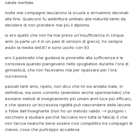
salute mentale.
molte mie compagne lasciarono la scuola e arrivammo decimati
alla fine. Qualcuno fu addirittura umiliato alla maturità tanto da
decidere di non prendere mai più il diploma.
io ero quello che non ha mai preso un'insufficienza in cinque
anni (a parte un 4 in un paio di versioni di greco), ho sempre
avuto la media dell.8.1 e sono uscito con 93
ero il pastorello che guidava le poverette alla sufficienza e le
consolava quando piangevano nello spogliatoio durante l'ora di
ginnastica, che non facevamo mai per ripassare per l'ora
successiva.
passati tanti anni, ripeto, non dico che mi sia andata male, in
definitiva, ma sono convinto (avendolo anche sperimentato) che
esistano metodi di insegnamento più umani anni luce più efficaci,
e che spesso un'eccessiva rigidità può nascondere delle lacune
o fobie dell'insegnante (non ho un metodo valido --> pungolo i
secchioni a studiare perché facciano loro tutta la fatica). E che
non faccia neanche bene essere così competitivi tra compagni di
classe, cosa che purtroppo accadeva.