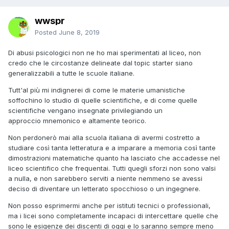
wwspr
Posted
June 8, 2019
Di abusi psicologici non ne ho mai sperimentati al liceo, non
credo che le circostanze delineate dal topic starter siano
generalizzabili a tutte le scuole italiane.
Tutt'al più mi indignerei di come le materie umanistiche
soffochino lo studio di quelle scientifiche, e di come quelle
scientifiche vengano insegnate privilegiando un
approccio mnemonico e altamente teorico.
Non perdonerò mai alla scuola italiana di avermi costretto a
studiare così tanta letteratura e a imparare a memoria così tante
dimostrazioni matematiche quanto ha lasciato che accadesse nel
liceo scientifico che frequentai. Tutti quegli sforzi non sono valsi
a nulla, e non sarebbero serviti a niente nemmeno se avessi
deciso di diventare un letterato spocchioso o un ingegnere.
Non posso esprimermi anche per istituti tecnici o professionali,
ma i licei sono completamente incapaci di intercettare quelle che
sono le esigenze dei discenti di oggi e lo saranno sempre meno