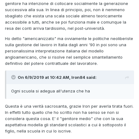
genitore ha intenzione di collocare socialmente la generazione
successiva alla sua. In linea di principio, poi, non è nemmeno
sbagliato che esista una scala sociale almeno teoricamente
accessibile a tutti, anche se poi funziona male e comunque la
resa dei conti arriva tardissimo, nel post-università.
Ho detto "americanizzato" ma ovviamente le politiche neoliberiste
sulla gestione del lavoro in Italia dagli anni '90 in poi sono una
personalissima interpretazione italiana del modello
angloamericano, che si risolve nel semplice smantellamento
definitivo del potere contrattuale del lavoratore.
On 6/9/2019 at 10:42 AM, Iron84 said:
Ogni scuola si adegua all'utenza che ha
Questa è una verità sacrosanta, grazie Iron per averla tirata fuori.
In effetti tutto quello che ho scritto non ha senso se non si
considera questa cosa. E' il "genitore medio" che con la sua
aspettativa modella gli standard scolastici a cui è sottoposto il
figlio, nella scuola in cui lo iscrive.