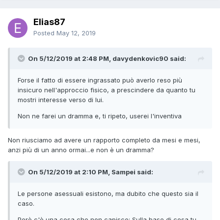
Elias87
Posted
May 12, 2019
On 5/12/2019 at 2:48 PM, davydenkovic90 said:
Forse il fatto di essere ingrassato può averlo reso più
insicuro nell'approccio fisico, a prescindere da quanto tu
mostri interesse verso di lui.
Non ne farei un dramma e, ti ripeto, userei l'inventiva
Non riusciamo ad avere un rapporto completo da mesi e mesi,
anzi più di un anno ormai...e non è un dramma?
On 5/12/2019 at 2:10 PM, Sampei said:
Le persone asessuali esistono, ma dubito che questo sia il
caso.
Però c'è una cosa che non capisco: Sulla base di cosa tu