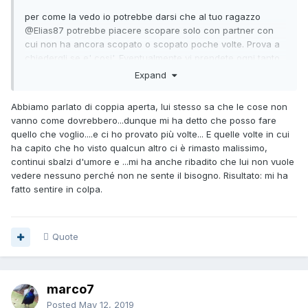
per come la vedo io potrebbe darsi che al tuo ragazzo
@Elias87
potrebbe piacere scopare solo con partner con
cui non ha ancora scopato o scopato poche volte. Prova a
chiedergli se e' cosi'. Eventualmente vi prendete ogni tanto
qualcuno a letto e fate un trio.
Expand
Abbiamo parlato di coppia aperta, lui stesso sa che le cose non
vanno come dovrebbero...dunque mi ha detto che posso fare
quello che voglio....e ci ho provato più volte... E quelle volte in cui
ha capito che ho visto qualcun altro ci è rimasto malissimo,
continui sbalzi d'umore e ...mi ha anche ribadito che lui non vuole
vedere nessuno perché non ne sente il bisogno. Risultato: mi ha
fatto sentire in colpa.
Quote
marco7
Posted
May 12, 2019