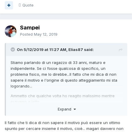
successo qualcosa di abbastanza specifico e che lui non si
Quote
senta di parlarne con te perché ha paura che tu lo
giudicheresti. Forse hai dato modo di sembrare poco
comprensivo in passato, oppure lui era di suo molto
insicuro?
Sampei
Posted
May 12, 2019
[[Template core/front/global/commentEditLine is throwing
an error. This theme may be out of date. Run the support
tool in the AdminCP to restore the default theme.]]
On 5/12/2019 at 11:27 AM, Elias87 said:
Stiamo parlando di un ragazzo di 33 anni, maturo e
indipendente. Se ci fosse qualcosa di specifico, un
problema fisico, me lo direbbe...Il fatto che mi dica di non
sapere il motivo e l'origine di questo atteggiamento mi sta
logorando...
Ammetto che qualche volta ho reagito malissimo mentre
eravamo a lett
o
Expand
Il fatto che ti dica di non sapere il motivo può essere un ottimo
spunto per cercare insieme il motivo, cioè... magari davvero non