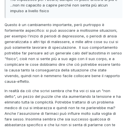
...non mi capacito a capire perché non senta più alcun
impulso a livello fisico
Questo è un cambiamento importante, però purtroppo è
fortemente aspecifico: si può associare a moltissime situazioni,
per esempio l'inizio di periodi di depressione, o periodi di ansia
generalizzata o altri tipi di malessere, e mille altre cose su cui si
può solamente lavorare di speculazione. Il suo comportamento
potrebbe far pensare ad un generale calo dell'autostima in senso
"fisico", cioè non si sente più a suo agio con il suo corpo, e a
complicare le cose dobbiamo dire che ciò potrebbe essere tanto
la causa tanto la conseguenza della situazione che state
vivendo, quindi non è nemmeno facile collocare bene il rapporto
causa-effetto.
In realtà da ciò che scrivi sembra che fra voi ci sia un "non
detto", un pezzo del puzzle che sta aumentando la tensione e ha
eliminato tutta la complicità. Potrebbe trattarsi di un problema
medico di cui si imbarazza e quindi non te ne parlerebbe mai?
Anche l'assunzione di farmaci può influire molto sulla voglia di
fare sesso. Insomma sembra che sia successo qualcosa di
abbastanza specifico e che lui non si senta di parlarne con te