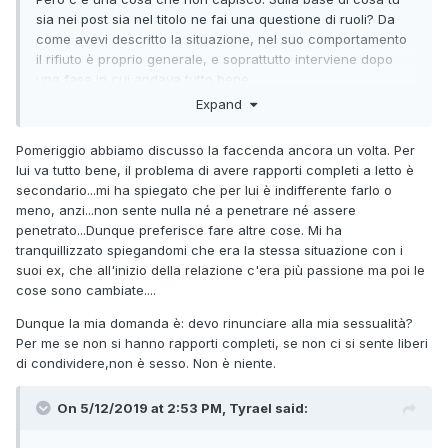
sia nei post sia nel titolo ne fai una questione di ruoli? Da
come avevi descritto la situazione, nel suo comportamento
il rifiuto è proprio generale, e soprattutto interviene dopo
una fase in cui andava tutto bene.
Expand
Siccome si possono solo fare congetture, alla fine quella
che ha il grado di probabilità più elevato è anche la più
Pomeriggio abbiamo discusso la faccenda ancora un volta. Per
semplice, cioè che ha perso interesse per te. Altrimenti, con
lui va tutto bene, il problema di avere rapporti completi a letto è
grado di probabilità più basso, ci sono altre infinite
secondario...mi ha spiegato che per lui è indifferente farlo o
spiegazioni anche molto precise, ma se lui non le sa e non
meno, anzi...non sente nulla né a penetrare né assere
è interessato a scoprirle, o le sa non te le vuole dire si resta
penetrato...Dunque preferisce fare altre cose. Mi ha
nel corto-circuito.
tranquillizzato spiegandomi che era la stessa situazione con i
suoi ex, che all'inizio della relazione c'era più passione ma poi le
cose sono cambiate....
Dunque la mia domanda è: devo rinunciare alla mia sessualità?
Per me se non si hanno rapporti completi, se non ci si sente liberi
di condividere,non è sesso. Non è niente.
On 5/12/2019 at 2:53 PM, Tyrael said: