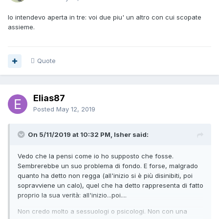
Io intendevo aperta in tre: voi due piu' un altro con cui scopate
assieme.
Quote
Elias87
Posted
May 12, 2019
On 5/11/2019 at 10:32 PM, Isher said:
Vedo che la pensi come io ho supposto che fosse.
Sembrerebbe un suo problema di fondo. E forse, malgrado
quanto ha detto non regga (all'inizio si è più disinibiti, poi
sopravviene un calo), quel che ha detto rappresenta di fatto
proprio la sua verità: all'inizio...poi....
Non credo molto a sessuologi o psicologi. Non con una