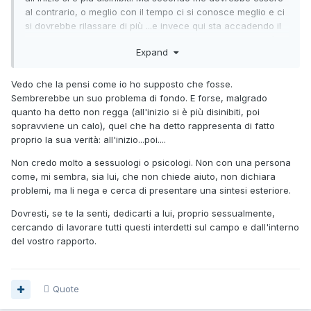
al contrario, o meglio con il tempo ci si conosce meglio e ci
si dovrebbe rilassare di più ...e invece qui sta accadendo il
contrario. Per me una relazione senza rapporti completi è
Expand
solo amicizia, la vedo come una mancanza...
Vedo che la pensi come io ho supposto che fosse.
Sembrerebbe un suo problema di fondo. E forse, malgrado
quanto ha detto non regga (all'inizio si è più disinibiti, poi
sopravviene un calo), quel che ha detto rappresenta di fatto
proprio la sua verità: all'inizio...poi....
Non credo molto a sessuologi o psicologi. Non con una persona
come, mi sembra, sia lui, che non chiede aiuto, non dichiara
problemi, ma li nega e cerca di presentare una sintesi esteriore.
Dovresti, se te la senti, dedicarti a lui, proprio sessualmente,
cercando di lavorare tutti questi interdetti sul campo e dall'interno
del vostro rapporto.
Quote