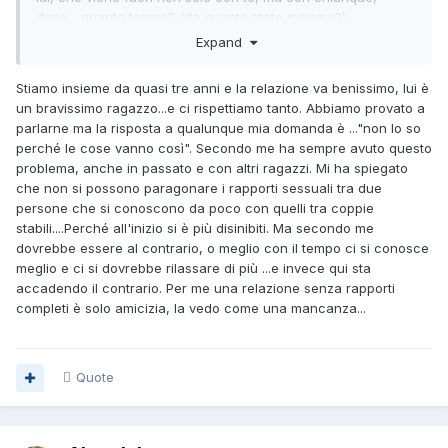
dopo... quanto tempo? (da quanto state insieme?)
Expand
Come va il vostro rapporto, in generale, su tutti gli altri
fronti?
Stiamo insieme da quasi tre anni e la relazione va benissimo, lui è
un bravissimo ragazzo...e ci rispettiamo tanto. Abbiamo provato a
parlarne ma la risposta a qualunque mia domanda è ..."non lo so
perché le cose vanno così". Secondo me ha sempre avuto questo
problema, anche in passato e con altri ragazzi. Mi ha spiegato
che non si possono paragonare i rapporti sessuali tra due
persone che si conoscono da poco con quelli tra coppie
stabili....Perché all'inizio si è più disinibiti. Ma secondo me
dovrebbe essere al contrario, o meglio con il tempo ci si conosce
meglio e ci si dovrebbe rilassare di più ...e invece qui sta
accadendo il contrario. Per me una relazione senza rapporti
completi è solo amicizia, la vedo come una mancanza...
Quote