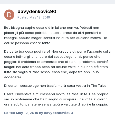
davydenkovic90
Posted
May 12, 2019
Be', bisogna capire cosa c'è in lui che non va. Potresti non
piacergli più come potrebbe essere preso da altri pensieri o
impegni, oppure magari sentirsi insicuro per qualche motivo... le
cause possono essere tante.
Da parte tua cosa puoi fare? Non credo aiuti porre l'accento sulla
cosa e intimargli di andare dal sessuologo, anzi, penso che
peggiori il problema (e ammesso che ci sia un problema, perché
magari hai dato troppo peso ad alcune volte in cui non c'è stata
tutta sta voglia di fare sesso, cosa che, dopo tre anni, può
accadere).
Di certo il sessuologo non trasformerà casa vostra in Tim Tales.
Userei l'inventiva e mi rilasserei molto, se fossi in te. E se proprio
sei un ninfomane che ha bisogno di scopare una volta al giorno
ora e subito, parlatene senza tabù e valutate di aprire la coppia.
Edited
May 12, 2019
by davydenkovic90