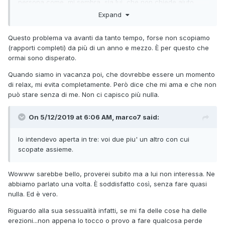
persona come, mi sembra, sia lui, che non chiede aiuto,
non dichiara problemi, ma li nega e cerca di presentare una
Expand
sintesi esteriore.
Questo problema va avanti da tanto tempo, forse non scopiamo
Dovresti, se te la senti, dedicarti a lui, proprio sessualmente,
(rapporti completi) da più di un anno e mezzo. È per questo che
cercando di lavorare tutti questi interdetti sul campo e
ormai sono disperato.
dall'interno del vostro rapporto.
Quando siamo in vacanza poi, che dovrebbe essere un momento
di relax, mi evita completamente. Però dice che mi ama e che non
può stare senza di me. Non ci capisco più nulla.
On 5/12/2019 at 6:06 AM, marco7 said:
Io intendevo aperta in tre: voi due piu' un altro con cui
scopate assieme.
Wowww sarebbe bello, proverei subito ma a lui non interessa. Ne
abbiamo parlato una volta. È soddisfatto così, senza fare quasi
nulla. Ed è vero.
Riguardo alla sua sessualità infatti, se mi fa delle cose ha delle
erezioni...non appena lo tocco o provo a fare qualcosa perde