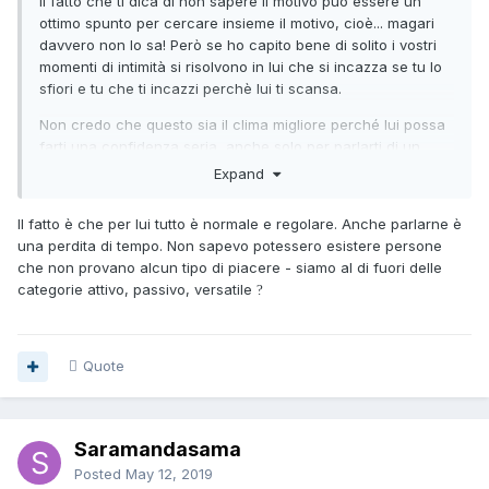
Il fatto che ti dica di non sapere il motivo può essere un
ottimo spunto per cercare insieme il motivo, cioè... magari
davvero non lo sa! Però se ho capito bene di solito i vostri
momenti di intimità si risolvono in lui che si incazza se tu lo
sfiori e tu che ti incazzi perchè lui ti scansa.
Non credo che questo sia il clima migliore perché lui possa
farti una confidenza seria, anche solo per parlarti di un
dubbio che lui ha su di lui, qualsiasi possa essere
Expand
l'argomento (medico, psicologico, sentimentale,
sconosciuto, ecc). Anche perché comunque siccome avete
Il fatto è che per lui tutto è normale e regolare. Anche parlarne è
già sfoderato e appeso la spada di Damocle del dovervi
una perdita di tempo. Non sapevo potessero esistere persone
lasciare, alla fine il messaggio è che non appena lui si
che non provano alcun tipo di piacere - siamo al di fuori delle
deciderà a cavar fuori un qualsiasi discussione diversa da
categorie attivo, passivo, versatile
?
"sai amo ho risolto", la relazione sarà finita.
Quote
Saramandasama
Posted
May 12, 2019