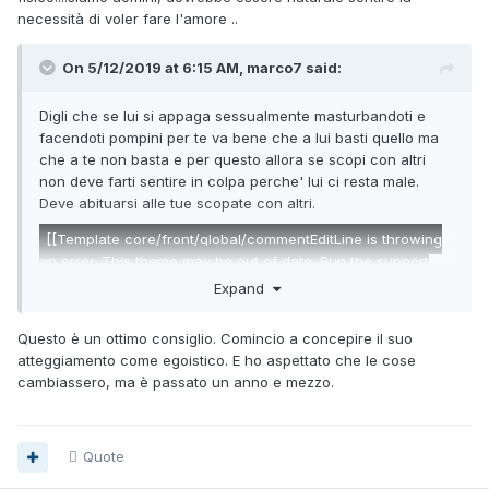
necessità di voler fare l'amore ..
On 5/12/2019 at 6:15 AM, marco7 said:
Digli che se lui si appaga sessualmente masturbandoti e
facendoti pompini per te va bene che a lui basti quello ma
che a te non basta e per questo allora se scopi con altri
non deve farti sentire in colpa perche' lui ci resta male.
Deve abituarsi alle tue scopate con altri.
[[Template core/front/global/commentEditLine is throwing
an error. This theme may be out of date. Run the support
tool in the AdminCP to restore the default theme.]]
Expand
Questo è un ottimo consiglio. Comincio a concepire il suo
atteggiamento come egoistico. E ho aspettato che le cose
cambiassero, ma è passato un anno e mezzo.
Quote