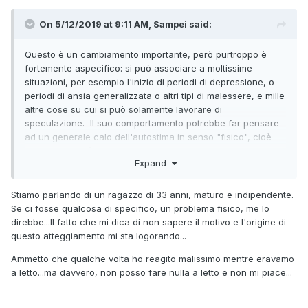
On 5/12/2019 at 9:11 AM, Sampei said:
Questo è un cambiamento importante, però purtroppo è
fortemente aspecifico: si può associare a moltissime
situazioni, per esempio l'inizio di periodi di depressione, o
periodi di ansia generalizzata o altri tipi di malessere, e mille
altre cose su cui si può solamente lavorare di
speculazione. Il suo comportamento potrebbe far pensare
ad un generale calo dell'autostima in senso "fisico", cioè
non si sente più a suo agio con il suo corpo, e a complicare
Expand
le cose dobbiamo dire che ciò potrebbe essere tanto la
causa tanto la conseguenza della situazione che state
vivendo, quindi non è nemmeno facile collocare bene il
Stiamo parlando di un ragazzo di 33 anni, maturo e indipendente.
rapporto causa-effetto.
Se ci fosse qualcosa di specifico, un problema fisico, me lo
direbbe...Il fatto che mi dica di non sapere il motivo e l'origine di
In realtà da ciò che scrivi sembra che fra voi ci sia un "non
questo atteggiamento mi sta logorando...
detto", un pezzo del puzzle che sta aumentando la tensione
e ha eliminato tutta la complicità. Potrebbe trattarsi di un
Ammetto che qualche volta ho reagito malissimo mentre eravamo
problema medico di cui si imbarazza e quindi non te ne
a letto...ma davvero, non posso fare nulla a letto e non mi piace...
parlerebbe mai? Anche l'assunzione di farmaci può influire
molto sulla voglia di fare sesso. Insomma sembra che sia