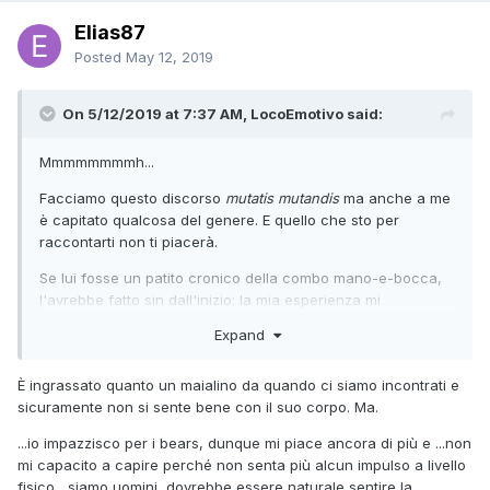
Elias87
Posted
May 12, 2019
On 5/12/2019 at 7:37 AM, LocoEmotivo said:
Mmmmmmmmh...
Facciamo questo discorso
mutatis mutandis
ma anche a me
è capitato qualcosa del genere. E quello che sto per
raccontarti non ti piacerà.
Se lui fosse un patito cronico della combo mano-e-bocca,
l'avrebbe fatto sin dall'inizio: la mia esperienza mi
suggerisce che è intervenuto qualcosa a modificare il
Expand
vostro equilibrio.
Nel caso del mio ex storico, quando interrompemmo i nostri
È ingrassato quanto un maialino da quando ci siamo incontrati e
rapporti completi era per via del malessere non troppo
sicuramente non si sente bene con il suo corpo. Ma.
latente che lo stava portando via verso l'anoressia: che altri
...io impazzisco per i bears, dunque mi piace ancora di più e ...non
cambiamenti hai avvertito in lui? Ci sono altri campanelli
mi capacito a capire perché non senta più alcun impulso a livello
d'allarme?
fisico....siamo uomini, dovrebbe essere naturale sentire la