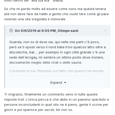
molti hanno del "alla tua età " blabla.
So che mi perdo molto ad essere come sono ma questa tenera
età non deve fare da halibi a gente che vuole fare come gli pare
vivendo una vita sregolata e immorale
On 5/6/2019 at 9:05 PM, Olimpo said:
Guarda, non so di dove sei, qui nelle mie parti c'è poco,
però se ti sposti verso il nord italia trovi qualcos'altro oltre a
discoteche, bar…. per esempio in ogni città grande c'è una
sede dell'arcigay, mi sembra un ottimo posto dove iniziare,
decisamente meglio delle chat o delle saune.
Condivido le tue riflessioni sul fatto che spesso nel mondo
gay (come nel mondo etero) si cerchi qualcosa di
immediato ed effimero, che poi ci lascia insoddisfatti. Per
Expand
alcune persone, che sono già impegnate / sposate, la chat
è un luogo per sfogarsi (anche semplicemente facendosi le
Ti ringrazio, finalmente un commento serio in tutte queste
seghe) quando non c'è la fidanzata/o. Per altre, che
risposte troll. L'unica pecca è che abito in un paesino sperduto e
devono ancora fare i conti con la famiglia e amici e
persone inconcludenti in quel sito ne è pieno, gente ti scrive per
affrontare il fantomatico CO, esporsi è troppo rischioso,
giorni e poi sparisce per secoli, bè non so.
tant'è che preferiscono un incontro al buio con un 40enne