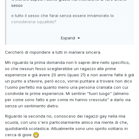
sesso
o tutto il sesso che farai senza essere innamorato lo
considererai squallido?
2) Frequenti anche omosessuali non per scopi romantici?
Expand
Cioè hai degli amici gay?
3) Hai qualche hobby sul quale potresti centrare un
Cercherò di rispondere a tutti in maniera sincera.
incontro? (musica, cucina, teatro, storia dell'arte...)
Mh riguardo la prima domanda non ti saprei dire nello specifico,
so che nessun fesso sceglierebbe un ragazzo alle prime
esperienze e già avere 20 anni (quasi 21) e non averne fatte è già
un punto a sfavore, però ecco, vorrei puntare a trovare non dico
l'uomo perfetto ma quanto meno una persona craniata con cui
condivide le prime esperienze. Mi sentirei "fuori luogo" (almeno
per come sono fatto e per come mi hanno cresciuto" a darlo via
senza un sentimento dietro.
Riguardo la seconda no, conoscevo dei ragazzi gay nella mia
scuola, con uno c'ero particolarmente amico ma niente di che,
quotidianità scolastica. Attualmente sono uno spirito solitario in
cerca di gioie