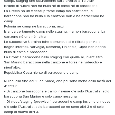
camp), staging che sicuramente sarà diverso a Tel Aviv.
Israele di nuovo non ha nulla né di camp né di baraccone.
La Grecia ha un videoclip forse camp ma sofisticato, di
baraccone non ha nulla e la canzone non è né baraccona né
camp.
Polonia né camp né baraccona, anzi.
Islanda certamente camp nello staging, ma non baraccona. La
canzone né una né l'altra.
Le successive Ucraina (che comunque si è ritirata per via di
beghe interne), Norvegia, Romania, Finlandia, Cipro non hanno
nulla di camp e baraccone.
La Croazia baraccona nello staging con quelle ali, nient'altro.
San Marino baraccone nella canzone e forse nel videoclip e
nient'altro.
Repubblica Ceca niente di baraccone e camp.
Quindi alla fine dei 18 del video, che poi sono meno della metà dei
41 totali:
- Di canzone baraccona e camp insieme c'è solo l'Australia, solo
baraccona San Marino e solo camp nessuna.
- Di video/staging (provvisori) baracconi e camp insieme di nuovo
c'è solo l'Australia, solo baracconi ce ne sono altri 3 e di solo
camp di nuovo altri 3.