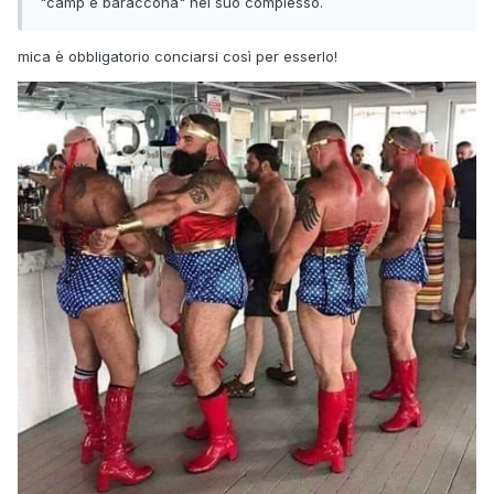
"camp e baraccona" nel suo complesso.
mica è obbligatorio conciarsi così per esserlo!