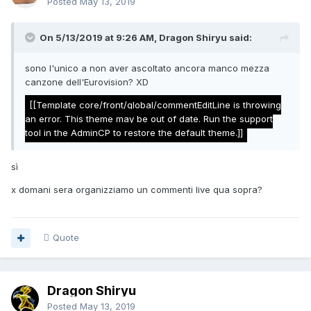
Posted
May 13, 2019
On 5/13/2019 at 9:26 AM, Dragon Shiryu said:
sono l'unico a non aver ascoltato ancora manco mezza
canzone dell'Eurovision? XD
[[Template core/front/global/commentEditLine is throwing
an error. This theme may be out of date. Run the support
tool in the AdminCP to restore the default theme.]]
sì
x domani sera organizziamo un commenti live qua sopra?
Quote
Dragon Shiryu
Posted
May 13, 2019