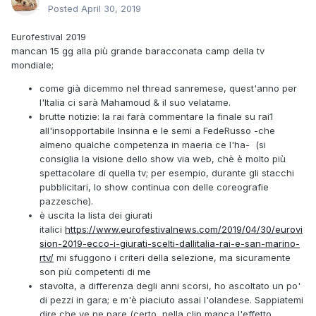
Posted
April 30, 2019
Eurofestival 2019
mancan 15 gg alla più grande baracconata camp della tv
mondiale;
come già dicemmo nel thread sanremese, quest'anno per
l'Italia ci sarà Mahamoud & il suo velatame.
brutte notizie: la rai farà commentare la finale su rai1
all'insopportabile Insinna e le semi a FedeRusso -che
almeno qualche competenza in maeria ce l'ha- (si
consiglia la visione dello show via web, chè è molto più
spettacolare di quella tv; per esempio, durante gli stacchi
pubblicitari, lo show continua con delle coreografie
pazzesche).
è uscita la lista dei giurati
italici
https://www.eurofestivalnews.com/2019/04/30/eurovi
sion-2019-ecco-i-giurati-scelti-dallitalia-rai-e-san-marino-
rtv/
mi sfuggono i criteri della selezione, ma sicuramente
son più competenti di me
stavolta, a differenza degli anni scorsi, ho ascoltato un po'
di pezzi in gara; e m'è piaciuto assai l'olandese. Sappiatemi
dire che ve ne pare (certo, nella clip manca l'effetto