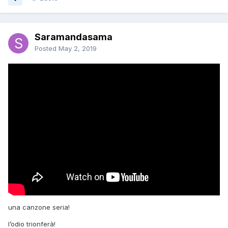
Saramandasama
Posted
May 2, 2019
una canzone seria!
l’odio trionferà!