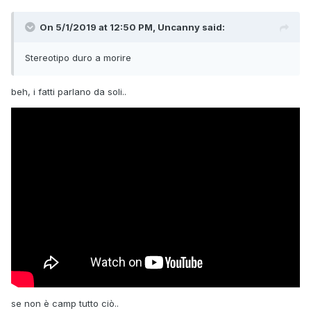
[[Template core/front/global/commentEditLine is throwing
an error. This theme may be out of date. Run the support
On 5/1/2019 at 12:50 PM, Uncanny said:
tool in the AdminCP to restore the default theme.]]
Stereotipo duro a morire
beh, i fatti parlano da soli..
se non è camp tutto ciò..