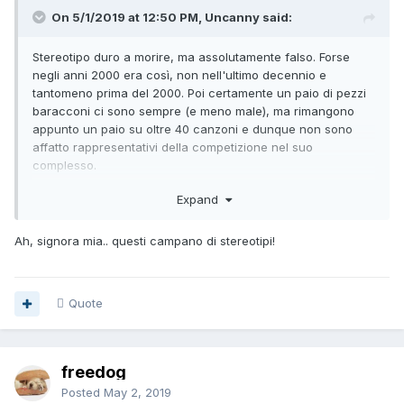
On 5/1/2019 at 12:50 PM, Uncanny said:
Stereotipo duro a morire, ma assolutamente falso. Forse
negli anni 2000 era così, non nell'ultimo decennio e
tantomeno prima del 2000. Poi certamente un paio di pezzi
baracconi ci sono sempre (e meno male), ma rimangono
appunto un paio su oltre 40 canzoni e dunque non sono
affatto rappresentativi della competizione nel suo
complesso.
Quest'anno comunque la mia canzone preferita è quella dei
Expand
Paesi Bassi, Arcade cantata da Duncan Laurence, che è
anche la favorita per la vittoria. La versione live poi è
Ah, signora mia.. questi campano di stereotipi!
ancora meglio di quella studio. Mi piace anche molto
l'Albania, Jonida Maliqi con Ktheju Tokës, anche in questo
caso molto meglio live che studio.
Quote
Cantante più bono senza dubbio l'azero Chingiz, che ha
anche una canzone non male.
Tra l'altro quest'anno come superospite ci sarà Madonna,
freedog
che si esibirà nell'intervallo della finale.
Posted
May 2, 2019