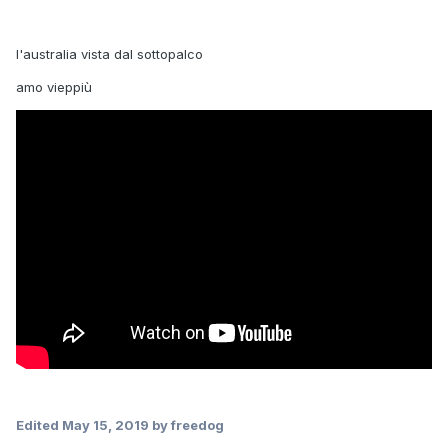
l'australia vista dal sottopalco
amo vieppiù
Edited
May 15, 2019
by freedog