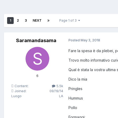
1
2
3
NEXT
Page 1 of 3
Saramandasama
Posted
May 3, 2018
Fare la spesa è da plebei, p
Trovo molto informativo curio
Qual è stata la vostra ultima
6
Dico la mia
Content:
5.5k
Pringles
Joined:
09/19/14
Luogo
LA
Hummus
Pollo
Formaggi: