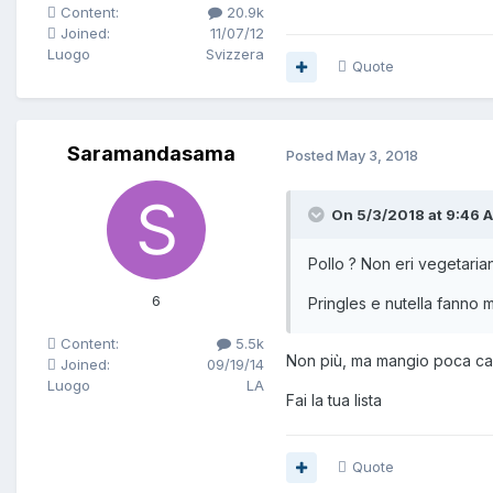
Content:
20.9k
Joined:
11/07/12
Luogo
Svizzera
Quote
Saramandasama
Posted
May 3, 2018
On 5/3/2018 at 9:46 
Pollo ? Non eri vegetaria
6
Pringles e nutella fanno 
Content:
5.5k
Non più, ma mangio poca ca
Joined:
09/19/14
Luogo
LA
Fai la tua lista
Quote