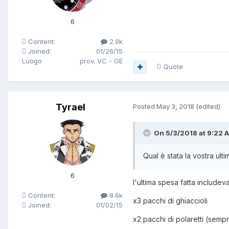
6
Content:
2.9k
Joined:
01/26/15
Luogo
prov. VC - GE
Quote
Tyrael
Posted
May 3, 2018
(edited)
On 5/3/2018 at 9:22 
Qual è stata la vostra ult
6
l'ultima spesa fatta includeva
Content:
8.6k
x3 pacchi di ghiaccioli
Joined:
01/02/15
x2 pacchi di polaretti (semp