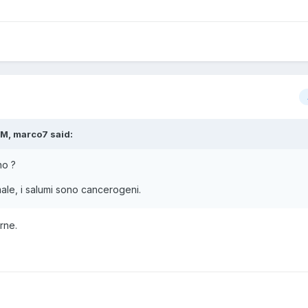
AM, marco7 said:
no ?
male, i salumi sono cancerogeni.
rne.