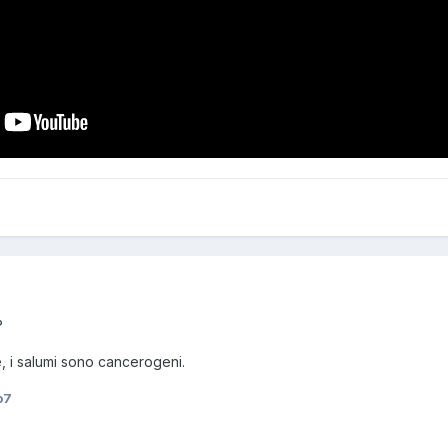
?
e, i salumi sono cancerogeni.
o7