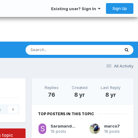
Sign Up
Existing user? Sign In
All Activity
Replies
Created
Last Reply
76
8 yr
8 yr
s
0
TOP POSTERS IN THIS TOPIC
Saramandasama
marco7
19 posts
18 posts
s topic