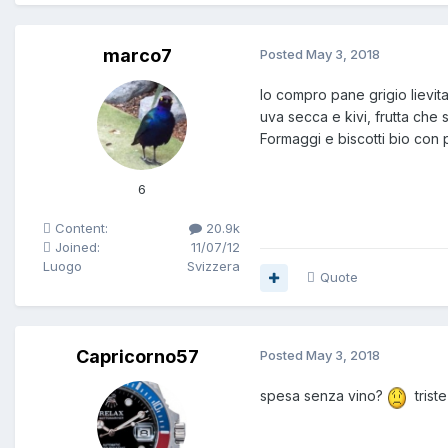
marco7
Posted
May 3, 2018
Io compro pane grigio lievit
uva secca e kivi, frutta che
Formaggi e biscotti bio con
6
Content:
20.9k
Joined:
11/07/12
Luogo
Svizzera
Quote
Capricorno57
Posted
May 3, 2018
spesa senza vino?
triste