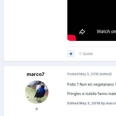
Quote
marco7
Posted
May 3, 2018
(edited)
Pollo ? Non eri vegetariano 
Pringles e nutella fanno mal
Edited
May 3, 2018
by marc
6