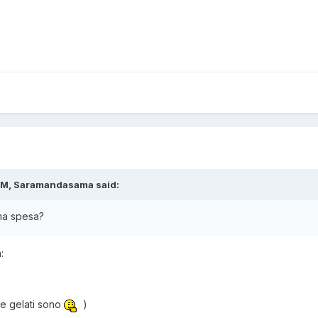
AM, Saramandasama said:
ima spesa?
:
re gelati sono
)