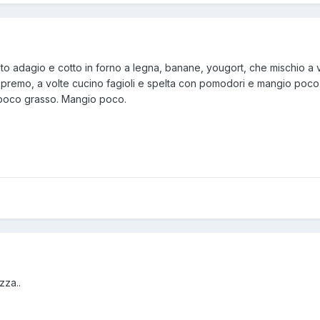
ato adagio e cotto in forno a legna, banane, yougort, che mischio a v
 spremo, a volte cucino fagioli e spelta con pomodori e mangio poco 
 poco grasso. Mangio poco.
zza..