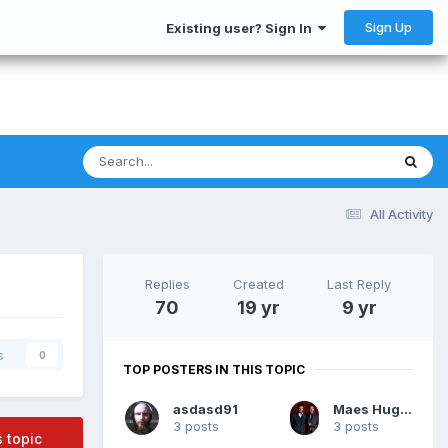
Sign Up
Existing user? Sign In
All Activity
Replies
Created
Last Reply
70
19 yr
9 yr
s
0
TOP POSTERS IN THIS TOPIC
asdasd91
Maes Hughes
3 posts
3 posts
s topic