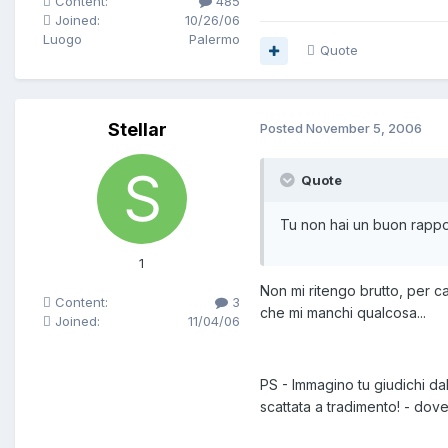
Content:
485
Joined:
10/26/06
Luogo
Palermo
Quote
Stellar
Posted
November 5, 2006
Quote
Tu non hai un buon rappo
1
Non mi ritengo brutto, per c
Content:
3
che mi manchi qualcosa...
Joined:
11/04/06
PS - Immagino tu giudichi da
scattata a tradimento! - dove