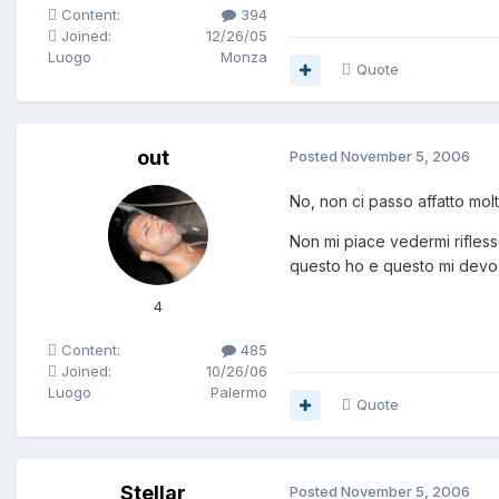
Content:
394
Joined:
12/26/05
Luogo
Monza
Quote
out
Posted
November 5, 2006
No, non ci passo affatto mol
Non mi piace vedermi rifles
questo ho e questo mi devo
4
Content:
485
Joined:
10/26/06
Luogo
Palermo
Quote
Stellar
Posted
November 5, 2006