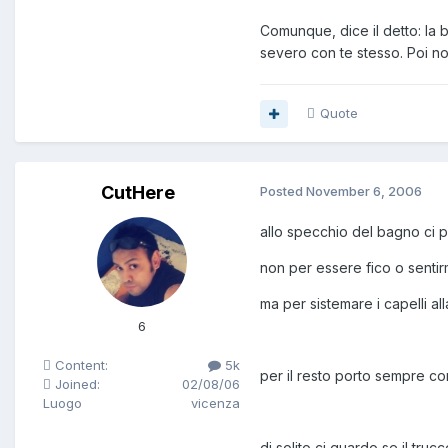
Comunque, dice il detto: la 
severo con te stesso. Poi non
Quote
CutHere
Posted
November 6, 2006
allo specchio del bagno ci p
non per essere fico o sentirm
ma per sistemare i capelli a
6
Content:
5k
per il resto porto sempre c
Joined:
02/08/06
Luogo
vicenza
di solito ci guardo se il tru