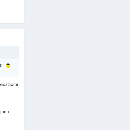
zi!
sensazione
ggono -