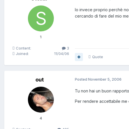
Io invece proprio perchè non
cercando di fare del mio meg
1
Content:
3
Joined:
11/04/06
Quote
out
Posted
November 5, 2006
Tu non hai un buon rapporto
Per rendere accettabile me ci
4