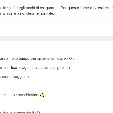
bellezza è negli occhi di chi guarda... Per questo forse dovresti es
 piacere a noi stessi è normale... :)
asso molto tempo per sistemarmi i capelli O.o
i piu' fico (magari ci volesse cosi pco -.-)
lla meno peggio :)
on me uno specchiettino
cco sbava o cose simili XD