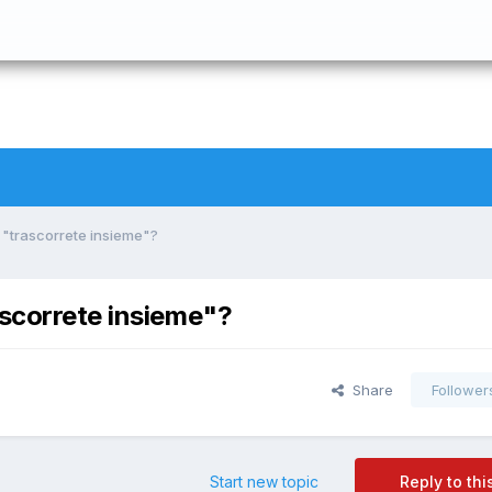
 "trascorrete insieme"?
ascorrete insieme"?
Share
Follower
Start new topic
Reply to thi