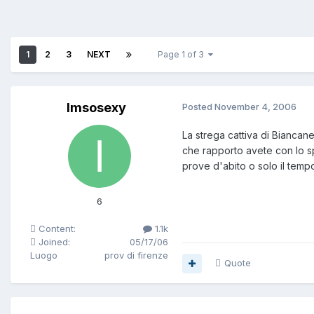
1
2
3
NEXT
Page 1 of 3
Imsosexy
Posted
November 4, 2006
La strega cattiva di Biancan
che rapporto avete con lo spe
prove d'abito o solo il tempo 
6
Content:
1.1k
Joined:
05/17/06
Luogo
prov di firenze
Quote