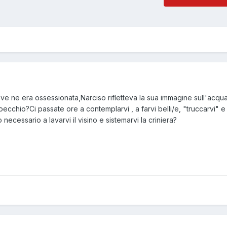
eve ne era ossessionata,Narciso rifletteva la sua immagine sull'acqua
cchio?Ci passate ore a contemplarvi , a farvi belli/e, "truccarvi" e 
necessario a lavarvi il visino e sistemarvi la criniera?