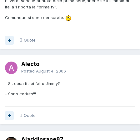
E' vero, sono le puntate della prima serie,anche se il simbolo di
Italia 1 riporta la "prima tv".
Comunque sì sono censurate.
Quote
Alecto
Posted
August 4, 2006
- Sì, cosa ti sei fatto Jimmy?
- Sono caduto!!!
Quote
Aladdinsane87