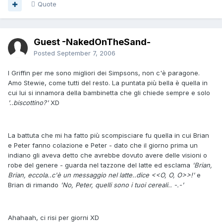
Quote
Guest -NakedOnTheSand-
Posted
September 7, 2006
I Griffin per me sono migliori dei Simpsons, non c'è paragone.
Amo Stewie, come tutti del resto. La puntata più bella è quella in
cui lui si innamora della bambinetta che gli chiede sempre e solo
'..biscottino?'
XD
La battuta che mi ha fatto più scompisciare fu quella in cui Brian
e Peter fanno colazione e Peter - dato che il giorno prima un
indiano gli aveva detto che avrebbe dovuto avere delle visioni o
robe del genere - guarda nel tazzone del latte ed esclama
'Brian,
Brian, eccola..c'è un messaggio nel latte..dice <<O, O, O>>!'
e
Brian di rimando
'No, Peter, quelli sono i tuoi cereali.. -.-'
Ahahaah, ci risi per giorni XD