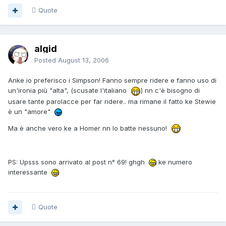
Quote
algid
Posted
August 13, 2006
Anke io preferisco i Simpson! Fanno sempre ridere e fanno uso di
un'ironia più "alta", (scusate l'italiano
) nn c'è bisogno di
usare tante parolacce per far ridere.. ma rimane il fatto ke Stewie
è un "amore"
Ma è anche vero ke a Homer nn lo batte nessuno!
PS: Upsss sono arrivato al post n° 69! ghgh
ke numero
interessante
Quote