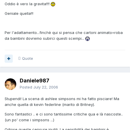
Oddio è vero la gravita!!!!
Geniale quella!!!
Per l'adattamento...finchè qui si pensa che cartoni animato=roba
da bambini dovremo subirci questi scempi...
Quote
Daniele987
Posted
July 22, 2006
Stupendi! La scena di ashlee simpsons mi ha fatto pisciare! Ma
anche quella di kevin federline (marito di Britney).
Sono fantastici .. e ci sono tantissime critiche qua e là nascoste..
(un po' come i simpsons ...)
Odiose queste censure inutili. La sensibilità dei bambini è