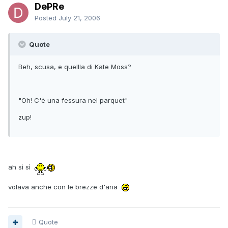
DePRe
Posted
July 21, 2006
Quote
Beh, scusa, e quellla di Kate Moss?
"Oh! C'è una fessura nel parquet"
zup!
ah sì sì
volava anche con le brezze d'aria
Quote