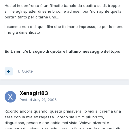
Hostel in confronto è un filmetto banale da quattro soldi, troppo
simile agli splatter di serie b come ad esempio "non aprite quella
porta", tanto per citarne uno...
Insomma non è di quei film che ti rimane impresso, io per lo meno
l'ho già dimenticato
Edit: non c'è bisogno di quotare l'ultimo messaggio del topic
Quote
Xenagirl83
Posted
July 21, 2006
Ricordo ancora quando, questa primavera, lo vidi al cinema una
sera con la mia ex ragazza....credo sia il film più brutto,
disgustoso, pesante che abbia mai visto. Volevo alzarmi e
scappare dal cinema, specie verso la fine, quando c'erano tutte