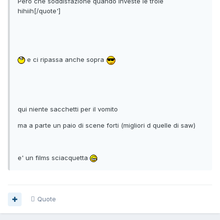
Però che soddisfazione quando investe le troie
hihiih[/quote']
e ci ripassa anche sopra
qui niente sacchetti per il vomito
ma a parte un paio di scene forti (migliori d quelle di saw)
e' un films sciacquetta
Quote