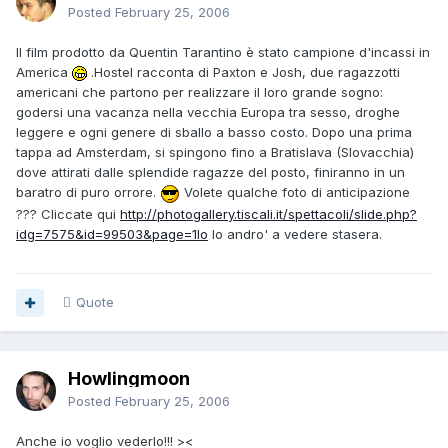
Posted
February 25, 2006
Il film prodotto da Quentin Tarantino è stato campione d'incassi in
America
.Hostel racconta di Paxton e Josh, due ragazzotti
americani che partono per realizzare il loro grande sogno:
godersi una vacanza nella vecchia Europa tra sesso, droghe
leggere e ogni genere di sballo a basso costo. Dopo una prima
tappa ad Amsterdam, si spingono fino a Bratislava (Slovacchia)
dove attirati dalle splendide ragazze del posto, finiranno in un
baratro di puro orrore.
Volete qualche foto di anticipazione
??? Cliccate qui
http://photogallery.tiscali.it/spettacoli/slide.php?
idg=7575&id=99503&page=1Io
lo andro' a vedere stasera.
Quote
Howlingmoon
Posted
February 25, 2006
Anche io voglio vederlo!!! ><