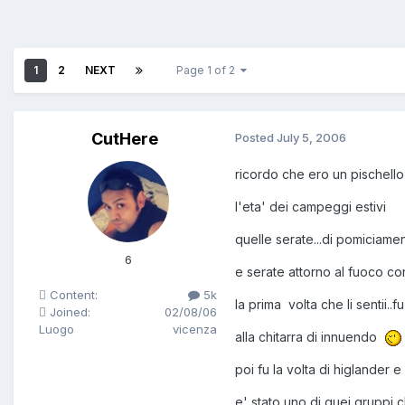
1
2
NEXT
Page 1 of 2
CutHere
Posted
July 5, 2006
ricordo che ero un pischello
l'eta' dei campeggi estivi
quelle serate...di pomiciamen
6
e serate attorno al fuoco con
Content:
5k
la prima volta che li sentii..
Joined:
02/08/06
Luogo
vicenza
alla chitarra di innuendo
poi fu la volta di higlander 
e' stato uno di quei gruppi 