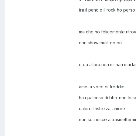
tra il panc e il rock ho perso
ma che ho felicemente ritrova
con show must go on
e da allora non mi han mai l
amo la voce di freddie
ha qualcosa di bho..non lo 
calore..tristezza..amore
non so..riesce a trasmetterm