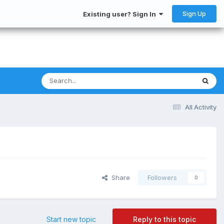
Sign Up
Existing user? Sign In
All Activity
Share
Followers
0
Start new topic
Reply to this topic