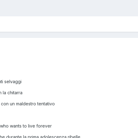
ti selvaggi
 la chitarra
fu con un maldestro tentativo
e who wants to live forever
che durante la prima adolescenza ribelle