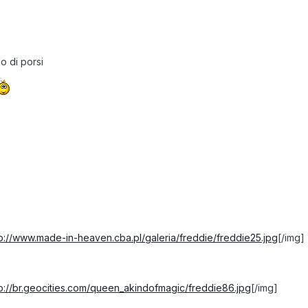
o di porsi
tp://www.made-in-heaven.cba.pl/galeria/freddie/freddie25.jpg
[/img]
tp://br.geocities.com/queen_akindofmagic/freddie86.jpg
[/img]