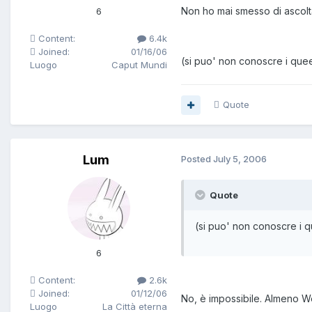
Non ho mai smesso di ascolta
6
Content:
6.4k
Joined:
01/16/06
(si puo' non conoscre i qu
Luogo
Caput Mundi
Quote
Lum
Posted
July 5, 2006
Quote
(si puo' non conoscre i
6
Content:
2.6k
Joined:
01/12/06
No, è impossibile. Almeno W
Luogo
La Città eterna