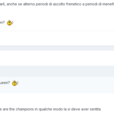
rli, anche se alterno periodi di ascolto frenetico a periodi di menef
een?
)
 queen?
)
e are the champions in qualche modo la si deve aver sentita