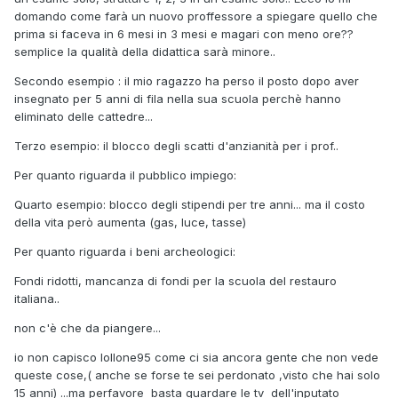
domando come farà un nuovo proffessore a spiegare quello che
prima si faceva in 6 mesi in 3 mesi e magari con meno ore??
semplice la qualità della didattica sarà minore..
Secondo esempio : il mio ragazzo ha perso il posto dopo aver
insegnato per 5 anni di fila nella sua scuola perchè hanno
eliminato delle cattedre...
Terzo esempio: il blocco degli scatti d'anzianità per i prof..
Per quanto riguarda il pubblico impiego:
Quarto esempio: blocco degli stipendi per tre anni... ma il costo
della vita però aumenta (gas, luce, tasse)
Per quanto riguarda i beni archeologici:
Fondi ridotti, mancanza di fondi per la scuola del restauro
italiana..
non c'è che da piangere...
io non capisco lollone95 come ci sia ancora gente che non vede
queste cose,( anche se forse te sei perdonato ,visto che hai solo
15 anni) ...ma perfavore basta guardare le tv dell'inputato