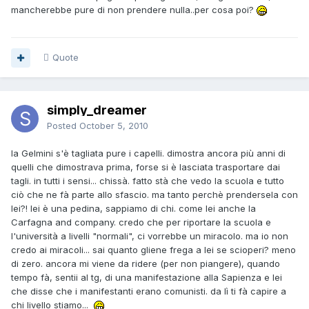
mancherebbe pure di non prendere nulla..per cosa poi?
Quote
simply_dreamer
Posted
October 5, 2010
la Gelmini s'è tagliata pure i capelli. dimostra ancora più anni di
quelli che dimostrava prima, forse si è lasciata trasportare dai
tagli. in tutti i sensi... chissà. fatto stà che vedo la scuola e tutto
ciò che ne fà parte allo sfascio. ma tanto perchè prendersela con
lei?! lei è una pedina, sappiamo di chi. come lei anche la
Carfagna and company. credo che per riportare la scuola e
l'università a livelli "normali", ci vorrebbe un miracolo. ma io non
credo ai miracoli... sai quanto gliene frega a lei se scioperi? meno
di zero. ancora mi viene da ridere (per non piangere), quando
tempo fà, sentii al tg, di una manifestazione alla Sapienza e lei
che disse che i manifestanti erano comunisti. da lì ti fà capire a
chi livello stiamo...