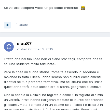
Se vai allo sciopero vacci un pò come preferisci
Quote
ciau87
Posted
October 6, 2010
Il fatto che nel tuo liceo non ci siano stati tagli, comporta che te
sei uno studente molto fortunato...
Però la cosa mi suona strana.. forse te essendo in seconda e
avvendo iniziato il liceo l'anno scorso non subirai cambiamenti
didattici nel tuo percorso formativo.. ma sei sicuro che chi inizia
quest'anno farà le tue stesse ore di storia, geografia e latino??
Che io sappia la Gelmini ha tagliato e come ! Ha tagliato alla mia
università, infatti hanno riorganizzato tutte le lauree accorpando
gli esami.. mate 1 e mate 2 in un esame solo, fisica 1 e fisica 2 in
un esame solo, strutture 1, 2, 3 in un esame solo.. Ecco io mi