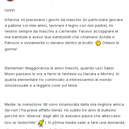
Umhh
Infanzia: mi piacevano i giochi da maschio (in particolare giocare
a pallone coi miei amici, lavorare il legno con mio padre), mi
vestivo sempre da maschio a carnevale. Facevo accoppiare le
mie bambole e avevo due bambolotti che chiamavo Achille e
Patroclo e ovviamente ci davano dentro di brutto
Odiavo le
gonne!
Elementari: Maggioranza di amici maschi, quando uscì Sailor
Moon passavo le ore a farmi le fantasie su Haruka e Michiru. In
quarta elementare ho cominciato a interessarmio al mondo
omosessuale e a leggere cose sul tema.
Medie: la rivelazione. Mi sono innamorata della mia migliore amica
(lei non l'ha presa affatto bene). Ho subito tre anni di bullismo
perché ero 'diversa' dagli altri (e avevano paura che attaccassi
loro la 'lesbichite'
). In p[rima media vado a fare una domanda