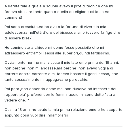
A karate tale e quale,a scuola avevo il prof di tecnica che mi
faceva sballare tanto quanto quella di religione (si lo so no
comment)
Poi sono cresciuto,ed ho avuto la fortuna di vivere la mia
adolescenza nell'età d'oro del bisessualismo (ovvero fa figo dire
di essere bisex).
Ho cominciato a chiedermi come fosse possibile che mi
attraessero entrambi i sessi alle superiori,quindi tardissimo.
Ovviamente non ho mai vissuto il mio lato omo prima dei 18 anni,
non perche' non mi andasse,ma perche' non avevo voglia di
correre contro corrente e mi facevo bastare il gentil sesso, che
tanto sessualmente mi appagavano parecchio.
Poi pero',non capendo come mai non riuscivo ad intessere dei
rapporti piu' profondi con le femminuccie mi sono detto "sta a
vedere che..."
Cosi' a 18 anni ho avuto la mia prima relazione omo e ho scoperto
appunto cosa vuol dire innamorarsi.