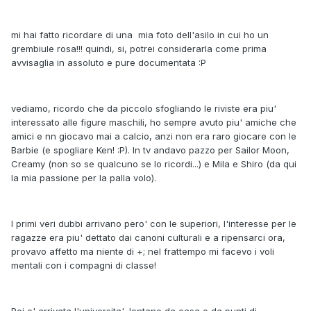
mi hai fatto ricordare di una mia foto dell'asilo in cui ho un
grembiule rosa!!! quindi, si, potrei considerarla come prima
avvisaglia in assoluto e pure documentata :P
vediamo, ricordo che da piccolo sfogliando le riviste era piu'
interessato alle figure maschili, ho sempre avuto piu' amiche che
amici e nn giocavo mai a calcio, anzi non era raro giocare con le
Barbie (e spogliare Ken! :P). In tv andavo pazzo per Sailor Moon,
Creamy (non so se qualcuno se lo ricordi...) e Mila e Shiro (da qui
la mia passione per la palla volo).
I primi veri dubbi arrivano pero' con le superiori, l'interesse per le
ragazze era piu' dettato dai canoni culturali e a ripensarci ora,
provavo affetto ma niente di +; nel frattempo mi facevo i voli
mentali con i compagni di classe!