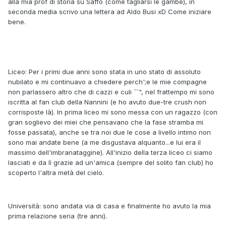
alla mia prof di storia su Saffo (come tagliarsi le gambe), in
seconda media scrivo una lettera ad Aldo Busi xD Come iniziare
bene.
Liceo: Per i primi due anni sono stata in uno stato di assoluto
nubilato e mi continuavo a chiedere perch';e le mie compagne
non parlassero altro che di cazzi e culi ˆˆ", nel frattempo mi sono
iscritta al fan club della Nannini (e ho avuto due-tre crush non
corrisposte là). In prima liceo mi sono messa con un ragazzo (con
gran soglievo dei miei che pensavano che la fase stramba mi
fosse passata), anche se tra noi due le cose a livello intimo non
sono mai andate bene (a me disgustava alquanto...e lui era il
massimo dell'imbranataggine). All'inizio della terza liceo ci siamo
lasciati e da lì grazie ad un'amica (sempre del solito fan club) ho
scoperto l'altra metà del cielo.
Università: sono andata via di casa e finalmente ho avuto la mia
prima relazione seria (tre anni).