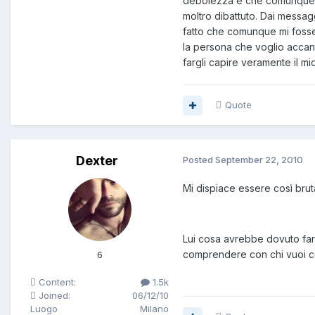
debolezza e che comunque è 
moltro dibattuto. Dai messagg
fatto che comunque mi fosse
la persona che voglio accant
fargli capire veramente il m
Quote
Dexter
Posted
September 22, 2010
Mi dispiace essere così bruta
Lui cosa avrebbe dovuto fare?
comprendere con chi vuoi con
6
Content:
1.5k
Joined:
06/12/10
Luogo
Milano