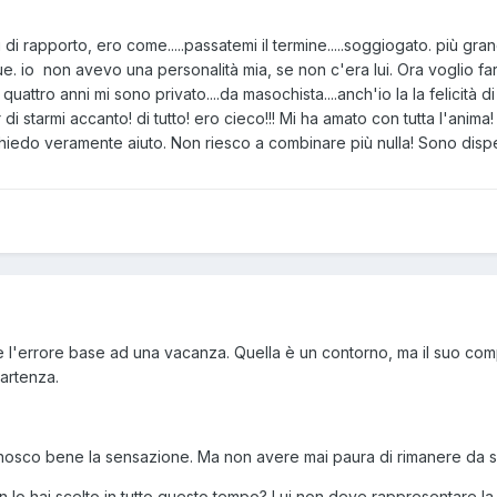
di rapporto, ero come.....passatemi il termine.....soggiogato. più gra
que. io non avevo una personalità mia, se non c'era lui. Ora voglio f
i quattro anni mi sono privato....da masochista....anch'io la la felicit
r di starmi accanto! di tutto! ero cieco!!! Mi ha amato con tutta l'ani
....Chiedo veramente aiuto. Non riesco a combinare più nulla! Sono disp
l'errore base ad una vacanza. Quella è un contorno, ma il suo compo
partenza.
onosco bene la sensazione. Ma non avere mai paura di rimanere da so
n lo hai scelto in tutto questo tempo? Lui non deve rappresentare l