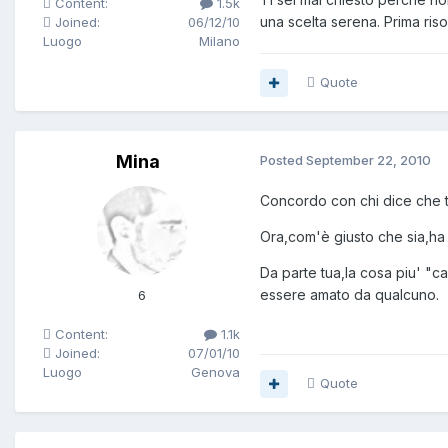
Content:
1.5k
una scelta serena. Prima risolv
Joined:
06/12/10
Luogo
Milano
Quote
Mina
Posted
September 22, 2010
Concordo con chi dice che te
Ora,com'è giusto che sia,ha 
Da parte tua,la cosa piu' "c
essere amato da qualcuno.
6
Content:
1.1k
Joined:
07/01/10
Luogo
Genova
Quote