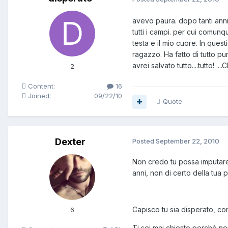
avevo paura. dopo tanti anni 
tutti i campi. per cui comun
testa e il mio cuore. In quest
ragazzo. Ha fatto di tutto pu
avrei salvato tutto....tutto! 
2
Content:
16
Joined:
09/22/10
Quote
Dexter
Posted
September 22, 2010
Non credo tu possa imputare 
anni, non di certo della tua 
Capisco tu sia disperato, c
6
Ti sei mai chiesto perchè no