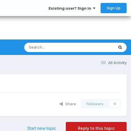
Sign Up
Existing user? Sign In
All Activity
Share
Followers
0
Start new topic
Reply to this topic