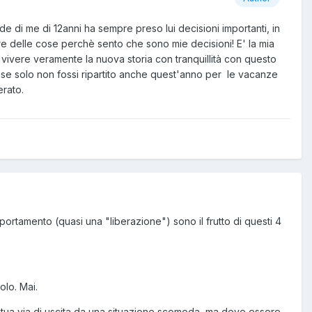
nde di me di 12anni ha sempre preso lui decisioni importanti, in
are delle cose perchè sento che sono mie decisioni! E' la mia
à di vivere veramente la nuova storia con tranquillità con questo
ma! se solo non fossi ripartito anche quest'anno per le vacanze
erato.
rtamento (quasi una "liberazione") sono il frutto di questi 4
lo. Mai.
a tua via di uscita da una situazione scomoda, ma deve essere