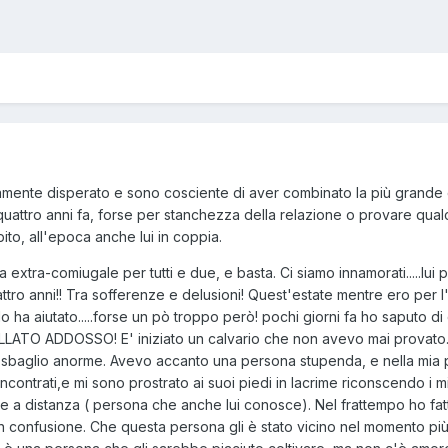
ramente disperato e sono cosciente di aver combinato la più grande 
quattro anni fa, forse per stanchezza della relazione o provare qualc
to, all'epoca anche lui in coppia.
tra-comiugale per tutti e due, e basta. Ci siamo innamorati.....lui p
ttro anni!! Tra sofferenze e delusioni! Quest'estate mentre ero per l
 ha aiutato.....forse un pò troppo però! pochi giorni fa ho saputo di 
ATO ADDOSSO! E' iniziato un calvario che non avevo mai provato. D
 sbaglio anorme. Avevo accanto una persona stupenda, e nella mia pau
 incontrati,e mi sono prostrato ai suoi piedi in lacrime riconscendo i
one a distanza ( persona che anche lui conosce). Nel frattempo ho fa
 in confusione. Che questa persona gli è stato vicino nel momento p