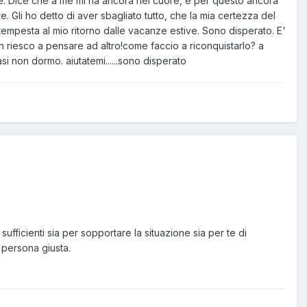
. Dice che a me mi ha ancora nel cuore, e per questo ancora
e. Gli ho detto di aver sbagliato tutto, che la mia certezza del
mpesta al mio ritorno dalle vacanze estive. Sono disperato. E'
n riesco a pensare ad altro!come faccio a riconquistarlo? a
i non dormo. aiutatemi......sono disperato
ufficienti sia per sopportare la situazione sia per te di
 persona giusta.