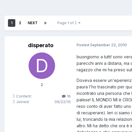
1
2
NEXT
Page 1 of 2
disperato
Posted
September 22, 2010
buongiorno a tutti! sono ve
parecchi anni a distana, ma 
ragazzo che mi ha preso subi
Doveva essere un'eperienza ex
2
paura l'ho trascinato per qua
incontrato una persona che lo
Content:
16
palese! IL MONDO MI è CROLL
Joined:
09/22/10
reso conto di aver fatto uno
di recuperare). Ieri ci siamo
lui, troncando la mia relazi
altro. Mi ha detto che ora è