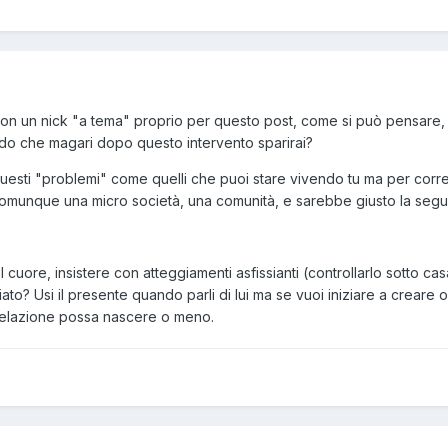
to con un nick "a tema" proprio per questo post, come si può pensare,
ndo che magari dopo questo intervento sparirai?
uesti "problemi" come quelli che puoi stare vivendo tu ma per corr
comunque una micro società, una comunità, e sarebbe giusto la segui
 cuore, insistere con atteggiamenti asfissianti (controllarlo sotto casa
iato? Usi il presente quando parli di lui ma se vuoi iniziare a creare
relazione possa nascere o meno.