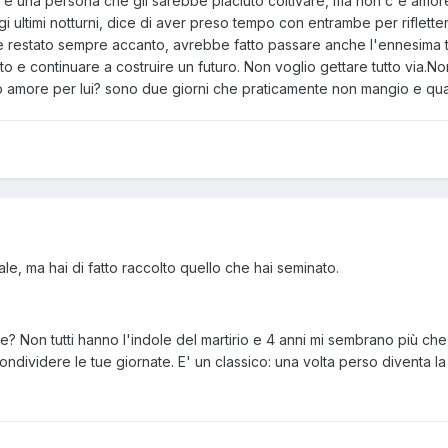
una persona che gli sarebbe piaciuto coltivare, ma non c'è amore
i ultimi notturni, dice di aver preso tempo con entrambe per rifletter
 restato sempre accanto, avrebbe fatto passare anche l'ennesima te
o e continuare a costruire un futuro. Non voglio gettare tutto via.No
io amore per lui? sono due giorni che praticamente non mangio e quas
le, ma hai di fatto raccolto quello che hai seminato.
 Non tutti hanno l'indole del martirio e 4 anni mi sembrano più che s
dividere le tue giornate. E' un classico: una volta perso diventa la