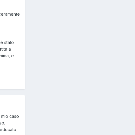
nceramente
è stato
tita a
nima, e
l mio caso
so,
o educato