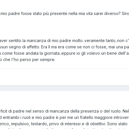
 mio padre fosse stato più presente nella mia vita sarei diverso? Si
aver sentito la mancanza di mio padre molto..veramente tanto..non c'
ssun segno di affetto. Era lì ma era come se non ci fosse, mai una par
 come fosse andata la giornata..eppure io gli volevo un bene dell'a
o che l'ho perso per sempre.
ficit di padre nel senso di mancanza della presenza o del ruolo. Ne
entrambi i ruoli e mio padre è per me un fratello maggiore introver
erico, impulsivo, testardo, privo di interessi e di obiettivi. Sono stat