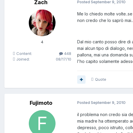
Zach
Posted
September 9, 2010
Me lo chiedo molte volte..se
non credo che lo saprò mai..
Dal mio canto posso dire di 
4
mai alcun tipo di dialogo, ne
Content:
448
pallona, mai una domanda su
Joined:
08/17/10
l'ho capito solamente adess
Quote
Fujimoto
Posted
September 9, 2010
il problema non credo sia de
mia madre ha ottemperato ad 
depresso, poco istruito, coll