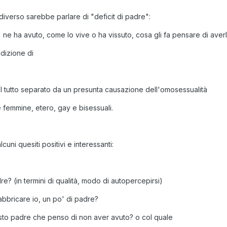
diverso sarebbe parlare di "deficit di padre":
 ne ha avuto, come lo vive o ha vissuto, cosa gli fa pensare di aver
dizione di
l tutto separato da un presunta causazione dell'omosessualità
 e femmine, etero, gay e bisessuali.
uni quesiti positivi e interessanti:
re? (in termini di qualità, modo di autopercepirsi)
abbricare io, un po' di padre?
sto padre che penso di non aver avuto? o col quale