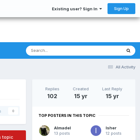
Sign Up
Existing user? Sign In
All Activity
Replies
Created
Last Reply
102
15 yr
15 yr
s
0
TOP POSTERS IN THIS TOPIC
Almadel
Isher
13 posts
12 posts
s topic