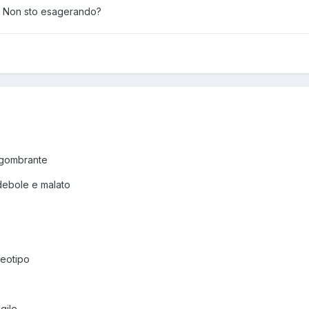
i? Non sto esagerando?
ngombrante
debole e malato
reotipo
gile,