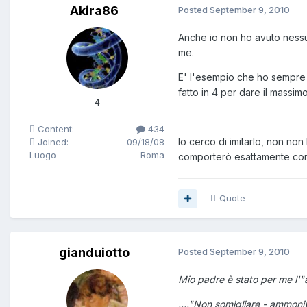
Akira86
Posted
September 9, 2010
Anche io non ho avuto nessun 
me.
E' l'esempio che ho sempre 
fatto in 4 per dare il massimo
4
Content:
434
Io cerco di imitarlo, non non
Joined:
09/18/08
Luogo
Roma
comporterò esattamente come
Quote
gianduiotto
Posted
September 9, 2010
Mio padre è stato per me l'"a
...."Non somigliare - ammoni