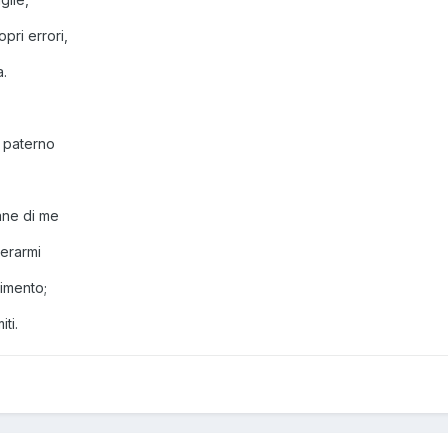
pri errori,
a.
o paterno
vane di me
erarmi
rimento;
iti.