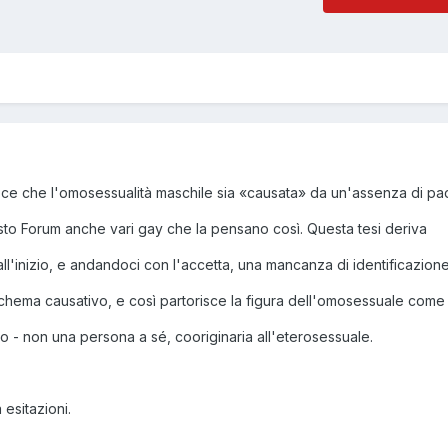
oce che l'omosessualità maschile sia «causata» da un'assenza di pa
esto Forum anche vari gay che la pensano così. Questa tesi deriva
all'inizio, e andandoci con l'accetta, una mancanza di identificazion
schema causativo, e così partorisce la figura dell'omosessuale come
to - non una persona a sé, cooriginaria all'eterosessuale.
 esitazioni.