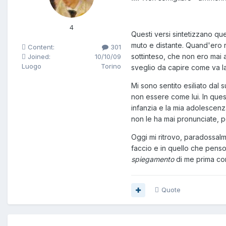
4
Questi versi sintetizzano qu
muto e distante. Quand'ero r
Content:
301
sottinteso, che non ero mai 
Joined:
10/10/09
Luogo
Torino
sveglio da capire come va l
Mi sono sentito esiliato dal 
non essere come lui. In ques
infanzia e la mia adolescenz
non le ha mai pronunciate, per
Oggi mi ritrovo, paradossal
faccio e in quello che penso
spiegamento
di me prima con
Quote