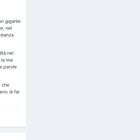
 un gigante
e, nel
astanza
ità nel
 la mia
le parole
o che
rio di far