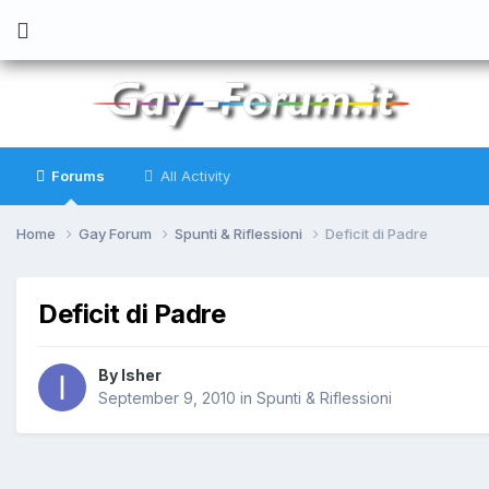
Forums
All Activity
Home
Gay Forum
Spunti & Riflessioni
Deficit di Padre
Deficit di Padre
By
Isher
September 9, 2010
in
Spunti & Riflessioni