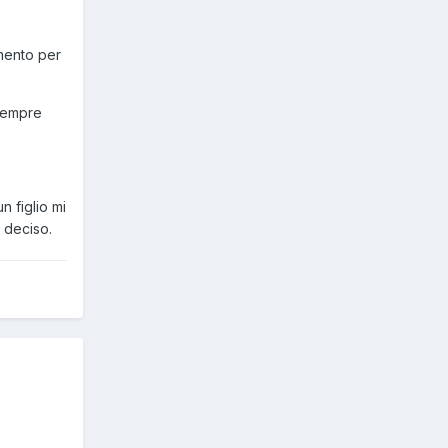
imento per
 sempre
n figlio mi
 deciso.