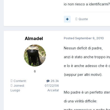
io non riesco a identificarm
Quote
Almadel
Posted
September 9, 2010
Nessun deficit di padre,
anzi è stato anche troppo i
e lo è anche adesso che è 
6
(seppur per altri motivi).
Content:
26.3k
Joined:
07/22/06
Luogo
Arcella!
Mio padre è un perfetto ste
di una virilità difficile:
molto aggressivo e molto fra