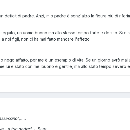
deficit di padre. Anzi, mio padre è senz'altro la figura più di rifer
seguito, un uomo buono ma allo stesso tempo forte e deciso. Si è
 a noi figli, non ci ha mai fatto mancare l'affetto.
 lo nego affatto, per me è un esempio di vita. Se un giorno avrò mai u
 lui è stato con me: buono e gentile, ma allo stato tempo severo e
ssassino",.....
va - a tuo padre".
U Saba