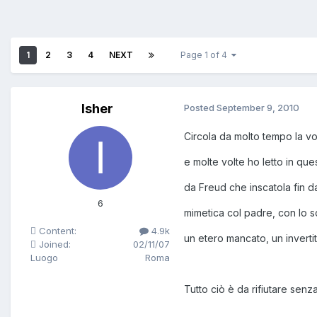
1
2
3
4
NEXT
Page 1 of 4
Isher
Posted
September 9, 2010
Circola da molto tempo la v
e molte volte ho letto in qu
da Freud che inscatola fin d
6
mimetica col padre, con lo 
Content:
4.9k
un etero mancato, un inverti
Joined:
02/11/07
Luogo
Roma
Tutto ciò è da rifiutare senza