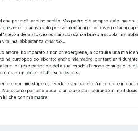
el che per molti anni ho sentito. Mio padre c'è sempre stato, ma era
agazzino mi parlava solo per rammentarmi i miei doveri e farmi capir
all'altezza della situazione: mai abbastanza bravo a scuola, mai abb
a vita, mai abbastanza
maschio
....
suo amore, ho imparato a non chiedergliene, a costruire una mia ident
to ha purtroppo collaborato anche mia madre: per tanti anni durante
a lei mi ha reso partecipe della sua insoddisfazione coniugale: quel
ò erano implicite in tutti i suoi discorsi.
mente e con mio stupore, a vedere sempre di più mio padre in quell
. Nonostante parliamo poco, pian piano sta maturando in me il deside
 lui che con mia madre.