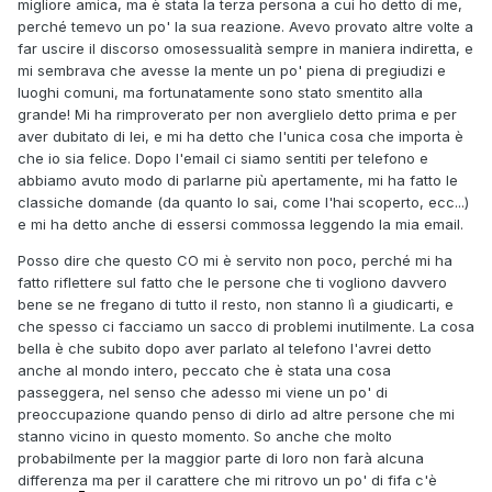
migliore amica, ma è stata la terza persona a cui ho detto di me,
perché temevo un po' la sua reazione. Avevo provato altre volte a
far uscire il discorso omosessualità sempre in maniera indiretta, e
mi sembrava che avesse la mente un po' piena di pregiudizi e
luoghi comuni, ma fortunatamente sono stato smentito alla
grande! Mi ha rimproverato per non averglielo detto prima e per
aver dubitato di lei, e mi ha detto che l'unica cosa che importa è
che io sia felice. Dopo l'email ci siamo sentiti per telefono e
abbiamo avuto modo di parlarne più apertamente, mi ha fatto le
classiche domande (da quanto lo sai, come l'hai scoperto, ecc...)
e mi ha detto anche di essersi commossa leggendo la mia email.
Posso dire che questo CO mi è servito non poco, perché mi ha
fatto riflettere sul fatto che le persone che ti vogliono davvero
bene se ne fregano di tutto il resto, non stanno lì a giudicarti, e
che spesso ci facciamo un sacco di problemi inutilmente. La cosa
bella è che subito dopo aver parlato al telefono l'avrei detto
anche al mondo intero, peccato che è stata una cosa
passeggera, nel senso che adesso mi viene un po' di
preoccupazione quando penso di dirlo ad altre persone che mi
stanno vicino in questo momento. So anche che molto
probabilmente per la maggior parte di loro non farà alcuna
differenza ma per il carattere che mi ritrovo un po' di fifa c'è