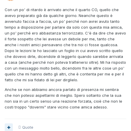
Con un po' di ritardo è arrivato anche il quarto CO, quello che
avevo preparato già da qualche giorno. Neanche questo è
avvenuto faccia a faccia, un po' perché non avrei avuto tanto
tempo a disposizione per parlare da solo con questa mia amica,
un po' perché ero abbastanza terrorizzato. C'è da dire che avevo
il forte sospetto che lei avesse un debole per me, tanto che
anche i nostri amici pensavano che tra noi ci fosse qualcosa.
Dopo le lezioni le ho lasciato un foglio in cui avevo scritto quello
che dovevo dirle, dicendole di leggerlo quando sarebbe arrivata
a casa (anche perché non poteva trattenersi oltre). Mi ha risposto
con un messaggio molto bello, dicendomi fra le altre cose un po'
quello che mi hanno detto gli altri, che è contenta per me e per il
fatto che mi sia fidato di lei per dirglielo.
Anche se non abbiamo ancora parlato di presenza mi sembra
che non potessi aspettarmi di meglio. Spero soltanto che la sua
non sia in un certo senso una reazione forzata, cioè che non le
costi troppo "dovermi" stare vicino come amica adesso.
Quote