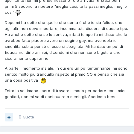
tipo "tanto non mi prende nessuno" c'è arrivata. E' stata per i
primi 5 secondi a ripetere "meglio così, te la passi meglio, meglio
così"
Dopo mi ha detto che quello che conta è che io sia felice, che
agli altri non deve importare, insomma tutti discorsi di questo tipo.
Ha anche detto che se lo sentiva, infatti tempo fa mi disse che le
avrebbe fatto piacere avere un cugino gay, ma avendola io
smentita subito pensò di essersi sbagliata. Mi ha dato un po' di
fiducia nel dirlo ai miei, dicendomi che non sono bigotti e che
sicuramente capiranno.
A parte il momento inziale, in cui ero un po' tentennante, mi sono
sentito molto più tranquillo rispetto al primo CO e penso che sia
una cosa positiva
Entro la settimana spero di trovare il modo per parlare con i miei
genitori, non mi va di continuare a mentirgli. Speriamo bene.
Quote