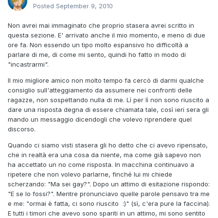
Posted
September 9, 2010
Non avrei mai immaginato che proprio stasera avrei scritto in
questa sezione. E' arrivato anche il mio momento, e meno di due
ore fa. Non essendo un tipo molto espansivo ho difficoltà a
parlare di me, di come mi sento, quindi ho fatto in modo di
"incastrarmi".
Il mio migliore amico non molto tempo fa cercò di darmi qualche
consiglio sull'atteggiamento da assumere nei confronti delle
ragazze, non sospettando nulla di me. Lì per lì non sono riuscito a
dare una risposta degna di essere chiamata tale, così ieri sera gli
mando un messaggio dicendogli che volevo riprendere quel
discorso.
Quando ci siamo visti stasera gli ho detto che ci avevo ripensato,
che in realtà era una cosa da niente, ma come già sapevo non
ha accettato un no come risposta. In macchina continuavo a
ripetere che non volevo parlarne, finché lui mi chiede
scherzando: "Ma sei gay?". Dopo un attimo di esitazione rispondo:
"E se lo fossi?". Mentre pronunciavo quelle parole pensavo tra me
e me: "ormai è fatta, ci sono riuscito :)" (sì, c'era pure la faccina).
E tutti i timori che avevo sono spariti in un attimo, mi sono sentito