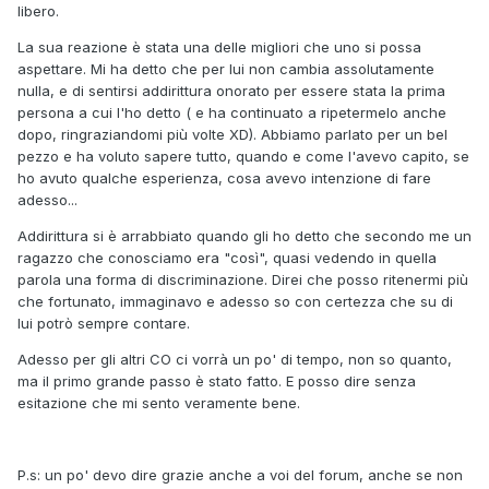
libero.
La sua reazione è stata una delle migliori che uno si possa
aspettare. Mi ha detto che per lui non cambia assolutamente
nulla, e di sentirsi addirittura onorato per essere stata la prima
persona a cui l'ho detto ( e ha continuato a ripetermelo anche
dopo, ringraziandomi più volte XD). Abbiamo parlato per un bel
pezzo e ha voluto sapere tutto, quando e come l'avevo capito, se
ho avuto qualche esperienza, cosa avevo intenzione di fare
adesso...
Addirittura si è arrabbiato quando gli ho detto che secondo me un
ragazzo che conosciamo era "così", quasi vedendo in quella
parola una forma di discriminazione. Direi che posso ritenermi più
che fortunato, immaginavo e adesso so con certezza che su di
lui potrò sempre contare.
Adesso per gli altri CO ci vorrà un po' di tempo, non so quanto,
ma il primo grande passo è stato fatto. E posso dire senza
esitazione che mi sento veramente bene.
P.s: un po' devo dire grazie anche a voi del forum, anche se non