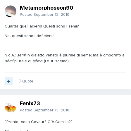
Metamorphoseon90
Posted
September 12, 2010
Guarda quell'albero! Questi sono i semi?
No, questi sono i deficienti!
N.d.A.:
sémi
in dialetto veneto è plurale di seme; ma è omografo a
sémi
plurale di
sémo
(i.e. it. scemo)
Quote
Fenix73
Posted
September 13, 2010
"Pronto, casa Cavour? C'è Camillo?"