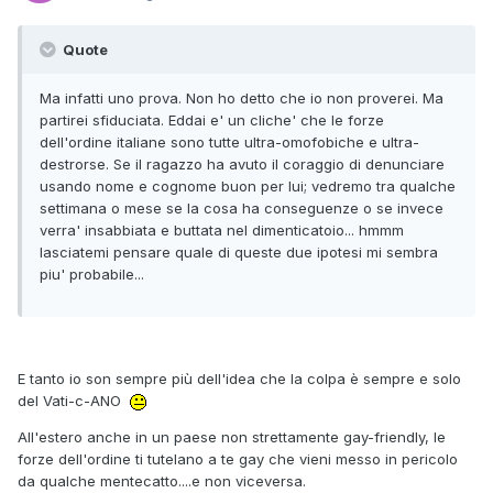
Quote
Ma infatti uno prova. Non ho detto che io non proverei. Ma
partirei sfiduciata. Eddai e' un cliche' che le forze
dell'ordine italiane sono tutte ultra-omofobiche e ultra-
destrorse. Se il ragazzo ha avuto il coraggio di denunciare
usando nome e cognome buon per lui; vedremo tra qualche
settimana o mese se la cosa ha conseguenze o se invece
verra' insabbiata e buttata nel dimenticatoio... hmmm
lasciatemi pensare quale di queste due ipotesi mi sembra
piu' probabile...
E tanto io son sempre più dell'idea che la colpa è sempre e solo
del Vati-c-ANO
All'estero anche in un paese non strettamente gay-friendly, le
forze dell'ordine ti tutelano a te gay che vieni messo in pericolo
da qualche mentecatto....e non viceversa.