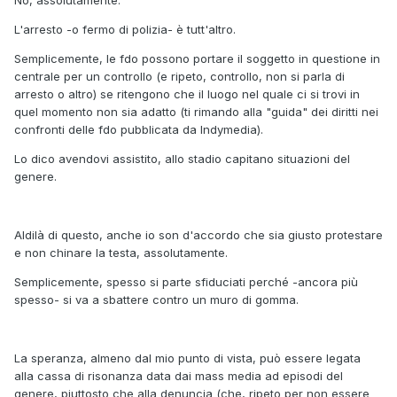
No, assolutamente.
L'arresto -o fermo di polizia- è tutt'altro.
Semplicemente, le fdo possono portare il soggetto in questione in
centrale per un controllo (e ripeto, controllo, non si parla di
arresto o altro) se ritengono che il luogo nel quale ci si trovi in
quel momento non sia adatto (ti rimando alla "guida" dei diritti nei
confronti delle fdo pubblicata da Indymedia).
Lo dico avendovi assistito, allo stadio capitano situazioni del
genere.
Aldilà di questo, anche io son d'accordo che sia giusto protestare
e non chinare la testa, assolutamente.
Semplicemente, spesso si parte sfiduciati perché -ancora più
spesso- si va a sbattere contro un muro di gomma.
La speranza, almeno dal mio punto di vista, può essere legata
alla cassa di risonanza data dai mass media ad episodi del
genere, piuttosto che alla denuncia (che, ripeto per non essere