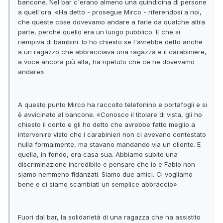
bancone. Nel bar c'erano almeno una quindicina di persone
a quell'ora. «Ha detto - prosegue Mirco - riferendosi a noi,
che queste cose dovevamo andare a farle da qualche altra
parte, perché quello era un luogo pubblico. E che si
riempiva di bambini. Io ho chiesto se l'avrebbe detto anche
a un ragazzo che abbracciava una ragazza e il carabiniere,
a voce ancora più alta, ha ripetuto che ce ne dovevamo
andare».
A questo punto Mirco ha raccolto telefonino e portafogli e si
è avvicinato al bancone. «Conosco il titolare di vista, gli ho
chiesto il conto e gli ho detto che avrebbe fatto meglio a
intervenire visto che i carabinieri non ci avevano contestato
nulla formalmente, ma stavano mandando via un cliente. E
quella, in fondo, era casa sua. Abbiamo subito una
discriminazione incredibile e pensare che io e Fabio non
siamo nemmeno fidanzati. Siamo due amici. Ci vogliamo
bene e ci siamo scambiati un semplice abbraccio».
Fuori dal bar, la solidarietà di una ragazza che ha assistito