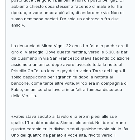
posto dove vengono i bambini e non un posto per gay. Gli
abbiamo chiesto cosa stessimo facendo di male e lui ha
ripetuto, a voce ancora più alta, di andarcene via. Non ci
siamo nemmeno baciati. Era solo un abbraccio fra due
amici».
La denuncia di Mirco Vigni, 22 anni, ha fatto in poche ore il
giro di Viareggio. Dove questa mattina, verso le 5.30, al bar
da Cusimano in via San Francesco stava facendo colazione
assieme a un amico dopo avere lavorato tutta la notte al
Priscilla Caffè, un locale gay della vicina Torre del Lago. Il
solito cappuccino per sgranchirsi dopo la nottata al
bancone, come tante altre volte. Mirco era in compagnia di
Fabio, un amico che lavora in un'altra famosa discoteca
della Versilia.
«Fabio stava seduto al tavolo e io ero in piedi alle sue
spalle. L'ho abbracciato. Siamo solo amici. Nel bar c'erano
quattro carabinieri in divisa, seduti qualche tavolo più in là».
Uno dei quattro ha parlato a voce alta, rivolto verso il