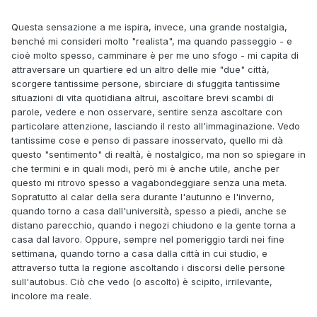
Questa sensazione a me ispira, invece, una grande nostalgia,
benché mi consideri molto "realista", ma quando passeggio - e
cioè molto spesso, camminare è per me uno sfogo - mi capita di
attraversare un quartiere ed un altro delle mie "due" città,
scorgere tantissime persone, sbirciare di sfuggita tantissime
situazioni di vita quotidiana altrui, ascoltare brevi scambi di
parole, vedere e non osservare, sentire senza ascoltare con
particolare attenzione, lasciando il resto all'immaginazione. Vedo
tantissime cose e penso di passare inosservato, quello mi dà
questo "sentimento" di realtà, è nostalgico, ma non so spiegare in
che termini e in quali modi, però mi è anche utile, anche per
questo mi ritrovo spesso a vagabondeggiare senza una meta.
Sopratutto al calar della sera durante l'autunno e l'inverno,
quando torno a casa dall'università, spesso a piedi, anche se
distano parecchio, quando i negozi chiudono e la gente torna a
casa dal lavoro. Oppure, sempre nel pomeriggio tardi nei fine
settimana, quando torno a casa dalla città in cui studio, e
attraverso tutta la regione ascoltando i discorsi delle persone
sull'autobus. Ciò che vedo (o ascolto) è scipito, irrilevante,
incolore ma reale.