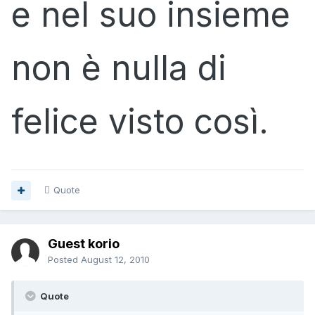
e nel suo insieme
non è nulla di
felice visto così.
Quote
Guest korio
Posted
August 12, 2010
Quote