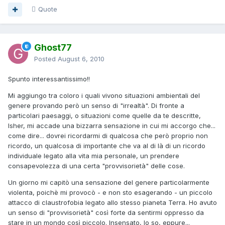
Quote
Ghost77
Posted
August 6, 2010
Spunto interessantissimo!!
Mi aggiungo tra coloro i quali vivono situazioni ambientali del
genere provando però un senso di "irrealtà". Di fronte a
particolari paesaggi, o situazioni come quelle da te descritte,
Isher, mi accade una bizzarra sensazione in cui mi accorgo che...
come dire... dovrei ricordarmi di qualcosa che però proprio non
ricordo, un qualcosa di importante che va al di là di un ricordo
individuale legato alla vita mia personale, un prendere
consapevolezza di una certa "provvisorietà" delle cose.
Un giorno mi capitò una sensazione del genere particolarmente
violenta, poichè mi provocò - e non sto esagerando - un piccolo
attacco di claustrofobia legato allo stesso pianeta Terra. Ho avuto
un senso di "provvisorietà" così forte da sentirmi oppresso da
stare in un mondo così piccolo. Insensato, lo so, eppure...