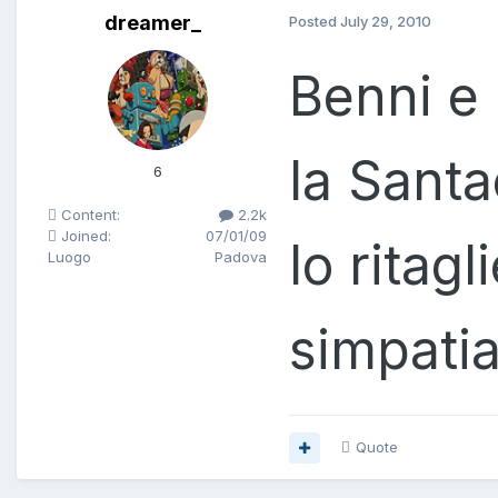
dreamer_
Posted
July 29, 2010
Benni e 
la Santa
6
Content:
2.2k
Joined:
07/01/09
lo ritag
Luogo
Padova
simpati
Quote