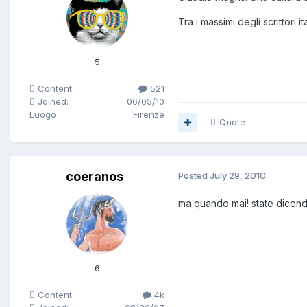
Tra i massimi degli scrittori
5
Content:
521
Joined:
06/05/10
Luogo
Firenze
Quote
coeranos
Posted
July 29, 2010
ma quando mai! state dicendo
6
Content:
4k