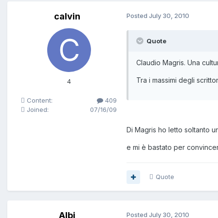
calvin
Posted
July 30, 2010
Quote
Claudio Magris. Una cultu
Tra i massimi degli scritt
4
Content:
409
Joined:
07/16/09
Di Magris ho letto soltanto u
e mi è bastato per convincer
Quote
Albi
Posted
July 30, 2010