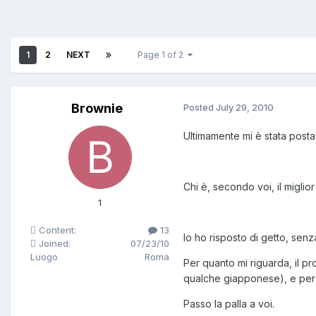
1
2
NEXT
Page 1 of 2
Brownie
Posted
July 29, 2010
Ultimamente mi è stata post
Chi è, secondo voi, il miglior
1
Content:
13
Io ho risposto di getto, sen
Joined:
07/23/10
Luogo
Roma
Per quanto mi riguarda, il pr
qualche giapponese), e per qu
Passo la palla a voi.