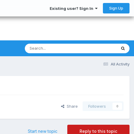
Sign Up
Existing user? Sign In
All Activity
Share
Followers
0
Start new topic
Reply to this topic