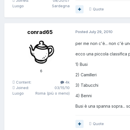
Joined:
08/20/07
Luogo
Sardegna
Quote
conrad65
Posted
July 29, 2010
per me non c'è... non c'è uno
ecco una piccola classifica
1) Busi
6
2) Camilleri
Content:
4k
3) Tabucchi
Joined:
03/15/10
Luogo
Roma (più o meno)
4) Benni
Busi è una spanna sopra... 
Quote