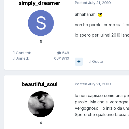
simply_dreamer
Posted
July 21, 2010
ahhahahah
non ho parole. credo sia il cald
lo spero per lui.nel 2010 la
5
Content:
548
Joined:
06/18/10
Quote
beautiful_soul
Posted
July 21, 2010
Io non capisco come una pers
parole . Ma che si vergognass
vergognoso . Io inizio da una
Spero che qualcuno faccia q
4