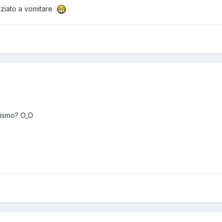
niziato a vomitare
scismo? O_O