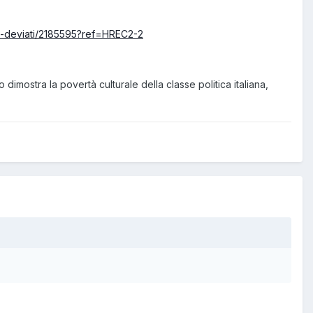
i-e-deviati/2185595?ref=HREC2-2
 dimostra la povertà culturale della classe politica italiana,