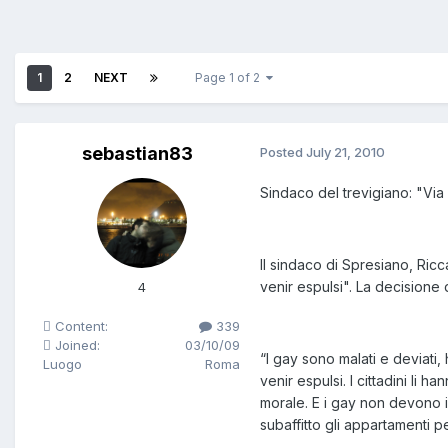
1
2
NEXT
Page 1 of 2
sebastian83
Posted
July 21, 2010
Sindaco del trevigiano: "Via 
Il sindaco di Spresiano, Ric
venir espulsi". La decisione 
4
Content:
339
Joined:
03/10/09
“I gay sono malati e deviati
Luogo
Roma
venir espulsi. I cittadini li
morale. E i gay non devono in
subaffitto gli appartamenti p