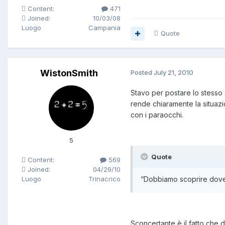
Content:
471
Joined:
10/03/08
Luogo
Campania
Quote
WistonSmith
Posted
July 21, 2010
Stavo per postare lo stesso 
rende chiaramente la situazi
con i paraocchi.
5
Quote
Content:
569
Joined:
04/29/10
Luogo
Trinacrico
“Dobbiamo scoprire dove s
Sconcertante è il fatto che d