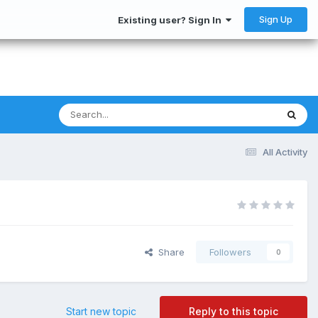
Sign Up
Existing user? Sign In
All Activity
Share
Followers
0
Start new topic
Reply to this topic