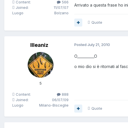
Content:
566
Arrivato a questa frase ho i
Joined:
11/07/07
Luogo
Bolzano
Quote
Illeaniz
Posted
July 21, 2010
O__________O
o mio dio si è ritornati al fa
5
Content:
888
Joined:
06/07/09
Luogo
Milano-Bisceglie
Quote