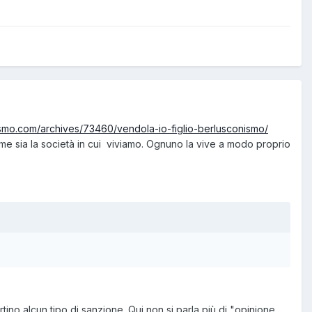
tismo.com/archives/73460/vendola-io-figlio-berlusconismo/
me sia la società in cui viviamo. Ognuno la vive a modo proprio
tino alcun tipo di sanzione. Qui non si parla più di "opinione