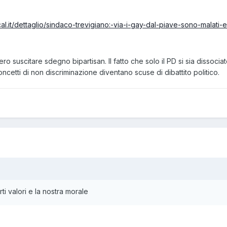
ocal.it/dettaglio/sindaco-trevigiano:-via-i-gay-dal-piave-sono-malat
 suscitare sdegno bipartisan. Il fatto che solo il PD si sia dissociato
cetti di non discriminazione diventano scuse di dibattito politico.
 valori e la nostra morale