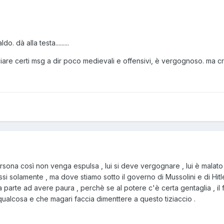
o. dà alla testa.........
nciare certi msg a dir poco medievali e offensivi, è vergognoso. ma 
ona così non venga espulsa , lui si deve vergognare , lui è malato 
i solamente , ma dove stiamo sotto il governo di Mussolini e di Hitle
 parte ad avere paura , perchè se al potere c'è certa gentaglia , il 
ualcosa e che magari faccia dimenttere a questo tiziaccio .