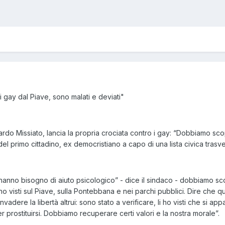
i gay dal Piave, sono malati e deviati"
cardo Missiato, lancia la propria crociata contro i gay: “Dobbiamo sc
del primo cittadino, ex democristiano a capo di una lista civica trasver
, hanno bisogno di aiuto psicologico” - dice il sindaco - dobbiamo sc
 hanno visti sul Piave, sulla Pontebbana e nei parchi pubblici. Dire 
vadere la libertà altrui: sono stato a verificare, li ho visti che si 
er prostituirsi. Dobbiamo recuperare certi valori e la nostra morale”.