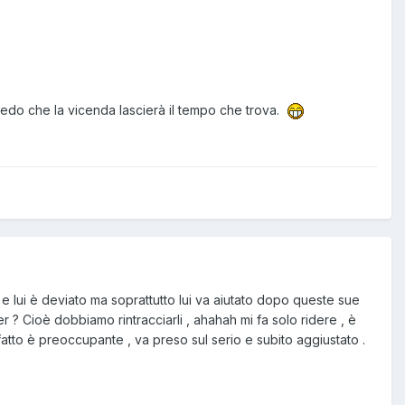
credo che la vicenda lascierà il tempo che trova.
e lui è deviato ma soprattutto lui va aiutato dopo queste sue
r ? Cioè dobbiamo rintracciarli , ahahah mi fa solo ridere , è
fatto è preoccupante , va preso sul serio e subito aggiustato .