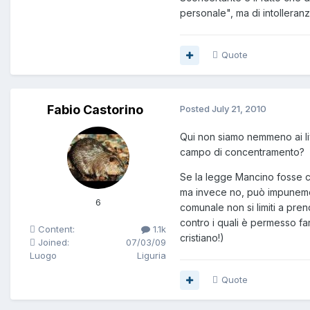
personale", ma di intolleranz
Quote
Fabio Castorino
Posted
July 21, 2010
Qui non siamo nemmeno ai live
campo di concentramento?
Se la legge Mancino fosse c
ma invece no, può impunemen
6
comunale non si limiti a prend
contro i quali è permesso fa
Content:
1.1k
cristiano!)
Joined:
07/03/09
Luogo
Liguria
Quote