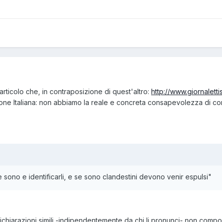
articolo che, in contraposizione di quest'altro:
http://www.giornalet
one Italiana: non abbiamo la reale e concreta consapevolezza di co
ono e identificarli, e se sono clandestini devono venir espulsi"
ichiarazioni simili -indipendentemente da chi li pronunci- non compor