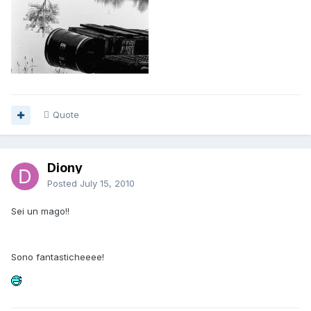
Quote
Diony
Posted
July 15, 2010
Sei un mago!!
Sono fantasticheeee!