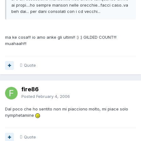
ai propi....ho sempre manson nelle orecchie...facci caso..va
beh dai... per dani consolati con i cd vecchi...
ma ke cosa!!! io amo anke gli ultimi!! :) :) GILDED COUNT!!!
muahaah!!!
Quote
fire86
Posted
February 4, 2006
Dal poco che ho sentito non mi piacciono molto, mi piace solo
nymphetamine
Quote