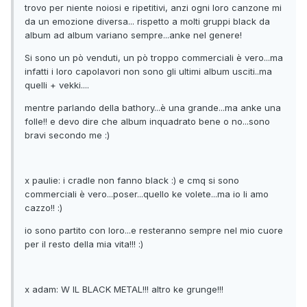
trovo per niente noiosi e ripetitivi, anzi ogni loro canzone mi
da un emozione diversa... rispetto a molti gruppi black da
album ad album variano sempre...anke nel genere!
Si sono un pò venduti, un pò troppo commerciali è vero...ma
infatti i loro capolavori non sono gli ultimi album usciti..ma
quelli + vekki....
mentre parlando della bathory...è una grande...ma anke una
folle!! e devo dire che album inquadrato bene o no...sono
bravi secondo me :)
x paulie: i cradle non fanno black :) e cmq si sono
commerciali è vero...poser...quello ke volete...ma io li amo
cazzo!! :)
io sono partito con loro...e resteranno sempre nel mio cuore
per il resto della mia vita!!! :)
x adam: W IL BLACK METAL!!! altro ke grunge!!!