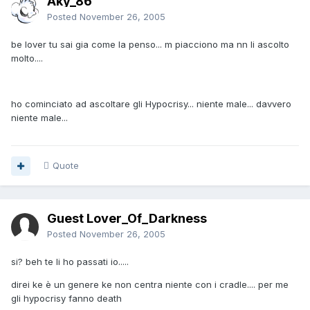
Aky_86
Posted
November 26, 2005
be lover tu sai gia come la penso... m piacciono ma nn li ascolto
molto....
ho cominciato ad ascoltare gli Hypocrisy... niente male... davvero
niente male...
Quote
Guest Lover_Of_Darkness
Posted
November 26, 2005
si? beh te li ho passati io.....
direi ke è un genere ke non centra niente con i cradle.... per me
gli hypocrisy fanno death