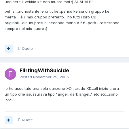
uccidere il vekkio ke non muore mai :) AHAHAH!!!!
beh si....nonostante le critiche...penso ke sia un gruppo ke
merita.... è il mio gruppo preferito....ho tutti i loro CD
originali....alcuni presi di seconda mano a 6€...però....resteranno
sempre nel mio cuore :)
Quote
FlirtingWithSuicide
Posted
November 25, 2005
Io ho ascoltato una sola canzone :-O ..credo XD...all inizio c era
un tipo che ssussurava tipo "angel, dark angel.." etc etc...sono
loro??:|
Quote