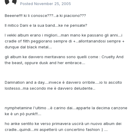
Posted
November 25, 2005
Beeene!!!! ki li conosce???...a ki piaciono???
Il mitico Dani e la sua band....ke ne pensate?
I vekki album erano i migliori....man mano ke passano gli anni....i
cradle of filth peggiorano sempre di +...allontanandosi sempre +
dunque dal black metal....
gli album ke davvero meritavano sono quelli come : Cruelty And
the beast, oppure dusk and her embrace....
Damnation and a day.....invece è davvero orribile.....io lo ascolto
lostesso...ma secondo me è davvero deludente...
nymphetamine l'ultimo ...è carino dai....apparte la decima canzone
ke è un pò punk!!!....
ho anke sentito ke verso primavera uscirà un nuovo album dei
cradle...quindi....mi aspetterò un concertino fashion :) ....