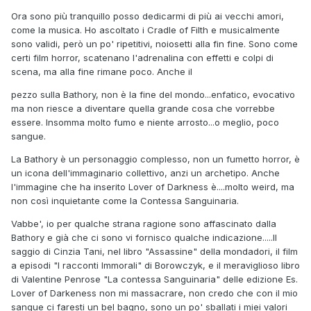
Ora sono più tranquillo posso dedicarmi di più ai vecchi amori,
come la musica. Ho ascoltato i Cradle of Filth e musicalmente
sono validi, però un po' ripetitivi, noiosetti alla fin fine. Sono come
certi film horror, scatenano l'adrenalina con effetti e colpi di
scena, ma alla fine rimane poco. Anche il
pezzo sulla Bathory, non è la fine del mondo...enfatico, evocativo
ma non riesce a diventare quella grande cosa che vorrebbe
essere. Insomma molto fumo e niente arrosto...o meglio, poco
sangue.
La Bathory è un personaggio complesso, non un fumetto horror, è
un icona dell'immaginario collettivo, anzi un archetipo. Anche
l'immagine che ha inserito Lover of Darkness è....molto weird, ma
non così inquietante come la Contessa Sanguinaria.
Vabbe', io per qualche strana ragione sono affascinato dalla
Bathory e già che ci sono vi fornisco qualche indicazione.....Il
saggio di Cinzia Tani, nel libro "Assassine" della mondadori, il film
a episodi "I racconti Immorali" di Borowczyk, e il meraviglioso libro
di Valentine Penrose "La contessa Sanguinaria" delle edizione Es.
Lover of Darkeness non mi massacrare, non credo che con il mio
sangue ci faresti un bel bagno, sono un po' sballati i miei valori