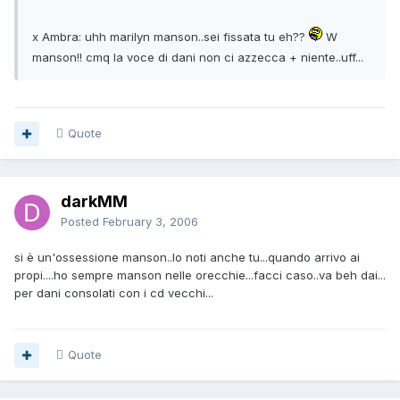
x Ambra: uhh marilyn manson..sei fissata tu eh??
W
manson!! cmq la voce di dani non ci azzecca + niente..uff...
Quote
darkMM
Posted
February 3, 2006
si è un'ossessione manson..lo noti anche tu...quando arrivo ai
propi....ho sempre manson nelle orecchie...facci caso..va beh dai...
per dani consolati con i cd vecchi...
Quote