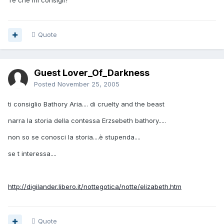
Te che mi consigli?
Quote
Guest Lover_Of_Darkness
Posted
November 25, 2005
ti consiglio Bathory Aria.... di cruelty and the beast
narra la storia della contessa Erzsebeth bathory.....
non so se conosci la storia....è stupenda....
se t interessa....
http://digilander.libero.it/nottegotica/notte/elizabeth.htm
Quote