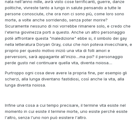
nata nell'anno mille, avrà visto cose terrificanti, guerre, danze
politiche, vivreste tanto a lungo in salute pensando a tutte le
persone conosciute, che ora non ci sono più, come loro sono
morte, a volte anche sorridendo, senza poter morire?
Sicuramente nessuno di noi vorrebbe rimanere solo, e credo che
l'eterna giovinezza porti a questo. Anche un altro personaggio
potè affrontare questa "maledizione" ebbe si, il simbolo dei gay
nella letteratura Doryan Gray, colui che non poteva invecchiare, e
proprio per questo motivo iniziò una vita di folli amori e
perversioni, sarà appagante all'inizio....ma poi? il personaggio
perde gusto nel continuare quella vita, diventa noiosa....
Purtroppo ogni cosa deve avere la propria fine, per esempio gli
scherzi, alla lunga diventano fastidiosi, così anche la vita, alla
lunga diventa noiosa.
Infine una cosa a cui tempo precisare, il termine vita esiste nel
momento in cui esiste il termine morte, uno esiste perchè esiste
l'altro, senza l'uno non può esistere l'altro.