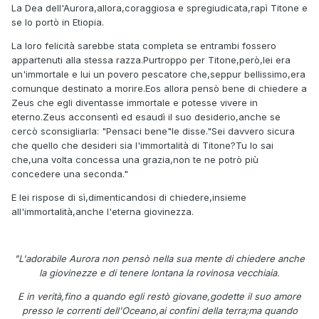
La Dea dell'Aurora,allora,coraggiosa e spregiudicata,rapì Titone e
se lo portò in Etiopia.
La loro felicità sarebbe stata completa se entrambi fossero
appartenuti alla stessa razza.Purtroppo per Titone,però,lei era
un'immortale e lui un povero pescatore che,seppur bellissimo,era
comunque destinato a morire.Eos allora pensò bene di chiedere a
Zeus che egli diventasse immortale e potesse vivere in
eterno.Zeus acconsentì ed esaudì il suo desiderio,anche se
cercò sconsigliarla: "Pensaci bene"le disse."Sei davvero sicura
che quello che desideri sia l'immortalità di Titone?Tu lo sai
che,una volta concessa una grazia,non te ne potrò più
concedere una seconda."
E lei rispose di sì,dimenticandosi di chiedere,insieme
all'immortalità,anche l'eterna giovinezza.
"L'adorabile Aurora non pensò nella sua mente di chiedere anche
la giovinezze e di tenere lontana la rovinosa vecchiaia.
E in verità,fino a quando egli restò giovane,godette il suo amore
presso le correnti dell'Oceano,ai confini della terra;ma quando