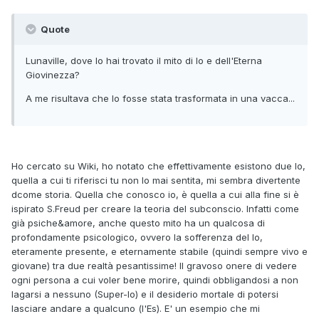
Quote
Lunaville, dove lo hai trovato il mito di Io e dell'Eterna
Giovinezza?
A me risultava che Io fosse stata trasformata in una vacca...
Ho cercato su Wiki, ho notato che effettivamente esistono due Io,
quella a cui ti riferisci tu non lo mai sentita, mi sembra divertente
dcome storia. Quella che conosco io, è quella a cui alla fine si è
ispirato S.Freud per creare la teoria del subconscio. Infatti come
già psiche&amore, anche questo mito ha un qualcosa di
profondamente psicologico, ovvero la sofferenza del Io,
eteramente presente, e eternamente stabile (quindi sempre vivo e
giovane) tra due realtà pesantissime! Il gravoso onere di vedere
ogni persona a cui voler bene morire, quindi obbligandosi a non
lagarsi a nessuno (Super-Io) e il desiderio mortale di potersi
lasciare andare a qualcuno (l'Es). E' un esempio che mi