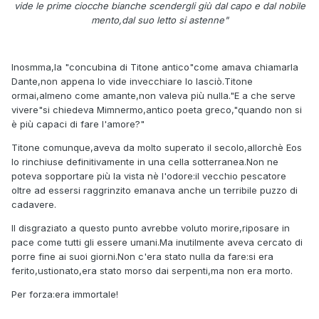
vide le prime ciocche bianche scendergli giù dal capo e dal nobile
mento,dal suo letto si astenne"
Inosmma,la "concubina di Titone antico"come amava chiamarla
Dante,non appena lo vide invecchiare lo lasciò.Titone
ormai,almeno come amante,non valeva più nulla."E a che serve
vivere"si chiedeva Mimnermo,antico poeta greco,"quando non si
è più capaci di fare l'amore?"
Titone comunque,aveva da molto superato il secolo,allorchè Eos
lo rinchiuse definitivamente in una cella sotterranea.Non ne
poteva sopportare più la vista nè l'odore:il vecchio pescatore
oltre ad essersi raggrinzito emanava anche un terribile puzzo di
cadavere.
Il disgraziato a questo punto avrebbe voluto morire,riposare in
pace come tutti gli essere umani.Ma inutilmente aveva cercato di
porre fine ai suoi giorni.Non c'era stato nulla da fare:si era
ferito,ustionato,era stato morso dai serpenti,ma non era morto.
Per forza:era immortale!