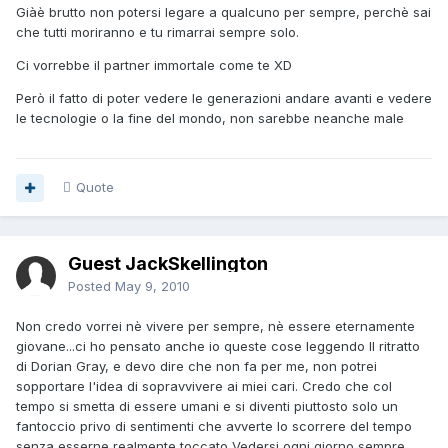
Giàè brutto non potersi legare a qualcuno per sempre, perchè sai
che tutti moriranno e tu rimarrai sempre solo.
Ci vorrebbe il partner immortale come te XD
Però il fatto di poter vedere le generazioni andare avanti e vedere
le tecnologie o la fine del mondo, non sarebbe neanche male
Quote
Guest JackSkellington
Posted
May 9, 2010
Non credo vorrei nè vivere per sempre, nè essere eternamente
giovane...ci ho pensato anche io queste cose leggendo Il ritratto
di Dorian Gray, e devo dire che non fa per me, non potrei
sopportare l'idea di sopravvivere ai miei cari. Credo che col
tempo si smetta di essere umani e si diventi piuttosto solo un
fantoccio privo di sentimenti che avverte lo scorrere del tempo
senza esserne realmente toccato Vedersi ogni giorno sempre