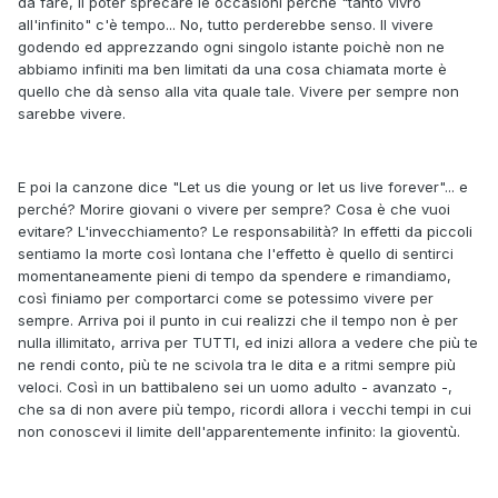
da fare, il poter sprecare le occasioni perché "tanto vivrò
all'infinito" c'è tempo... No, tutto perderebbe senso. Il vivere
godendo ed apprezzando ogni singolo istante poichè non ne
abbiamo infiniti ma ben limitati da una cosa chiamata morte è
quello che dà senso alla vita quale tale. Vivere per sempre non
sarebbe vivere.
E poi la canzone dice "Let us die young or let us live forever"... e
perché? Morire giovani o vivere per sempre? Cosa è che vuoi
evitare? L'invecchiamento? Le responsabilità? In effetti da piccoli
sentiamo la morte così lontana che l'effetto è quello di sentirci
momentaneamente pieni di tempo da spendere e rimandiamo,
così finiamo per comportarci come se potessimo vivere per
sempre. Arriva poi il punto in cui realizzi che il tempo non è per
nulla illimitato, arriva per TUTTI, ed inizi allora a vedere che più te
ne rendi conto, più te ne scivola tra le dita e a ritmi sempre più
veloci. Così in un battibaleno sei un uomo adulto - avanzato -,
che sa di non avere più tempo, ricordi allora i vecchi tempi in cui
non conoscevi il limite dell'apparentemente infinito: la gioventù.