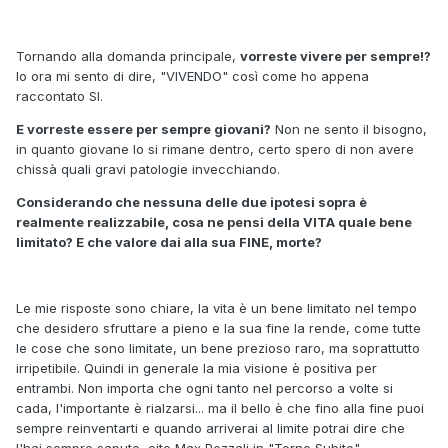
Tornando alla domanda principale,
vorreste vivere per sempre!?
Io ora mi sento di dire, "VIVENDO" così come ho appena
raccontato SI.
E vorreste essere per sempre giovani?
Non ne sento il bisogno,
in quanto giovane lo si rimane dentro, certo spero di non avere
chissà quali gravi patologie invecchiando.
Considerando che nessuna delle due ipotesi sopra è
realmente realizzabile, cosa ne pensi della VITA quale bene
limitato? E che valore dai alla sua FINE, morte?
Le mie risposte sono chiare, la vita è un bene limitato nel tempo
che desidero sfruttare a pieno e la sua fine la rende, come tutte
le cose che sono limitate, un bene prezioso raro, ma soprattutto
irripetibile. Quindi in generale la mia visione è positiva per
entrambi. Non importa che ogni tanto nel percorso a volte si
cada, l'importante è rialzarsi... ma il bello è che fino alla fine puoi
sempre reinventarti e quando arriverai al limite potrai dire che