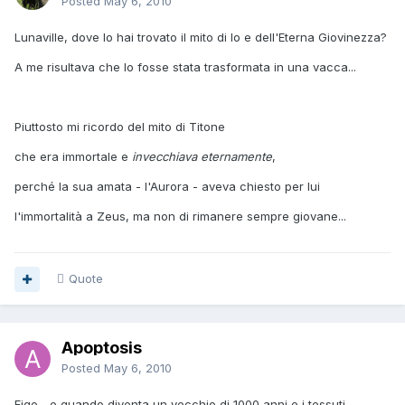
Posted
May 6, 2010
Lunaville, dove lo hai trovato il mito di Io e dell'Eterna Giovinezza?
A me risultava che Io fosse stata trasformata in una vacca...
Piuttosto mi ricordo del mito di Titone
che era immortale e
invecchiava eternamente
,
perché la sua amata - l'Aurora - aveva chiesto per lui
l'immortalità a Zeus, ma non di rimanere sempre giovane...
Quote
Apoptosis
Posted
May 6, 2010
Figo... e quando diventa un vecchio di 1000 anni e i tessuti