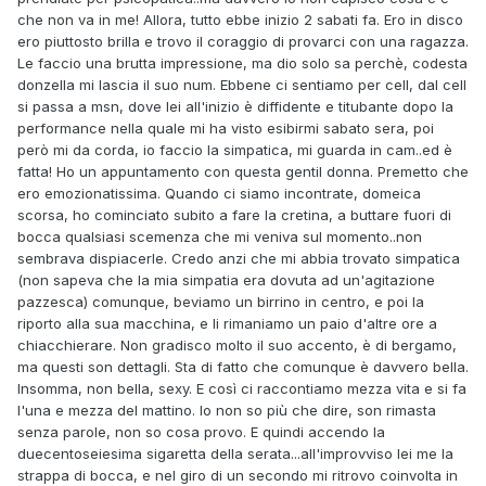
che non va in me! Allora, tutto ebbe inizio 2 sabati fa. Ero in disco
ero piuttosto brilla e trovo il coraggio di provarci con una ragazza.
Le faccio una brutta impressione, ma dio solo sa perchè, codesta
donzella mi lascia il suo num. Ebbene ci sentiamo per cell, dal cell
si passa a msn, dove lei all'inizio è diffidente e titubante dopo la
performance nella quale mi ha visto esibirmi sabato sera, poi
però mi da corda, io faccio la simpatica, mi guarda in cam..ed è
fatta! Ho un appuntamento con questa gentil donna. Premetto che
ero emozionatissima. Quando ci siamo incontrate, domeica
scorsa, ho cominciato subito a fare la cretina, a buttare fuori di
bocca qualsiasi scemenza che mi veniva sul momento..non
sembrava dispiacerle. Credo anzi che mi abbia trovato simpatica
(non sapeva che la mia simpatia era dovuta ad un'agitazione
pazzesca) comunque, beviamo un birrino in centro, e poi la
riporto alla sua macchina, e li rimaniamo un paio d'altre ore a
chiacchierare. Non gradisco molto il suo accento, è di bergamo,
ma questi son dettagli. Sta di fatto che comunque è davvero bella.
Insomma, non bella, sexy. E così ci raccontiamo mezza vita e si fa
l'una e mezza del mattino. Io non so più che dire, son rimasta
senza parole, non so cosa provo. E quindi accendo la
duecentoseiesima sigaretta della serata...all'improvviso lei me la
strappa di bocca, e nel giro di un secondo mi ritrovo coinvolta in