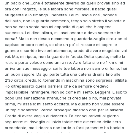
un bacio che....che è totalmente diverso da quelli provati sino ad
ora con i ragazzi, le sue labbra sono morbide, il bacio quasi
sfuggente e io rimango...inebetita. Lei mi lascia così, scnede
dall'auto, non la guardo nemmeno, tengo solo stretto il volante e
non so cosa sento non mi capacito di quel che è appena
successo. Lei dice: allora, mi lasci andare o devo scendere in
corsa? Ma io non riesco nemmeno a guardarla..voglio dire..non ci
capisco ancora niente, so che un po' di rossore mi copre le
guance e sorrido involontariamente, credo di avere mugolato: vai
vai. Ma, mi ripeto, non la guardo in faccia. Detto questo, metto la
retro e parto veloce come un razzo. Avrò fatto si e no 1 km e mi
arriva un suo messaggio: sai le tue labbra non sanno di fumo, hai
un buon sapore. Da qui parte tutta una catena di sms fino alle
2:30 circa..credo. Io..tornando in macchina sono sorpresa, allibita.
Ho oltrepassato quella barriera che da sempre credevo
impossibibile infrangere. Non so come mi sento. Leggera. E subito
dopo una sensazione strana,che ci crediate o no, mai provata
prima, mi assale: mi sento eccitata. Ma questo non vuole essere
un topic scabroso. Perciò proseguo dicendo che..per la miseria.
Credo di avere voglia di rivederla. Ed eccoci arrivati al giorno
seguente: mi risveglio all'inizio totalmente dimentica della sera
precedente, ma il ricordo non tarda a farsi presente: ho baciato