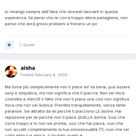
Io rimango sempre dell'idea che dovresti lanciarti in questa
esperienza. Se pensi che lei corra troppo allora parlagliene, non
penso che avrà grossi problemi a frenarsi un po'
Quote
aisha
Posted
February 6, 2009
Ma forse più semplicemente non ti piace lei! Va bene, può essere
sexy e simpatica, ma non significa che ti piaccia. Non sei mica
costretta a starci!E il fatto che non ti piace una così non significa
mica che non sei lesbica. Prendila tranquillamente, senza tante
paranoie. Sei attratta da lei perchè ti piacciono LE donne. Hai
repulsione per lei perchè non ti piace QUELLA donna. Vuoi che
corre troppo e tu non sei pronta, vuoi che hai paura, vuoi che
non accetti completamente la tua omosessualità (?), vuoi che sei
cotta della tua amica...il risultato quello è.