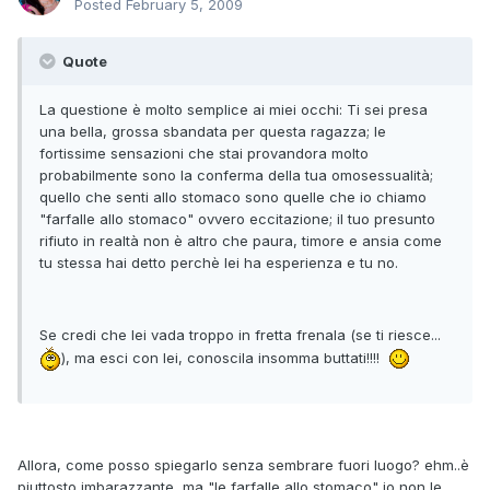
Posted
February 5, 2009
Quote
La questione è molto semplice ai miei occhi: Ti sei presa
una bella, grossa sbandata per questa ragazza; le
fortissime sensazioni che stai provandora molto
probabilmente sono la conferma della tua omosessualità;
quello che senti allo stomaco sono quelle che io chiamo
"farfalle allo stomaco" ovvero eccitazione; il tuo presunto
rifiuto in realtà non è altro che paura, timore e ansia come
tu stessa hai detto perchè lei ha esperienza e tu no.
Se credi che lei vada troppo in fretta frenala (se ti riesce...
), ma esci con lei, conoscila insomma buttati!!!!
Allora, come posso spiegarlo senza sembrare fuori luogo? ehm..è
piuttosto imbarazzante, ma "le farfalle allo stomaco" io non le