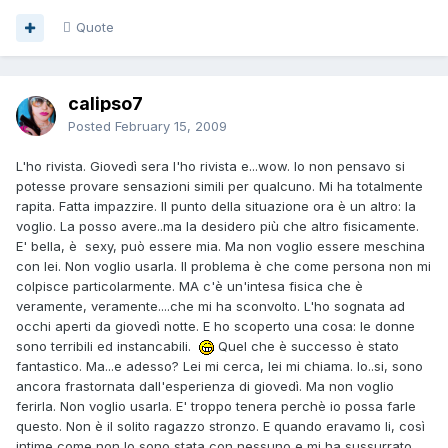
Quote
calipso7
Posted
February 15, 2009
L'ho rivista. Giovedì sera l'ho rivista e...wow. Io non pensavo si
potesse provare sensazioni simili per qualcuno. Mi ha totalmente
rapita. Fatta impazzire. Il punto della situazione ora è un altro: la
voglio. La posso avere..ma la desidero più che altro fisicamente.
E' bella, è sexy, può essere mia. Ma non voglio essere meschina
con lei. Non voglio usarla. Il problema è che come persona non mi
colpisce particolarmente. MA c'è un'intesa fisica che è
veramente, veramente....che mi ha sconvolto. L'ho sognata ad
occhi aperti da giovedì notte. E ho scoperto una cosa: le donne
sono terribili ed instancabili.
Quel che è successo è stato
fantastico. Ma...e adesso? Lei mi cerca, lei mi chiama. Io..si, sono
ancora frastornata dall'esperienza di giovedì. Ma non voglio
ferirla. Non voglio usarla. E' troppo tenera perchè io possa farle
questo. Non è il solito ragazzo stronzo. E quando eravamo li, così
intime come non lo sono stata con nessuno e mi ha sussurrato