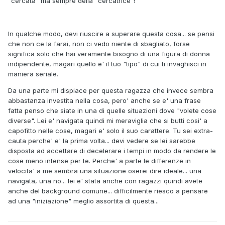
"cercata" ma sempre della "cercatrice"!
In qualche modo, devi riuscire a superare questa cosa... se pensi
che non ce la farai, non ci vedo niente di sbagliato, forse
significa solo che hai veramente bisogno di una figura di donna
indipendente, magari quello e' il tuo "tipo" di cui ti invaghisci in
maniera seriale.
Da una parte mi dispiace per questa ragazza che invece sembra
abbastanza investita nella cosa, pero' anche se e' una frase
fatta penso che siate in una di quelle situazioni dove "volete cose
diverse". Lei e' navigata quindi mi meraviglia che si butti cosi' a
capofitto nelle cose, magari e' solo il suo carattere. Tu sei extra-
cauta perche' e' la prima volta... devi vedere se lei sarebbe
disposta ad accettare di decelerare i tempi in modo da rendere le
cose meno intense per te. Perche' a parte le differenze in
velocita' a me sembra una situazione oserei dire ideale... una
navigata, una no... lei e' stata anche con ragazzi quindi avete
anche del background comune... difficilmente riesco a pensare
ad una "iniziazione" meglio assortita di questa...