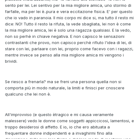
sento per lei. Lei sentivo per la mia migliore amica, uno stormo di
farfalle, ma per lei è..pura e vera eccitazione fisica. E' per questo
che io vado in paranoia. Il mio corpo mi dice si, ma tutto il resto mi
dice: NO! Tutto il resto la rifuta, la vede sbagliata, lei non è come
la mia migliore amica, lei è solo una ragazza qualsiasi. E la vedo,
non so perhè in chiave negativa. E non capisco le sensazioni
contrastanti che provo, non capisco perchè rifiuto l'idea di lei, di
stare con lei, parlaare con lei, proprio come facevo con i ragazzi,
mentre invece se penso alla mia migliore amica mi vengono i
brividi.
Se riesco a frenarla? ma se freni una persona quella non si
comporta più in modo naturale, la limiti e finisci per cnoscere
qualcuno che lei non è.
All'improvviso (e questo ètragico e mi causa veramente
malessere) vedo le donne come soggetti appiccicosi, lamentosi, e
troppo desiderosi di affetto. E io, io che ero abituata a
frequentare donne indipendenti e a invaghirmi fino alla