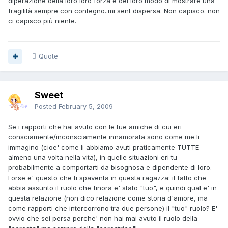
diperazione della loro loro forza e del loro modo di mostrare una
fragilità sempre con contegno..mi sent dispersa. Non capisco. non
ci capisco più niente.
Quote
Sweet
Posted
February 5, 2009
Se i rapporti che hai avuto con le tue amiche di cui eri
consciamente/inconsciamente innamorata sono come me li
immagino (cioe' come li abbiamo avuti praticamente TUTTE
almeno una volta nella vita), in quelle situazioni eri tu
probabilmente a comportarti da bisognosa e dipendente di loro.
Forse e' questo che ti spaventa in questa ragazza: il fatto che
abbia assunto il ruolo che finora e' stato "tuo", e quindi qual e' in
questa relazione (non dico relazione come storia d'amore, ma
come rapporti che intercorrono tra due persone) il "tuo" ruolo? E'
ovvio che sei persa perche' non hai mai avuto il ruolo della