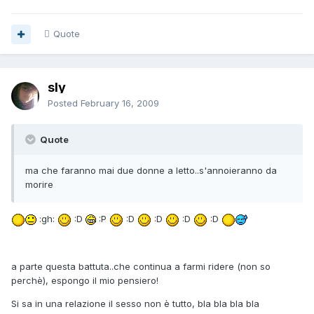
Quote
sly
Posted
February 16, 2009
Quote
ma che faranno mai due donne a letto..s'annoieranno da
morire
:gh:
:D
:P
:D
:D
:D
:D
a parte questa battuta..che continua a farmi ridere (non so
perchè), espongo il mio pensiero!
Si sa in una relazione il sesso non è tutto, bla bla bla bla