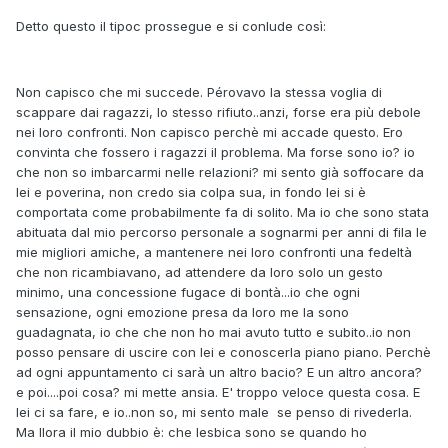
Detto questo il tipoc prossegue e si conlude così:
Non capisco che mi succede. Pérovavo la stessa voglia di
scappare dai ragazzi, lo stesso rifiuto..anzi, forse era più debole
nei loro confronti. Non capisco perchè mi accade questo. Ero
convinta che fossero i ragazzi il problema. Ma forse sono io? io
che non so imbarcarmi nelle relazioni? mi sento già soffocare da
lei e poverina, non credo sia colpa sua, in fondo lei si è
comportata come probabilmente fa di solito. Ma io che sono stata
abituata dal mio percorso personale a sognarmi per anni di fila le
mie migliori amiche, a mantenere nei loro confronti una fedeltà
che non ricambiavano, ad attendere da loro solo un gesto
minimo, una concessione fugace di bontà...io che ogni
sensazione, ogni emozione presa da loro me la sono
guadagnata, io che che non ho mai avuto tutto e subito..io non
posso pensare di uscire con lei e conoscerla piano piano. Perchè
ad ogni appuntamento ci sarà un altro bacio? E un altro ancora?
e poi....poi cosa? mi mette ansia. E' troppo veloce questa cosa. E
lei ci sa fare, e io..non so, mi sento male se penso di rivederla.
Ma llora il mio dubbio è: che lesbica sono se quando ho