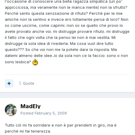
l'occasione di conoscere una bella ragazza simpatica (un po'
appiccicosa, ma veramente non le manca niente) non la sfrutto?
Perchè sento questa senzsazione di rifiuto? Perchè per le mie
amiche non la sentivo e invece ero totlamente persa di loro? Non
so come uscirne, come capirmi. non so se quello che provo lo
avete provato anche voi. mi distrugge provare rifiuto. mi distrugge
il fatto che ogni volta che la penso lei non è mai vestita. Mi
distrugge la sola idea di rivederla. Ma cosa vuol dire tutto
questo??? So che voi non me la potete dare la risposta. Ma
datemi almeno delle idee..io da sola non ce la faccio: sono o non
sono lesbica?
Quote
MadEly
Posted
February 5, 2009
Tutto ciò mi fa sorridere e non è per prenderti in giro, ma è
perchè mi fai tenerezza.