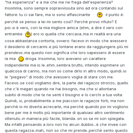
"ha esperienza" e a me che me ne frega dell'esperienza?
Insomma, sono sempre sopravvissuta sino ad ora contando sul
fattore: tu ci sai fare, ma io sono affascinante
il punto è:
perchè se penso a lei mi sento così? Perchè provo rifiuto? E
poi..si è vero, con la mia migliore amica (ehm, a dire il vero con
entrambe
) ero io quella che cercava..ma in realtà era una
cosa abbastanza contorta, ovvero: facevo in modo che avessero
il desiderio di cercarmi..e più lontane erano da raggiungere..più mi
prendevo..ma questo non significa che loro sapessero di essere
la mia
droga. Insomma, loro avevano un carattere
indipendente ma io le..ehm..sembra brutto, intendo esprimere un
qualcosa di carino, ma non so come dirlo in altro modo, quindi..io
le "piegavo" di modo che avessero voglia di stare con me.
Facevo..se così vogliamo dire, la parte del ragazzo stronzo, quello
che c'è magari quando ne hai bisogno, ma che si allontana
subito di modo che te ne senti il bisogno e lo cerchi a tua volta.
Quindi, si, probabilmente a me piaccion le ragazze forti, ma non
perchè io mi diverta acrecarle, ma perchè quando poi mi vogliono
bene per me è molto più importante di qualsiasi altro sentimento
ottenuto..in maniera più facile, blanda. on so se mi son spiegata.
Ma infatti pensando a loro non ho alcun dubbio...è che invee con
questa ragazza..mah, non so che mi prende..perchè sento questo