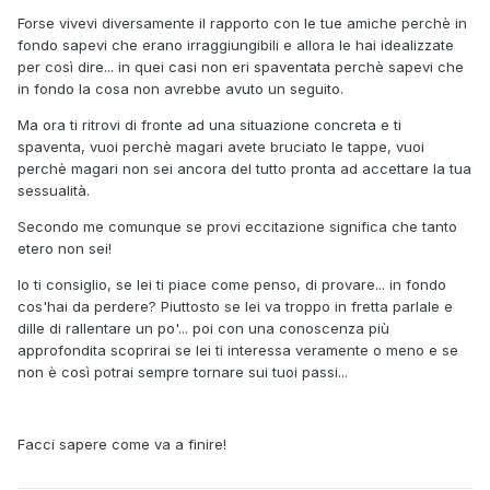
Forse vivevi diversamente il rapporto con le tue amiche perchè in
fondo sapevi che erano irraggiungibili e allora le hai idealizzate
per così dire... in quei casi non eri spaventata perchè sapevi che
in fondo la cosa non avrebbe avuto un seguito.
Ma ora ti ritrovi di fronte ad una situazione concreta e ti
spaventa, vuoi perchè magari avete bruciato le tappe, vuoi
perchè magari non sei ancora del tutto pronta ad accettare la tua
sessualità.
Secondo me comunque se provi eccitazione significa che tanto
etero non sei!
Io ti consiglio, se lei ti piace come penso, di provare... in fondo
cos'hai da perdere? Piuttosto se lei va troppo in fretta parlale e
dille di rallentare un po'... poi con una conoscenza più
approfondita scoprirai se lei ti interessa veramente o meno e se
non è così potrai sempre tornare sui tuoi passi...
Facci sapere come va a finire!