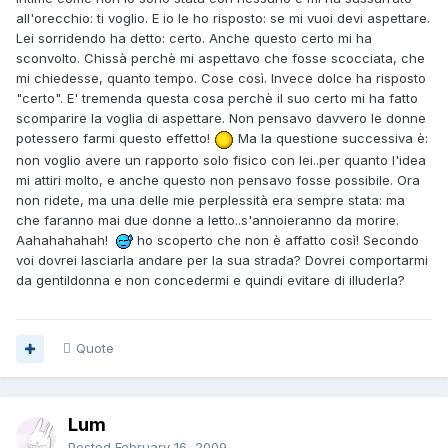
all'orecchio: ti voglio. E io le ho risposto: se mi vuoi devi aspettare.
Lei sorridendo ha detto: certo. Anche questo certo mi ha
sconvolto. Chissà perchè mi aspettavo che fosse scocciata, che
mi chiedesse, quanto tempo. Cose così. Invece dolce ha risposto
"certo". E' tremenda questa cosa perchè il suo certo mi ha fatto
scomparire la voglia di aspettare. Non pensavo davvero le donne
potessero farmi questo effetto!
Ma la questione successiva è:
non voglio avere un rapporto solo fisico con lei..per quanto l'idea
mi attiri molto, e anche questo non pensavo fosse possibile. Ora
non ridete, ma una delle mie perplessità era sempre stata: ma
che faranno mai due donne a letto..s'annoieranno da morire.
Aahahahahah!
ho scoperto che non è affatto così! Secondo
voi dovrei lasciarla andare per la sua strada? Dovrei comportarmi
da gentildonna e non concedermi e quindi evitare di illuderla?
Quote
Lum
Posted
February 16, 2009