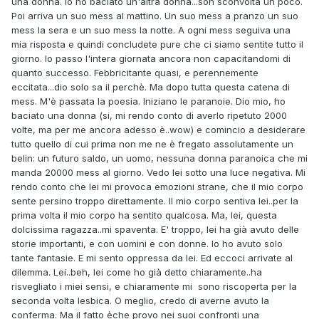
una donna. Io ho baciato un'altra donna...son sconvolta un poco.
Poi arriva un suo mess al mattino. Un suo mess a pranzo un suo
mess la sera e un suo mess la notte. A ogni mess seguiva una
mia risposta e quindi concludete pure che ci siamo sentite tutto il
giorno. Io passo l'intera giornata ancora non capacitandomi di
quanto successo. Febbricitante quasi, e perennemente
eccitata...dio solo sa il perchè. Ma dopo tutta questa catena di
mess. M'è passata la poesia. Iniziano le paranoie. Dio mio, ho
baciato una donna (si, mi rendo conto di averlo ripetuto 2000
volte, ma per me ancora adesso è..wow) e comincio a desiderare
tutto quello di cui prima non me ne è fregato assolutamente un
belin: un futuro saldo, un uomo, nessuna donna paranoica che mi
manda 20000 mess al giorno. Vedo lei sotto una luce negativa. Mi
rendo conto che lei mi provoca emozioni strane, che il mio corpo
sente persino troppo direttamente. Il mio corpo sentiva lei..per la
prima volta il mio corpo ha sentito qualcosa. Ma, lei, questa
dolcissima ragazza..mi spaventa. E' troppo, lei ha già avuto delle
storie importanti, e con uomini e con donne. Io ho avuto solo
tante fantasie. E mi sento oppressa da lei. Ed eccoci arrivate al
dilemma. Lei..beh, lei come ho già detto chiaramente..ha
risvegliato i miei sensi, e chiaramente mi sono riscoperta per la
seconda volta lesbica. O meglio, credo di averne avuto la
conferma. Ma il fatto èche provo nei suoi confronti una