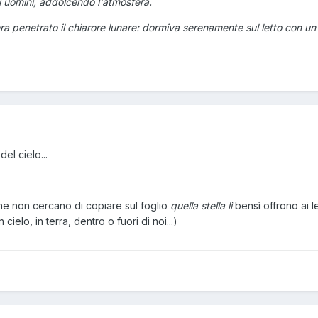
li uomini, addolcendo l'atmosfera.
a penetrato il chiarore lunare: dormiva serenamente sul letto con un 
el cielo...
 che non cercano di copiare sul foglio
quella stella lì
bensì offrono ai l
n cielo, in terra, dentro o fuori di noi...)