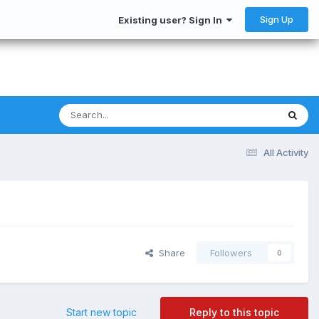
Sign Up
Existing user? Sign In
All Activity
Share
Followers
0
Start new topic
Reply to this topic