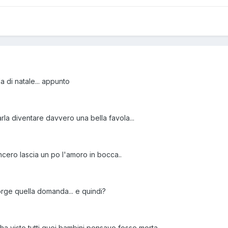
a di natale... appunto
farla diventare davvero una bella favola...
ncero lascia un po l'amoro in bocca..
sorge quella domanda... e quindi?
ha visto tutti quei bambini pensavo fosse morta...