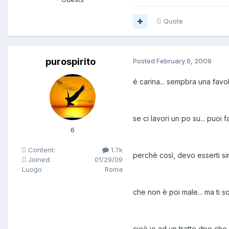
Quote
purospirito
Posted
February 6, 2009
é carina... sempbra una favol
se ci lavori un po su... puoi 
6
Content:
1.7k
perchè così, devo esserti si
Joined:
01/29/09
Luogo
Roma
che non è poi male... ma ti 
cioè io ad un tratto dpo che 