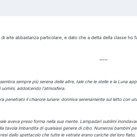
i arte abbastanza particolare, e dato che a detta della classe ho fatto
~~~
sembra sempre più serena delle altre, tale che le stelle e la Luna app
li uomini, addolcendo l'atmosfera.
ra penetrato il chiarore lunare: dormiva serenamente sul letto con u
le aveva preso forma nella sua mente. Lampadari sublimi inondavano
a tavola imbandita di qualsiasi genere di cibo. Numerosi bambini però
presi dallo spettacolo che tutte le vetrate erano cariche del loro fiat