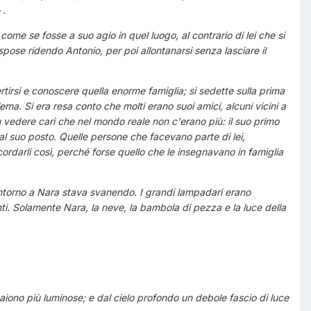
 .
ome se fosse a suo agio in quel luogo, al contrario di lei che si
spose ridendo Antonio, per poi allontanarsi senza lasciare il
tirsi e conoscere quella enorme famiglia; si sedette sulla prima
ma. Si era resa conto che molti erano suoi amici, alcuni vicini a
fu vedere cari che nel mondo reale non c'erano più: il suo primo
e al suo posto. Quelle persone che facevano parte di lei,
cordarli così, perché forse quello che le insegnavano in famiglia
o intorno a Nara stava svanendo. I grandi lampadari erano
anti. Solamente Nara, la neve, la bambola di pezza e la luce della
aiono più luminose; e dal cielo profondo un debole fascio di luce