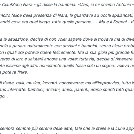
 Ciao!Sono Nara - gli disse la bambina. -Ciao, io mi chiamo Antonio –
molto felice della presenza di Nara; la guardava ad occhi spalancati, c
andò cosa era quel luogo, tutte quelle persone... - Ma è il Sogno! - ri
 la situazione, decise di non voler sapere dove si trovava ma di diver
nciò a parlare naturalmente con anziani e bambini, senza alcun proble
e con i quali ora poteva ridere felicemente. Ma la sua gioia più grande 
verso di loro e salutarli ancora una volta; tuttavia, decise di rimaner
ate insieme agli altri: nonostante quello fosse solo un sogno, voleva ri
 poteva finire.
i risate, balli, musica, incontri, conoscenze; ma all'improvviso, tutt
ano interrotte: bambini, anziani, amici, parenti, erano spariti tutti qu
go...
sembra sempre più serena delle altre, tale che le stelle e la Luna app