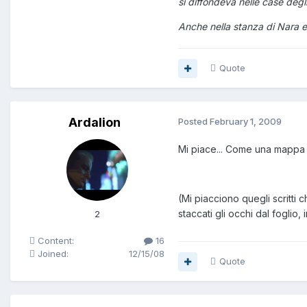
si diffondeva nelle case deg
Anche nella stanza di Nara er
Quote
Ardalion
Posted
February 1, 2009
Mi piace... Come una mappa d
(Mi piacciono quegli scritti
staccati gli occhi dal foglio, i
2
Content:
16
Joined:
12/15/08
Quote