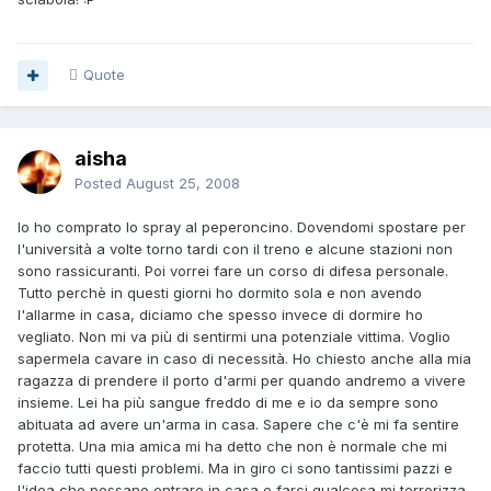
Quote
aisha
Posted
August 25, 2008
Io ho comprato lo spray al peperoncino. Dovendomi spostare per
l'università a volte torno tardi con il treno e alcune stazioni non
sono rassicuranti. Poi vorrei fare un corso di difesa personale.
Tutto perchè in questi giorni ho dormito sola e non avendo
l'allarme in casa, diciamo che spesso invece di dormire ho
vegliato. Non mi va più di sentirmi una potenziale vittima. Voglio
sapermela cavare in caso di necessità. Ho chiesto anche alla mia
ragazza di prendere il porto d'armi per quando andremo a vivere
insieme. Lei ha più sangue freddo di me e io da sempre sono
abituata ad avere un'arma in casa. Sapere che c'è mi fa sentire
protetta. Una mia amica mi ha detto che non è normale che mi
faccio tutti questi problemi. Ma in giro ci sono tantissimi pazzi e
l'idea che possano entrare in casa e farci qualcosa mi terrorizza.