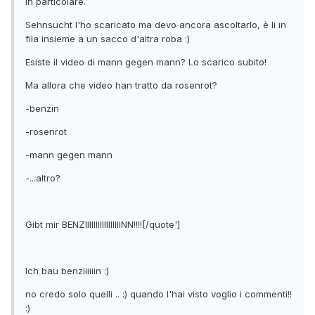
in particolare.
Sehnsucht l'ho scaricato ma devo ancora ascoltarlo, è li in
fila insieme a un sacco d'altra roba :)
Esiste il video di mann gegen mann? Lo scarico subito!
Ma allora che video han tratto da rosenrot?
-benzin
-rosenrot
-mann gegen mann
-...altro?
Gibt mir BENZIIIIIIIIIIIIIIIIINN!!!![/quote']
Ich bau benziiiiiin :)
no credo solo quelli .. :) quando l'hai visto voglio i commenti!!
:)