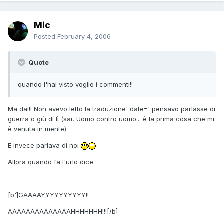
Mic
Posted
February 4, 2006
Quote
quando l'hai visto voglio i commenti!!
Ma dai!! Non avevo letto la traduzione' date=' pensavo parlasse di
guerra o giù di lì (sai, Uomo contro uomo... è la prima cosa che mi
è venuta in mente)
E invece parlava di noi
Allora quando fa l'urlo dice
[b']GAAAAYYYYYYYYYY!!
AAAAAAAAAAAAAAHHHHHHH!!![/b]