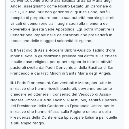
Convento, come anche alla Basilica di Santa Maria degli
Angeli, assegniamo come Nostro Legato un Cardinale di
S.R.C., il quale, pur non godendo di giurisdizione, avrà il
compito di perpetuare con la sua autorità morale gli stretti
vincoli di comunione tra i luoghi sacri alla memoria del
Poverello e questa Sede Apostolica. Egli potrà impartire la
Benedizione Papale nelle celebrazioni che presiederà in
occasione delle maggiori solennità liturgiche.
II. Il Vescovo di Assisi-Nocera Umbra-Gualdo Tadino d'ora
innanzi avrà la giurisdizione prevista dal diritto sulle chiese
e sulle case religiose per quanto riguarda tutte le attività
pastorali svolte dai Padri Conventuali della Basilica di San
Francesco e dai Frati Minori di Santa Maria degli Angeli.
III. I Padri Francescani, Conventuali e Minori, per tutte le
iniziative che hanno risvolti pastorali, dovranno pertanto
chiedere ed ottenere il consenso del Vescovo di Assisi-
Nocera Umbra-Gualdo Tadino. Questi, poi, sentirà il parere
del Presidente della Conferenza Episcopale Umbra per le
iniziative che hanno riflessi sulla Regione umbra o della
Presidenza della Conferenza Episcopale Italiana per quelle
a più ampio raggio.