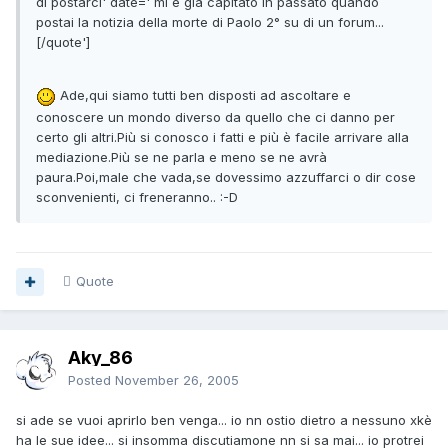
di postarci' date=' mi è gia capitato in passato quando
postai la notizia della morte di Paolo 2° su di un forum...
[/quote']
Ade,qui siamo tutti ben disposti ad ascoltare e
conoscere un mondo diverso da quello che ci danno per
certo gli altri.Più si conosco i fatti e più è facile arrivare alla
mediazione.Più se ne parla e meno se ne avrà
paura.Poi,male che vada,se dovessimo azzuffarci o dir cose
sconvenienti, ci freneranno.. :-D
Quote
Aky_86
Posted
November 26, 2005
si ade se vuoi aprirlo ben venga... io nn ostio dietro a nessuno xkè
ha le sue idee... si insomma discutiamone nn si sa mai... io protrei