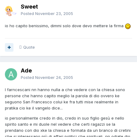
Sweet
Posted
November 23, 2005
io ho capito benissimo, dimmi solo dove devo mettere la firma
Quote
Ade
Posted
November 24, 2005
I farncescani nn hanno nulla a che vedere con la chiesa sono
persone che hanno capito meglio la parola di dio ovvero ke
seguono San Francesco colui ke fra tutti mise realmente in
pratika cio ke il vangelo dice...
io personalmente credo in dio, credo in suo figlio gesù e nello
spirito santo e mi duole nel vedere che certi ragazzi se la
prendano con dio xke la chiesa e formata da un branco di cretini
che si interessano più di affari politici che spirituali...nn odiate dio