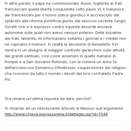
In altre parole, il papa ha commissionato Assisi, togliento ai frati
francescani quella libertà conquistata sotto paolo VI. Il malumore
dei francescani per il nuovo status giuridico è accresciuto dal
«placet» alla riforma pontificia giunto dal vescovo uscente Sergio
Goretti che si è espresso contro «queste assurde enclave
autonome sulle quali non avevo nessun potere». Delle iniziative
dei frati, lamenta, mi informavano soltanto i giornali e i «fedeli non
ne capivano il motivo». In realtà la decisione di Benedetto XVI
rientra in un disegno di maggior controllo gerarchico sulle attività
dei grandi santuari, così come avvenuto in quello mariano di
Pompei e a San Giovanni Rotondo, con la nomina un anno fa
dell’arcivescovo Domenico D’Ambrosio, «supervisore» dei religiosi
che ricevono da tutto il mondo i devoti del loro confratello Padre
Pio.
Ora rimane un'ultima risposta da dare: perchè?
Vi rimando ad un interessante articolo di Messori sull'argomento
http://www.chiesa.espressonline.it/dettaglio.jsp?id=7546