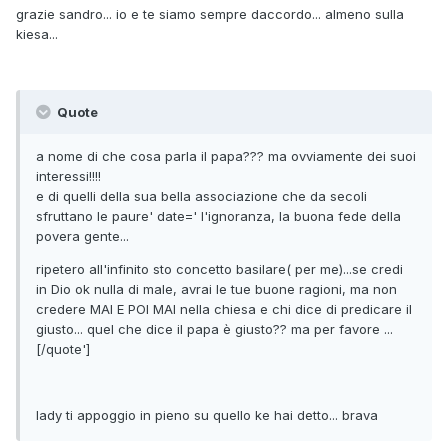
grazie sandro... io e te siamo sempre daccordo... almeno sulla
kiesa...
Quote
a nome di che cosa parla il papa??? ma ovviamente dei suoi
interessi!!!!
e di quelli della sua bella associazione che da secoli
sfruttano le paure' date=' l'ignoranza, la buona fede della
povera gente...
ripetero all'infinito sto concetto basilare( per me)...se credi
in Dio ok nulla di male, avrai le tue buone ragioni, ma non
credere MAI E POI MAI nella chiesa e chi dice di predicare il
giusto... quel che dice il papa è giusto?? ma per favore ...
[/quote']
lady ti appoggio in pieno su quello ke hai detto... brava