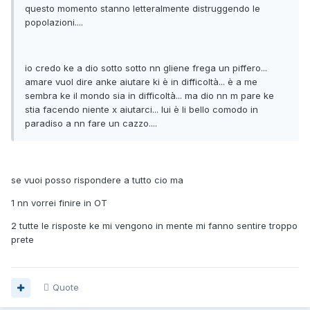
questo momento stanno letteralmente distruggendo le
popolazioni....
io credo ke a dio sotto sotto nn gliene frega un piffero...
amare vuol dire anke aiutare ki è in difficoltà... è a me
sembra ke il mondo sia in difficoltà... ma dio nn m pare ke
stia facendo niente x aiutarci... lui è li bello comodo in
paradiso a nn fare un cazzo....
se vuoi posso rispondere a tutto cio ma
1 nn vorrei finire in OT
2 tutte le risposte ke mi vengono in mente mi fanno sentire troppo
prete
Quote