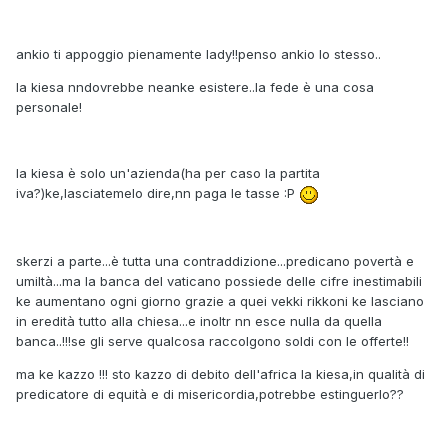
ankio ti appoggio pienamente lady!!penso ankio lo stesso..
la kiesa nndovrebbe neanke esistere..la fede è una cosa
personale!
la kiesa è solo un'azienda(ha per caso la partita
iva?)ke,lasciatemelo dire,nn paga le tasse :P
skerzi a parte...è tutta una contraddizione...predicano povertà e
umiltà...ma la banca del vaticano possiede delle cifre inestimabili
ke aumentano ogni giorno grazie a quei vekki rikkoni ke lasciano
in eredità tutto alla chiesa...e inoltr nn esce nulla da quella
banca..!!!se gli serve qualcosa raccolgono soldi con le offerte!!
ma ke kazzo !!! sto kazzo di debito dell'africa la kiesa,in qualità di
predicatore di equità e di misericordia,potrebbe estinguerlo??