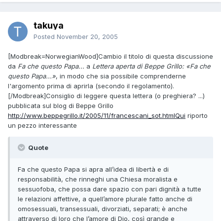
takuya
Posted
November 20, 2005
[Modbreak=NorwegianWood]Cambio il titolo di questa discussione
da
Fa che questo Papa...
a
Lettera aperta di Beppe Grillo: «Fa che
questo Papa...»
, in modo che sia possibile comprenderne
l'argomento prima di aprirla (secondo il regolamento).
[/Modbreak]Consiglio di leggere questa lettera (o preghiera? ...)
pubblicata sul blog di Beppe Grillo
http://www.beppegrillo.it/2005/11/francescani_sot.htmlQui
riporto
un pezzo interessante
Quote
Fa che questo Papa si apra all’idea di libertà e di
responsabilità, che rinneghi una Chiesa moralista e
sessuofoba, che possa dare spazio con pari dignità a tutte
le relazioni affettive, a quell’amore plurale fatto anche di
omosessuali, transessuali, divorziati, separati; è anche
attraverso di loro che l’amore di Dio, così grande e