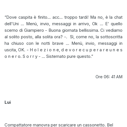
“Dove caspita è finito... acc... troppo tardi! Ma no, è la chat
dell’Uni … Menù, invio, messaggi in arrivo, Ok … E’ quello
scemo di Giampiero - Buona giornata bellissima. Ci vediamo
al solito posto, alla solita ora? -.
Sì, come no, la sottoscritta
ha chiuso con le notti brave … Menù, invio, messaggi in
uscita, OK. - H o l e z i o n e, d e v o r e c u p e r a r e u n e s
o n e r o. S o r r y - … Sistemato pure questo.”
Ore 06: 41 AM
Lui
Compattatore manovra per scaricare un cassonetto. Bel