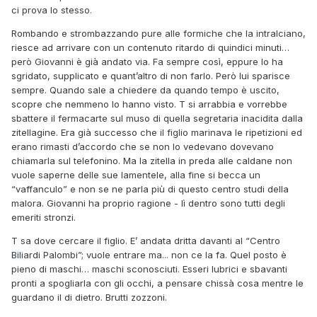
ci prova lo stesso.
Rombando e strombazzando pure alle formiche che la intralciano,
riesce ad arrivare con un contenuto ritardo di quindici minuti…
però Giovanni è già andato via. Fa sempre così, eppure lo ha
sgridato, supplicato e quant’altro di non farlo. Però lui sparisce
sempre. Quando sale a chiedere da quando tempo è uscito,
scopre che nemmeno lo hanno visto. T si arrabbia e vorrebbe
sbattere il fermacarte sul muso di quella segretaria inacidita dalla
zitellagine. Era già successo che il figlio marinava le ripetizioni ed
erano rimasti d’accordo che se non lo vedevano dovevano
chiamarla sul telefonino. Ma la zitella in preda alle caldane non
vuole saperne delle sue lamentele, alla fine si becca un
“vaffanculo” e non se ne parla più di questo centro studi della
malora. Giovanni ha proprio ragione - lì dentro sono tutti degli
emeriti stronzi.
T sa dove cercare il figlio. E’ andata dritta davanti al “Centro
Biliardi Palombi”; vuole entrare ma... non ce la fa. Quel posto è
pieno di maschi… maschi sconosciuti. Esseri lubrici e sbavanti
pronti a spogliarla con gli occhi, a pensare chissà cosa mentre le
guardano il di dietro. Brutti zozzoni.