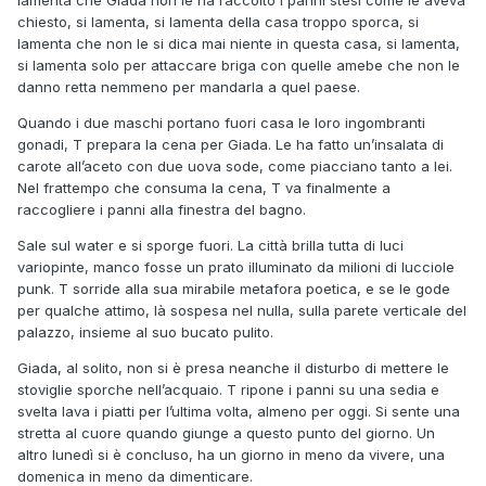
lamenta che Giada non le ha raccolto i panni stesi come le aveva
chiesto, si lamenta, si lamenta della casa troppo sporca, si
lamenta che non le si dica mai niente in questa casa, si lamenta,
si lamenta solo per attaccare briga con quelle amebe che non le
danno retta nemmeno per mandarla a quel paese.
Quando i due maschi portano fuori casa le loro ingombranti
gonadi, T prepara la cena per Giada. Le ha fatto un’insalata di
carote all’aceto con due uova sode, come piacciano tanto a lei.
Nel frattempo che consuma la cena, T va finalmente a
raccogliere i panni alla finestra del bagno.
Sale sul water e si sporge fuori. La città brilla tutta di luci
variopinte, manco fosse un prato illuminato da milioni di lucciole
punk. T sorride alla sua mirabile metafora poetica, e se le gode
per qualche attimo, là sospesa nel nulla, sulla parete verticale del
palazzo, insieme al suo bucato pulito.
Giada, al solito, non si è presa neanche il disturbo di mettere le
stoviglie sporche nell’acquaio. T ripone i panni su una sedia e
svelta lava i piatti per l’ultima volta, almeno per oggi. Si sente una
stretta al cuore quando giunge a questo punto del giorno. Un
altro lunedì si è concluso, ha un giorno in meno da vivere, una
domenica in meno da dimenticare.