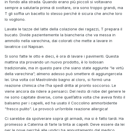
in fondo alla strada. Quando erano più piccoli si voltavano
sempre a salutarla prima di svoltare, ora sono troppo grandi, ma
T gli soffia un bacetto lo stesso perché è sicura che anche loro
lo vogliono.
Lavate le tazze del latte della colazione dei ragazzi, T prepara il
bucato. Divide pazientemente la biancheria che va messa in
ammollo nella varechina, dai colorati che mette a lavare in
lavatrice col Napisan.
Si sono fatte le otto e dieci, è ora di lavare i pavimenti. Questa
mattina sta provando un nuovo prodotto, è lo Iodosan
tradizionale, ma in questo pare che siano state aggiunte “le virtù
della varechina”; almeno adesso può smettere di aggiungercela
lei. Una volta col Mastrolindo bagno al cloro, si formò una
reazione chimica che l’ha spedì dritta al pronto soccorso. Le
viene ancora da ridere a pensarci. Del resto di robe del genere le
ne sono capitate diverse, come quell’altra volta che aveva finito il
balsamo per i capelli, ed ha usato il Coccolino ammorbidente
“fresco pulito”. Le provocò un’orribile reazione allergica!
Ci sarebbe da spolverare sopra gli armadi, ma si è fatto tardi. Ha
promesso a Caterina di farle la tinta ai capelli. Deve essere da lei
per le nove perché alle undici ha appuntamento dal medico.