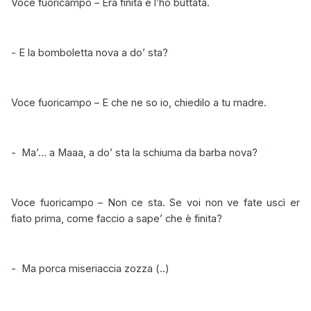
Voce fuoricampo – Era finita e l’ho buttata.
- E la bomboletta nova a do’ sta?
Voce fuoricampo – E che ne so io, chiedilo a tu madre.
-
Ma’… a Maaa, a do’ sta la schiuma da barba nova?
Voce fuoricampo – Non ce sta. Se voi non ve fate uscì er
fiato prima, come faccio a sape’ che è finita?
-
Ma porca miseriaccia zozza (..)