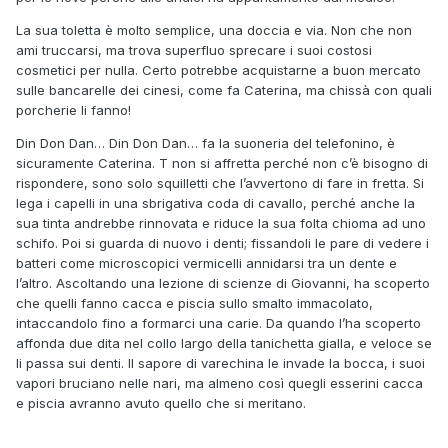
La sua toletta è molto semplice, una doccia e via. Non che non
ami truccarsi, ma trova superfluo sprecare i suoi costosi
cosmetici per nulla. Certo potrebbe acquistarne a buon mercato
sulle bancarelle dei cinesi, come fa Caterina, ma chissà con quali
porcherie li fanno!
Din Don Dan… Din Don Dan… fa la suoneria del telefonino, è
sicuramente Caterina. T non si affretta perché non c’è bisogno di
rispondere, sono solo squilletti che l’avvertono di fare in fretta. Si
lega i capelli in una sbrigativa coda di cavallo, perché anche la
sua tinta andrebbe rinnovata e riduce la sua folta chioma ad uno
schifo. Poi si guarda di nuovo i denti; fissandoli le pare di vedere i
batteri come microscopici vermicelli annidarsi tra un dente e
l’altro. Ascoltando una lezione di scienze di Giovanni, ha scoperto
che quelli fanno cacca e piscia sullo smalto immacolato,
intaccandolo fino a formarci una carie. Da quando l’ha scoperto
affonda due dita nel collo largo della tanichetta gialla, e veloce se
li passa sui denti. Il sapore di varechina le invade la bocca, i suoi
vapori bruciano nelle nari, ma almeno così quegli esserini cacca
e piscia avranno avuto quello che si meritano.