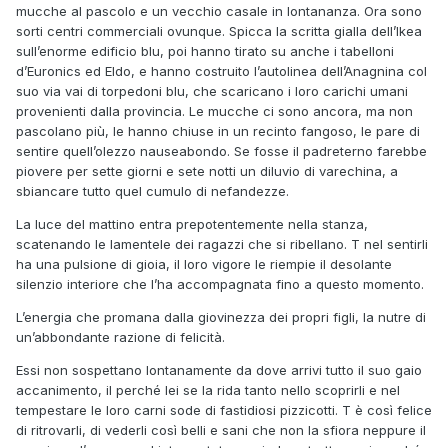
mucche al pascolo e un vecchio casale in lontananza. Ora sono
sorti centri commerciali ovunque. Spicca la scritta gialla dell’Ikea
sull’enorme edificio blu, poi hanno tirato su anche i tabelloni
d’Euronics ed Eldo, e hanno costruito l’autolinea dell’Anagnina col
suo via vai di torpedoni blu, che scaricano i loro carichi umani
provenienti dalla provincia. Le mucche ci sono ancora, ma non
pascolano più, le hanno chiuse in un recinto fangoso, le pare di
sentire quell’olezzo nauseabondo. Se fosse il padreterno farebbe
piovere per sette giorni e sete notti un diluvio di varechina, a
sbiancare tutto quel cumulo di nefandezze.
La luce del mattino entra prepotentemente nella stanza,
scatenando le lamentele dei ragazzi che si ribellano. T nel sentirli
ha una pulsione di gioia, il loro vigore le riempie il desolante
silenzio interiore che l’ha accompagnata fino a questo momento.
L’energia che promana dalla giovinezza dei propri figli, la nutre di
un’abbondante razione di felicità.
Essi non sospettano lontanamente da dove arrivi tutto il suo gaio
accanimento, il perché lei se la rida tanto nello scoprirli e nel
tempestare le loro carni sode di fastidiosi pizzicotti. T è così felice
di ritrovarli, di vederli così belli e sani che non la sfiora neppure il