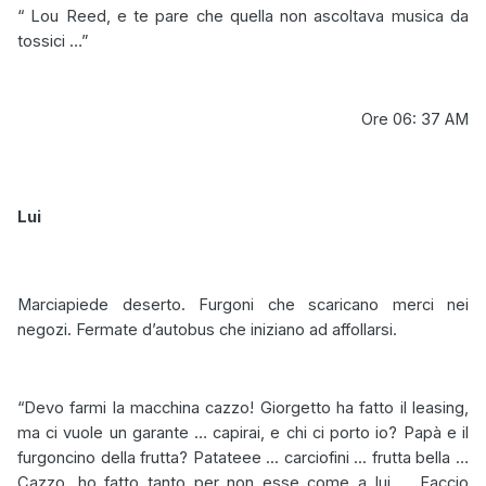
“ Lou Reed, e te pare che quella non ascoltava musica da
tossici …”
Ore 06: 37 AM
Lui
Marciapiede deserto. Furgoni che scaricano merci nei
negozi. Fermate d’autobus che iniziano ad affollarsi.
“Devo farmi la macchina cazzo! Giorgetto ha fatto il leasing,
ma ci vuole un garante … capirai, e chi ci porto io? Papà e il
furgoncino della frutta? Patateee ... carciofini ... frutta bella …
Cazzo, ho fatto tanto per non esse come a lui … Faccio