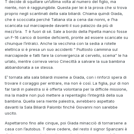
T decide di squillare un’ultima volta al numero del figlio, ma
niente, non è raggiungibile. Questa per lei è la prova che si trova
proprio negli scantinati della sala biliardi. Chiama quindi Giada,
che è scocciata perché Tatiana sta a cena dai nonni, e l’ha
scaricata sul marciapiede davanti il suo palazzo da più di
mezz’ora.
T è fuori di sé. Sale a bordo della Pipetta manco fosse
un F-16 carico di bombe deficienti, pronte ad essere scaricate su
chiunque l’intralci. Anche la vecchina con la sedia a rotelle
elettrica si è presa un suo accidenti “ Piuttosto cammina sul
marciapiede e fatti fare la convergenza al cervello, scema” le ha
urlato, mentre correva verso Cinecittà a salvare la sua bambina
abbandonata a se stessa.
E’ tornata alla sala biliardi insieme a Giada, con i rinforzi spera di
trovare il coraggio per entrare, ma non è così. La figlia, pur di non
far tardi in palestra si è offerta volontaria per la difficile missione,
ma la madre non può mettere a repentaglio l’integrità della sua
bambina. Quella sera niente palestra, avrebbero aspettato
davanti la Sala Biliardi Palombi finché Giovanni non sarebbe
uscito.
Aspettarono fino alle cinque, poi Giada minacciò di tornarsene a
casa con l’autobus. T deve cedere, del resto il signor Spanzani è