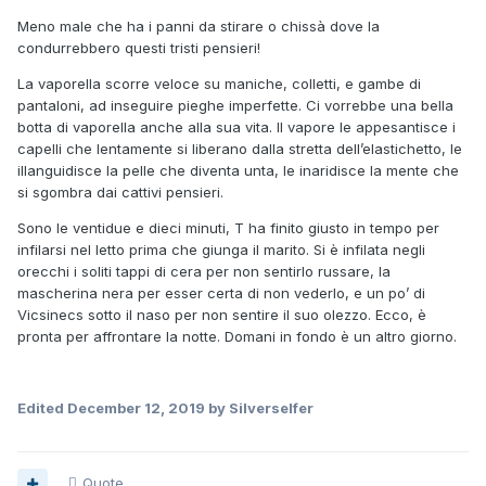
Meno male che ha i panni da stirare o chissà dove la
condurrebbero questi tristi pensieri!
La vaporella scorre veloce su maniche, colletti, e gambe di
pantaloni, ad inseguire pieghe imperfette. Ci vorrebbe una bella
botta di vaporella anche alla sua vita. Il vapore le appesantisce i
capelli che lentamente si liberano dalla stretta dell’elastichetto, le
illanguidisce la pelle che diventa unta, le inaridisce la mente che
si sgombra dai cattivi pensieri.
Sono le ventidue e dieci minuti, T ha finito giusto in tempo per
infilarsi nel letto prima che giunga il marito. Si è infilata negli
orecchi i soliti tappi di cera per non sentirlo russare, la
mascherina nera per esser certa di non vederlo, e un po’ di
Vicsinecs sotto il naso per non sentire il suo olezzo. Ecco, è
pronta per affrontare la notte. Domani in fondo è un altro giorno.
Edited
December 12, 2019
by Silverselfer
Quote