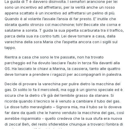
La guida di T è davvero disinvolta. I semafori arancione per lei
sono un incentivo ad affrettarsi, per la verità anche un rosso
appena scattato è un incentivo ad affrettarsi un pelino di più.
Quando è al volante l’assale l’ansia di far presto. E’ inutile che
sbraita quello stronzo col macchinone; toh! Beccate ste corna e
salutame a soreta. T guida la sua pipetta scarburata tra il traffico,
parca della sua ira contro tutti. Lei deve tornare a casa, dalla
varechina della sora Maria che l’aspetta ancora con i sigilli sul
tappo.
Rientra a casa che sono le tre passate, non ha trovato
parcheggio ed ha dovuto lasciare l’auto in terza fila davanti alla
GS. Ha lasciato le chiavi a Marina, la cassiera, tanto alle quattro
deve tornare a prendere i ragazzi per accompagnarli in palestra.
Decide di provare la varechina per pulire dietro la macchina del
gas. Di solito lo fa il mercoledì, ma oggi è un giorno speciale ed è
sicura che la dietro c’è già del temibile grasso da stanare. Si
ricorda quando il tecnico le è venuto a cambiare il tubo del gas.
Le disse tutto meravigliato – Signora mia, ma il tubo se lo doveva
far dare da quelli che le hanno venduto la macchina del gas, così
avrebbe risparmiato - quello credeva che la sua stufa era nuova
di zecca! Beh, del resto sfiderebbe chiunque a trovarci l’ombra di