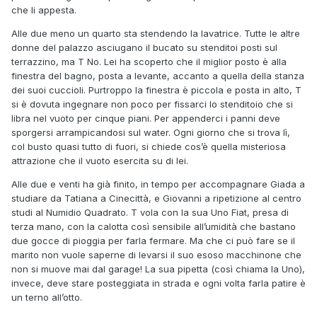
che li appesta.
Alle due meno un quarto sta stendendo la lavatrice. Tutte le altre
donne del palazzo asciugano il bucato su stenditoi posti sul
terrazzino, ma T No. Lei ha scoperto che il miglior posto è alla
finestra del bagno, posta a levante, accanto a quella della stanza
dei suoi cuccioli. Purtroppo la finestra è piccola e posta in alto, T
si è dovuta ingegnare non poco per fissarci lo stenditoio che si
libra nel vuoto per cinque piani. Per appenderci i panni deve
sporgersi arrampicandosi sul water. Ogni giorno che si trova lì,
col busto quasi tutto di fuori, si chiede cos’è quella misteriosa
attrazione che il vuoto esercita su di lei.
Alle due e venti ha già finito, in tempo per accompagnare Giada a
studiare da Tatiana a Cinecittà, e Giovanni a ripetizione al centro
studi al Numidio Quadrato. T vola con la sua Uno Fiat, presa di
terza mano, con la calotta così sensibile all’umidità che bastano
due gocce di pioggia per farla fermare. Ma che ci può fare se il
marito non vuole saperne di levarsi il suo esoso macchinone che
non si muove mai dal garage! La sua pipetta (così chiama la Uno),
invece, deve stare posteggiata in strada e ogni volta farla patire è
un terno all’otto.