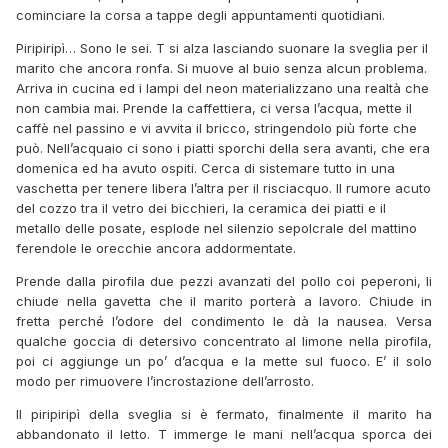
cominciare la corsa a tappe degli appuntamenti quotidiani.
Piripiripì… Sono le sei. T si alza lasciando suonare la sveglia per il
marito che ancora ronfa. Si muove al buio senza alcun problema.
Arriva in cucina ed i lampi del neon materializzano una realtà che
non cambia mai. Prende la caffettiera, ci versa l’acqua, mette il
caffè nel passino e vi avvita il bricco, stringendolo più forte che
può. Nell’acquaio ci sono i piatti sporchi della sera avanti, che era
domenica ed ha avuto ospiti. Cerca di sistemare tutto in una
vaschetta per tenere libera l’altra per il risciacquo. Il rumore acuto
del cozzo tra il vetro dei bicchieri, la ceramica dei piatti e il
metallo delle posate, esplode nel silenzio sepolcrale del mattino
ferendole le orecchie ancora addormentate.
Prende dalla pirofila due pezzi avanzati del pollo coi peperoni, li
chiude nella gavetta che il marito porterà a lavoro. Chiude in
fretta perché l’odore del condimento le dà la nausea. Versa
qualche goccia di detersivo concentrato al limone nella pirofila,
poi ci aggiunge un po’ d’acqua e la mette sul fuoco. E’ il solo
modo per rimuovere l’incrostazione dell’arrosto.
Il piripiripì della sveglia si è fermato, finalmente il marito ha
abbandonato il letto. T immerge le mani nell’acqua sporca dei