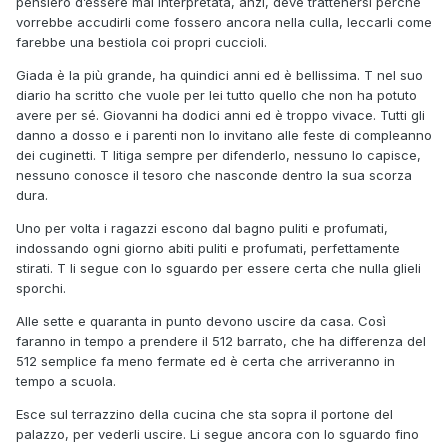
pensiero d’essere mal interpretata, anzi, deve trattenersi perché
vorrebbe accudirli come fossero ancora nella culla, leccarli come
farebbe una bestiola coi propri cuccioli.
Giada è la più grande, ha quindici anni ed è bellissima. T nel suo
diario ha scritto che vuole per lei tutto quello che non ha potuto
avere per sé. Giovanni ha dodici anni ed è troppo vivace. Tutti gli
danno a dosso e i parenti non lo invitano alle feste di compleanno
dei cuginetti. T litiga sempre per difenderlo, nessuno lo capisce,
nessuno conosce il tesoro che nasconde dentro la sua scorza
dura.
Uno per volta i ragazzi escono dal bagno puliti e profumati,
indossando ogni giorno abiti puliti e profumati, perfettamente
stirati. T li segue con lo sguardo per essere certa che nulla glieli
sporchi.
Alle sette e quaranta in punto devono uscire da casa. Così
faranno in tempo a prendere il 512 barrato, che ha differenza del
512 semplice fa meno fermate ed è certa che arriveranno in
tempo a scuola.
Esce sul terrazzino della cucina che sta sopra il portone del
palazzo, per vederli uscire. Li segue ancora con lo sguardo fino