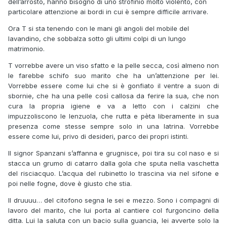
dell’arrosto, hanno bisogno di uno strofinio molto violento, con
particolare attenzione ai bordi in cui è sempre difficile arrivare.
Ora T si sta tenendo con le mani gli angoli del mobile del
lavandino, che sobbalza sotto gli ultimi colpi di un lungo
matrimonio.
T vorrebbe avere un viso sfatto e la pelle secca, così almeno non
le farebbe schifo suo marito che ha un’attenzione per lei.
Vorrebbe essere come lui che si è gonfiato il ventre a suon di
sbornie, che ha una pelle così callosa da ferire la sua, che non
cura la propria igiene e va a letto con i calzini che
impuzzoliscono le lenzuola, che rutta e pèta liberamente in sua
presenza come stesse sempre solo in una latrina. Vorrebbe
essere come lui, privo di desideri, parco dei propri istinti.
Il signor Spanzani s’affanna e grugnisce, poi tira su col naso e si
stacca un grumo di catarro dalla gola che sputa nella vaschetta
del risciacquo. L’acqua del rubinetto lo trascina via nel sifone e
poi nelle fogne, dove è giusto che stia.
Il druuuu… del citofono segna le sei e mezzo. Sono i compagni di
lavoro del marito, che lui porta al cantiere col furgoncino della
ditta. Lui la saluta con un bacio sulla guancia, lei avverte solo la