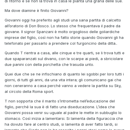
di ritorno e se non la trova in casa le pianta una grana delle sue.
Ma dove diamine è finito Giovanni?
Giovanni oggi ha preferito agli studi una sana partita di calcetto
all’oratorio di Don Bosco. Lo stesso che frequentava il padre da
giovane. Il signor Spanzani è molto orgoglioso delle goliardiche
imprese del figlio, così non ha fatto storie quando Giovanni gli ha
telefonato per passarlo a prendere col furgoncino della ditta..
Quando T rientra a casa, alle cinque e tre quarti, se li trova tutti e
due spaparanzati sul divano, con le scarpe ai piedi, a sbriciolare
due panini con della porchetta che trasuda unto.
Quei due che se ne infischiano di quanto lei sgobbi per loro tutti i
giorni, di tutti gli anni, da una vita intera; gli comunicano gai che
non ceneranno a casa perché vanno a vedere la partita su Sky,
al circolo della Roma sport.
T non sopporta che il marito s’intrometta nell’educazione del
figlio, perché la sua è di fatto una diseducazione. L’idea che
Giovanni possa venir su uguale al padre le mette in subbuglio lo
stomaco. Così inizia a lamentarsi. Si lamenta della figuraccia che
ha dovuto fare al centro studi, si lamenta di aver fatto tardi, si