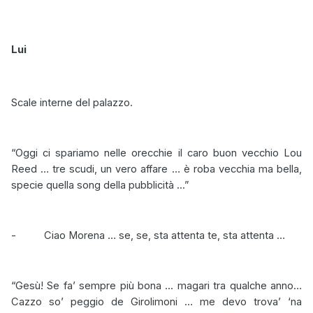
Lui
Scale interne del palazzo.
“Oggi ci spariamo nelle orecchie il caro buon vecchio Lou
Reed … tre scudi, un vero affare … è roba vecchia ma bella,
specie quella song della pubblicità ...”
-
Ciao Morena … se, se, sta attenta te, sta attenta …
“Gesù! Se fa’ sempre più bona ... magari tra qualche anno…
Cazzo so’ peggio de Girolimoni … me devo trova’ ‘na