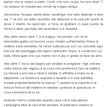
barba che le raspa la pelle. Cos’è che non va più fra loro due? T
ha smesso di chiederselo ormai da troppo tempo.
Varechina: l’acqua santa della casalinga che tutto deterge e lava
via. T la tira via dallo sportello dei detersivi e la usa per pulire la
dove il marito ha sporcato; a furia di grattare in quel punto la
formica dello sportello del lavandino si è sbiadita.
Alle sette meno venti T è in bagno. Ha portato con sé la
tanichetta gialla col teschio rosso ritratto sull’etichetta. Prima di
sedersi sulla tavoletta, ne versa sulla pezza con cui cancella ogni
traccia del passaggio del signor Spanzani. Dopo, a cavalcioni sul
bidé, finirà quel che suo marito non è più in grado di fare da anni.
Alle sette T esce dal bagno per andare a svegliare i figli. Entrare
nella stanza dei ragazzi è la cosa che preferisce fare al mattino.
La stanza e piccola e l’aria è viziata. Si affretta a tirare su le
tapparelle. La finestra è esposta a levante e il sole dell’alba
invade prepotentemente la stanza. T spalanca le imposte e la
brezza fresca del mattino le riempie i polmoni di speranza, in
cosa nemmeno lei lo sa.
Quando hanno comprato questa casa c’era sola aperta
campagna oltre al raccordo anulare. Si potevano vedere le