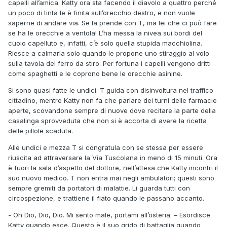
capelli all’amica. Katty ora sta facendo il diavolo a quattro perché
un poco di tinta le è finita sull’orecchio destro, e non vuole
saperne di andare via. Se la prende con T, ma lei che ci può fare
se ha le orecchie a ventola! L’ha messa la nivea sui bordi del
cuoio capelluto e, infatti, c’è solo quella stupida macchiolina.
Riesce a calmarla solo quando le propone uno stiraggio al volo
sulla tavola del ferro da stiro. Per fortuna i capelli vengono dritti
come spaghetti e le coprono bene le orecchie asinine.
Si sono quasi fatte le undici. T guida con disinvoltura nel traffico
cittadino, mentre Katty non fa che parlare dei turni delle farmacie
aperte, scovandone sempre di nuove dove recitare la parte della
casalinga sprovveduta che non si è accorta di avere la ricetta
delle pillole scaduta.
Alle undici e mezza T si congratula con se stessa per essere
riuscita ad attraversare la Via Tuscolana in meno di 15 minuti. Ora
è fuori la sala d’aspetto del dottore, nell’attesa che Katty incontri il
suo nuovo medico. T non entra mai negli ambulatori; questi sono
sempre gremiti da portatori di malattie. Li guarda tutti con
circospezione, e trattiene il fiato quando le passano accanto.
- Oh Dio, Dio, Dio. Mi sento male, portami all’osteria. – Esordisce
Katty quando esce. Questo è il suo grido di battaglia quando