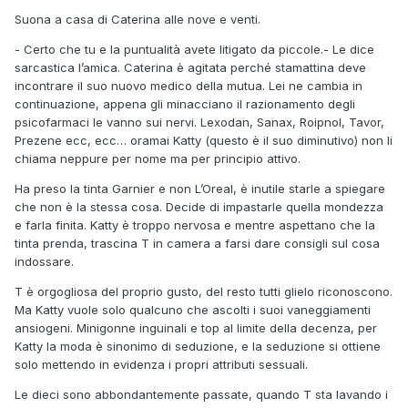
Suona a casa di Caterina alle nove e venti.
- Certo che tu e la puntualità avete litigato da piccole.- Le dice
sarcastica l’amica. Caterina è agitata perché stamattina deve
incontrare il suo nuovo medico della mutua. Lei ne cambia in
continuazione, appena gli minacciano il razionamento degli
psicofarmaci le vanno sui nervi. Lexodan, Sanax, Roipnol, Tavor,
Prezene ecc, ecc… oramai Katty (questo è il suo diminutivo) non li
chiama neppure per nome ma per principio attivo.
Ha preso la tinta Garnier e non L’Oreal, è inutile starle a spiegare
che non è la stessa cosa. Decide di impastarle quella mondezza
e farla finita. Katty è troppo nervosa e mentre aspettano che la
tinta prenda, trascina T in camera a farsi dare consigli sul cosa
indossare.
T è orgogliosa del proprio gusto, del resto tutti glielo riconoscono.
Ma Katty vuole solo qualcuno che ascolti i suoi vaneggiamenti
ansiogeni. Minigonne inguinali e top al limite della decenza, per
Katty la moda è sinonimo di seduzione, e la seduzione si ottiene
solo mettendo in evidenza i propri attributi sessuali.
Le dieci sono abbondantemente passate, quando T sta lavando i