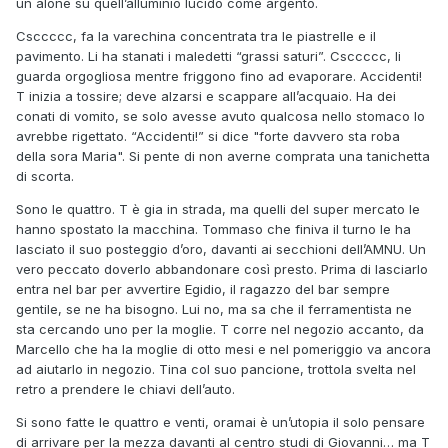
un alone su quell’alluminio lucido come argento.
Csccccc, fa la varechina concentrata tra le piastrelle e il
pavimento. Li ha stanati i maledetti “grassi saturi”. Csccccc, li
guarda orgogliosa mentre friggono fino ad evaporare. Accidenti!
T inizia a tossire; deve alzarsi e scappare all’acquaio. Ha dei
conati di vomito, se solo avesse avuto qualcosa nello stomaco lo
avrebbe rigettato. “Accidenti!” si dice "forte davvero sta roba
della sora Maria". Si pente di non averne comprata una tanichetta
di scorta.
Sono le quattro. T è gia in strada, ma quelli del super mercato le
hanno spostato la macchina. Tommaso che finiva il turno le ha
lasciato il suo posteggio d’oro, davanti ai secchioni dell’AMNU. Un
vero peccato doverlo abbandonare così presto. Prima di lasciarlo
entra nel bar per avvertire Egidio, il ragazzo del bar sempre
gentile, se ne ha bisogno. Lui no, ma sa che il ferramentista ne
sta cercando uno per la moglie. T corre nel negozio accanto, da
Marcello che ha la moglie di otto mesi e nel pomeriggio va ancora
ad aiutarlo in negozio. Tina col suo pancione, trottola svelta nel
retro a prendere le chiavi dell’auto.
Si sono fatte le quattro e venti, oramai è un’utopia il solo pensare
di arrivare per la mezza davanti al centro studi di Giovanni… ma T