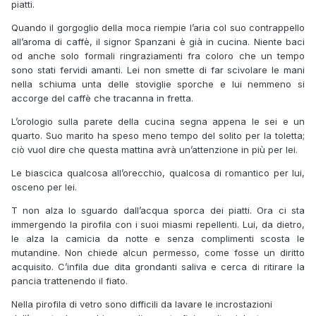
piatti.
Quando il gorgoglio della moca riempie l’aria col suo contrappello
all’aroma di caffè, il signor Spanzani è già in cucina. Niente baci
od anche solo formali ringraziamenti fra coloro che un tempo
sono stati fervidi amanti. Lei non smette di far scivolare le mani
nella schiuma unta delle stoviglie sporche e lui nemmeno si
accorge del caffè che tracanna in fretta.
L’orologio sulla parete della cucina segna appena le sei e un
quarto. Suo marito ha speso meno tempo del solito per la toletta;
ciò vuol dire che questa mattina avrà un’attenzione in più per lei.
Le biascica qualcosa all’orecchio, qualcosa di romantico per lui,
osceno per lei.
T non alza lo sguardo dall’acqua sporca dei piatti. Ora ci sta
immergendo la pirofila con i suoi miasmi repellenti. Lui, da dietro,
le alza la camicia da notte e senza complimenti scosta le
mutandine. Non chiede alcun permesso, come fosse un diritto
acquisito. C’infila due dita grondanti saliva e cerca di ritirare la
pancia trattenendo il fiato.
Nella pirofila di vetro sono difficili da lavare le incrostazioni