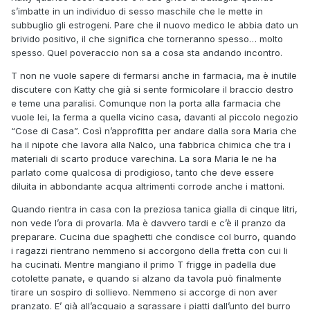
s’imbatte in un individuo di sesso maschile che le mette in
subbuglio gli estrogeni. Pare che il nuovo medico le abbia dato un
brivido positivo, il che significa che torneranno spesso… molto
spesso. Quel poveraccio non sa a cosa sta andando incontro.
T non ne vuole sapere di fermarsi anche in farmacia, ma è inutile
discutere con Katty che già si sente formicolare il braccio destro
e teme una paralisi. Comunque non la porta alla farmacia che
vuole lei, la ferma a quella vicino casa, davanti al piccolo negozio
“Cose di Casa”. Così n’approfitta per andare dalla sora Maria che
ha il nipote che lavora alla Nalco, una fabbrica chimica che tra i
materiali di scarto produce varechina. La sora Maria le ne ha
parlato come qualcosa di prodigioso, tanto che deve essere
diluita in abbondante acqua altrimenti corrode anche i mattoni.
Quando rientra in casa con la preziosa tanica gialla di cinque litri,
non vede l’ora di provarla. Ma è davvero tardi e c’è il pranzo da
preparare. Cucina due spaghetti che condisce col burro, quando
i ragazzi rientrano nemmeno si accorgono della fretta con cui li
ha cucinati. Mentre mangiano il primo T frigge in padella due
cotolette panate, e quando si alzano da tavola può finalmente
tirare un sospiro di sollievo. Nemmeno si accorge di non aver
pranzato. E’ già all’acquaio a sgrassare i piatti dall’unto del burro